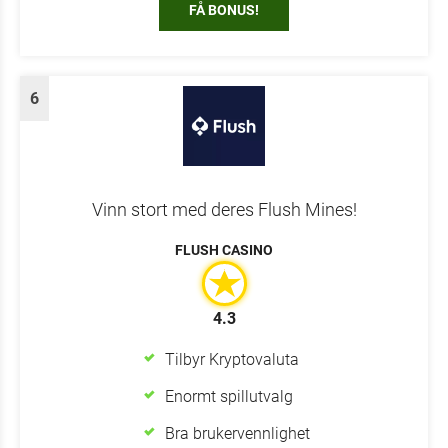
FÅ BONUS!
Vinn stort med deres Flush Mines!
FLUSH CASINO
4.3
Tilbyr Kryptovaluta
Enormt spillutvalg
Bra brukervennlighet