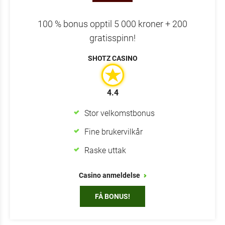
100 % bonus opptil 5 000 kroner + 200
gratisspinn!
SHOTZ CASINO
4.4
Stor velkomstbonus
Fine brukervilkår
Raske uttak
Casino anmeldelse
FÅ BONUS!