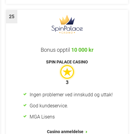
Bonus opptil
10 000 kr
SPIN PALACE CASINO
3
Ingen problemer ved innskudd og uttak!
God kundeservice.
MGA Lisens
Casino anmeldelse