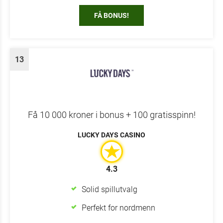
FÅ BONUS!
Få 10 000 kroner i bonus + 100 gratisspinn!
LUCKY DAYS CASINO
4.3
Solid spillutvalg
Perfekt for nordmenn