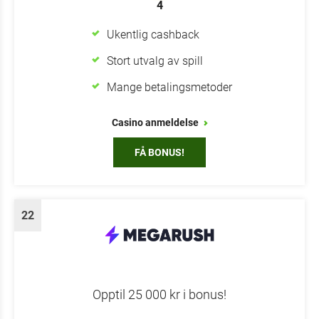
4
Ukentlig cashback
Stort utvalg av spill
Mange betalingsmetoder
Casino anmeldelse
FÅ BONUS!
Opptil 25 000 kr i bonus!