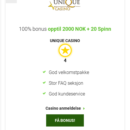
100% bonus
opptil 2000 NOK + 20 Spinn
UNIQUE CASINO
4
God velkomstpakke
Stor FAQ seksjon
God kundeservice
Casino anmeldelse
FÅ BONUS!