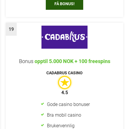
FÅ BONUS!
Bonus
opptil 5.000 NOK + 100 freespins
CADABRUS CASINO
4.5
Gode casino bonuser
Bra mobil casino
Brukervennlig