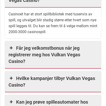
Vegas Casino?
Casinoet har et stort spillbibliotek med tusenvis av
spill, og utvalget blir stadig større etter hvert som nye
spill legges til. Du kan se frem til å velge mellom mint
2000-3000 casinospill.
Får jeg velkomstbonus når jeg
registrerer meg hos Vulkan Vegas
Casino?
Hvilke kampanjer tilbyr Vulkan Vegas
Casino?
Kan jeg prøve spilleautomater hos