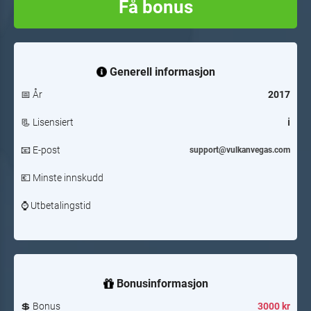
Få bonus
Generell informasjon
📅
År
2017
📃
Lisensiert
ℹ
📧
E-post
support@vulkanvegas.com
💶
Minste innskudd
⌚
Utbetalingstid
Bonusinformasjon
💲
Bonus
3000 kr