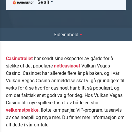
Se alt
Sideinnhold
Casinotrollet
har sendt sine eksperter av gårde for å
sjekke ut det populære
nettcasinoet
Vulkan Vegas
Casino. Casinoet har allerede flere år på baken, og i vår
Vulkan Vegas Casino anmeldelse skal vi gå grundigere til
verks for å se hvorfor casinoet har blitt så populært, og
om det faktisk er et godt valg for deg. Hos Vulkan Vegas
Casino blir nye spillere fristet av både en stor
velkomstpakke
, flotte kampanjer, VIP-program, tusenvis
av casinospill og mye mer. Du finner mer informasjon om
alt dette i vår omtale.