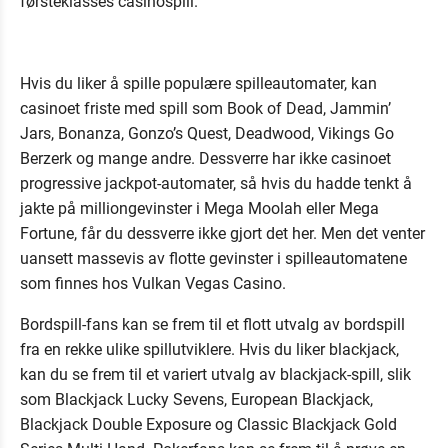
førsteklasses casinospill.
Hvis du liker å spille populære spilleautomater, kan
casinoet friste med spill som Book of Dead, Jammin’
Jars, Bonanza, Gonzo’s Quest, Deadwood, Vikings Go
Berzerk og mange andre. Dessverre har ikke casinoet
progressive jackpot-automater, så hvis du hadde tenkt å
jakte på milliongevinster i Mega Moolah eller Mega
Fortune, får du dessverre ikke gjort det her. Men det venter
uansett massevis av flotte gevinster i spilleautomatene
som finnes hos Vulkan Vegas Casino.
Bordspill-fans kan se frem til et flott utvalg av bordspill
fra en rekke ulike spillutviklere. Hvis du liker blackjack,
kan du se frem til et variert utvalg av blackjack-spill, slik
som Blackjack Lucky Sevens, European Blackjack,
Blackjack Double Exposure og Classic Blackjack Gold