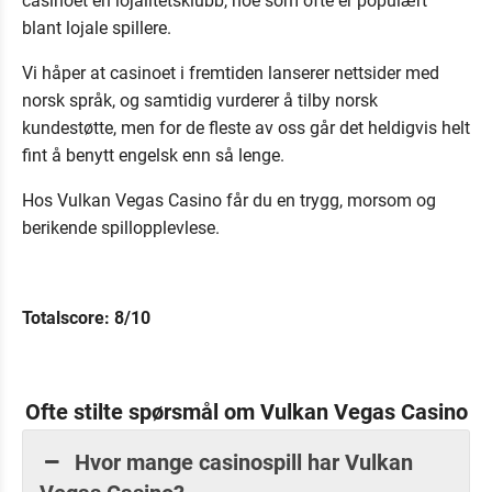
casinoet en lojalitetsklubb, noe som ofte er populært
blant lojale spillere.
Vi håper at casinoet i fremtiden lanserer nettsider med
norsk språk, og samtidig vurderer å tilby norsk
kundestøtte, men for de fleste av oss går det heldigvis helt
fint å benytt engelsk enn så lenge.
Hos Vulkan Vegas Casino får du en trygg, morsom og
berikende spillopplevlese.
Totalscore: 8/10
Ofte stilte spørsmål om Vulkan Vegas Casino
Hvor mange casinospill har Vulkan