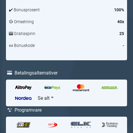
✔️
Bonusprosent
100%
💱
Omsetning
40x
🎰
Gratisspinn
25
📜
Bonuskode
-
Betalingsalternativer
Se alt
Programvare