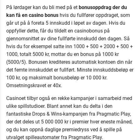
På lørdager kan du bli med på et
bonusoppdrag der du
kan få en casino bonus
hvis du fullfører oppdraget, som
går ut på å foreta 5 innskudd i løpet av dagen. Hvis du
oppfyller dette, får du tildelt en casinobonus på
gjennomsnittet av dine fullførte innskudd den dagen. Så
hvis du for eksempel satte inn 1000 + 500 + 2000 + 500 +
1000, totalt 5000 kr, mottar du en bonus på 1000 kr
(5000/5). Bonusen krediteres automatisk kontoen din når
det femte innskuddet er fullført. Minste innskuddsbeløp er
100 kr, og maksimalt bonusbeløp er 10 000 kr.
Omsetningskravet er 40x.
Casinoet tilbyr også en rekke kampanjer i samarbeid med
ulike spillstudioer. Blant annet kan du delta i den
fantastiske Drops & Wins-kampanjen fra Pragmatic Play,
der det deles ut 5 000 000 kr i premier hver eneste måned,
og du kan oppnå daglige premiedryss ved å spille på
utvalget spilleautomater fra Pragmatic Play.