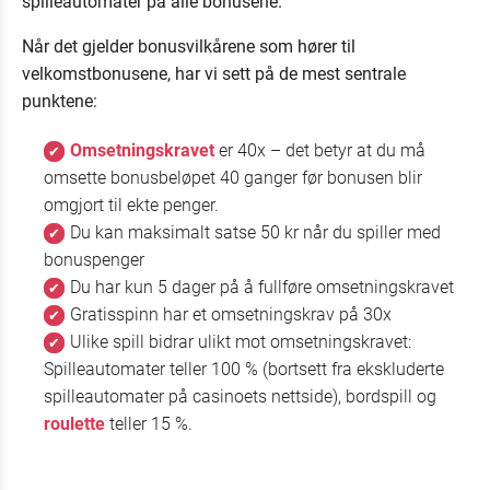
spilleautomater på alle bonusene.
Når det gjelder bonusvilkårene som hører til
velkomstbonusene, har vi sett på de mest sentrale
punktene:
Omsetningskravet
er 40x – det betyr at du må
omsette bonusbeløpet 40 ganger før bonusen blir
omgjort til ekte penger.
Du kan maksimalt satse 50 kr når du spiller med
bonuspenger
Du har kun 5 dager på å fullføre omsetningskravet
Gratisspinn har et omsetningskrav på 30x
Ulike spill bidrar ulikt mot omsetningskravet:
Spilleautomater teller 100 % (bortsett fra ekskluderte
spilleautomater på casinoets nettside), bordspill og
roulette
teller 15 %.