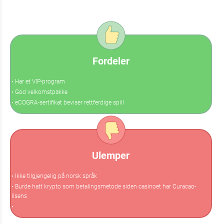
Fordeler
Har et VIP-program
God velkomstpakke
eCOGRA-sertifikat beviser rettferdige spill
Ulemper
Ikke tilgjengelig på norsk språk
Burde hatt krypto som betalingsmetode siden casinoet har Curacao-
lisens