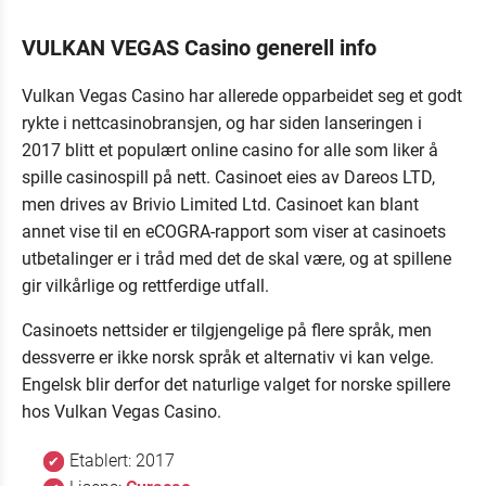
VULKAN VEGAS Casino generell info
Vulkan Vegas Casino har allerede opparbeidet seg et godt
rykte i nettcasinobransjen, og har siden lanseringen i
2017 blitt et populært online casino for alle som liker å
spille casinospill på nett. Casinoet eies av Dareos LTD,
men drives av Brivio Limited Ltd. Casinoet kan blant
annet vise til en eCOGRA-rapport som viser at casinoets
utbetalinger er i tråd med det de skal være, og at spillene
gir vilkårlige og rettferdige utfall.
Casinoets nettsider er tilgjengelige på flere språk, men
dessverre er ikke norsk språk et alternativ vi kan velge.
Engelsk blir derfor det naturlige valget for norske spillere
hos Vulkan Vegas Casino.
Etablert: 2017