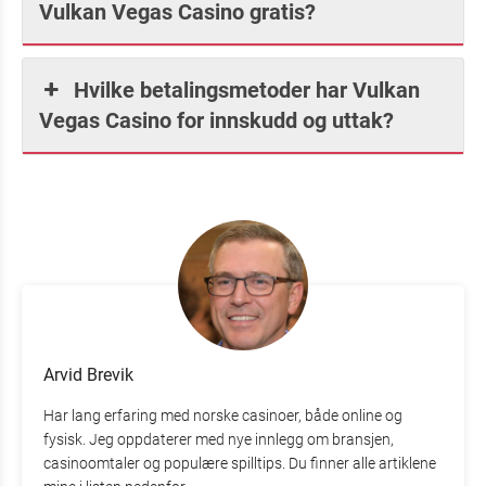
Vulkan Vegas Casino gratis?
Hvilke betalingsmetoder har Vulkan
Vegas Casino for innskudd og uttak?
Arvid Brevik
Har lang erfaring med norske casinoer, både online og
fysisk. Jeg oppdaterer med nye innlegg om bransjen,
casinoomtaler og populære spilltips. Du finner alle artiklene