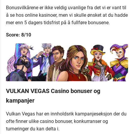
Bonusvilkårene er ikke veldig uvanlige fra det vi er vant til
å se hos online kasinoer, men vi skulle ønsket at du hadde
mer enn 5 dagers tidsfrist på å fullføre bonusene.
Score: 8/10
VULKAN VEGAS Casino bonuser og
kampanjer
Vulkan Vegas har en innholdsrik kampanjeseksjon der du
ofte finner ulike casino bonuser, konkurranser og
turneringer du kan delta i.