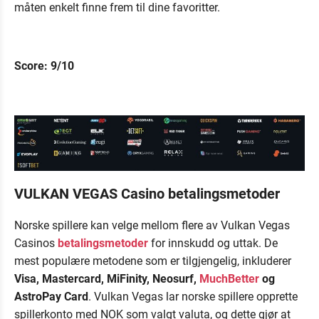
måten enkelt finne frem til dine favoritter.
Score: 9/10
VULKAN VEGAS Casino betalingsmetoder
Norske spillere kan velge mellom flere av Vulkan Vegas
Casinos
betalingsmetoder
for innskudd og uttak. De
mest populære metodene som er tilgjengelig, inkluderer
Visa, Mastercard, MiFinity, Neosurf,
MuchBetter
og
AstroPay Card
. Vulkan Vegas lar norske spillere opprette
spillerkonto med NOK som valgt valuta, og dette gjør at