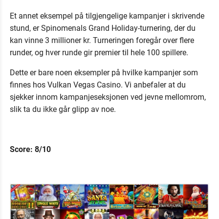
Et annet eksempel på tilgjengelige kampanjer i skrivende
stund, er Spinomenals Grand Holiday-turnering, der du
kan vinne 3 millioner kr. Turneringen foregår over flere
runder, og hver runde gir premier til hele 100 spillere.
Dette er bare noen eksempler på hvilke kampanjer som
finnes hos Vulkan Vegas Casino. Vi anbefaler at du
sjekker innom kampanjeseksjonen ved jevne mellomrom,
slik ta du ikke går glipp av noe.
Score: 8/10