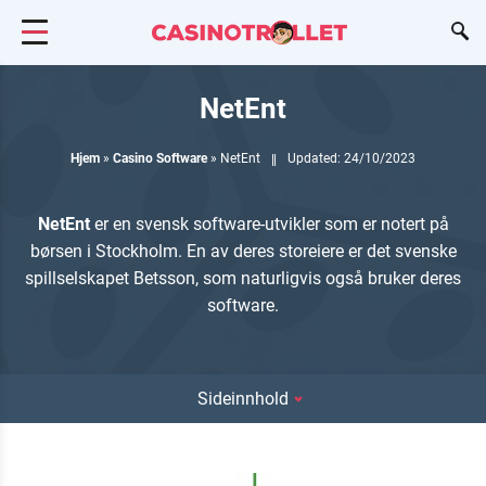
NetEnt
||
Hjem
»
Casino Software
»
NetEnt
Updated: 24/10/2023
NetEnt
er en svensk software-utvikler som er notert på
børsen i Stockholm. En av deres storeiere er det svenske
spillselskapet Betsson, som naturligvis også bruker deres
software.
Sideinnhold