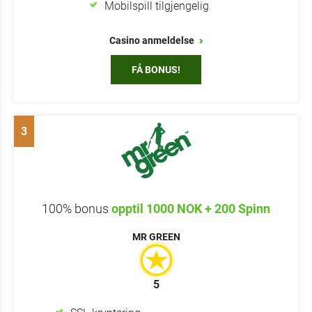
Mobilspill tilgjengelig
Casino anmeldelse
FÅ BONUS!
100% bonus
opptil 1000 NOK + 200 Spinn
MR GREEN
5