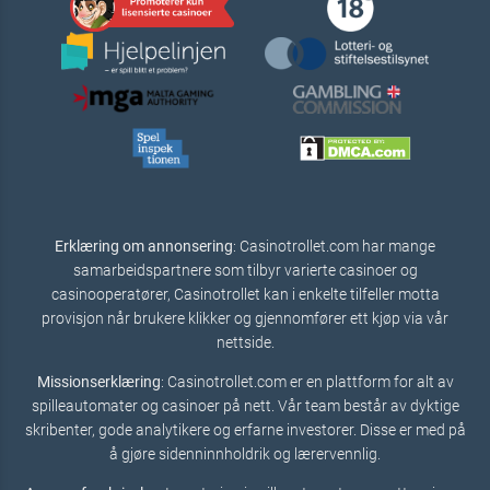
Erklæring om annonsering
: Casinotrollet.com har mange
samarbeidspartnere som tilbyr varierte casinoer og
casinooperatører, Casinotrollet kan i enkelte tilfeller motta
provisjon når brukere klikker og gjennomfører ett kjøp via vår
nettside.
Missionserklæring
: Casinotrollet.com er en plattform for alt av
spilleautomater og casinoer på nett. Vår team består av dyktige
skribenter, gode analytikere og erfarne investorer. Disse er med på
å gjøre sidenninnholdrik og lærervennlig.