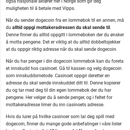
også nasjonale aktører her i Norge som gir deg
muligheten til å betale med Vipps.
Når du sender dogecoin fra en lommebok til en annen, må
du
alltid oppgi mottakeradressen du skal sende til
.
Denne finner du alltid oppgitt i lommeboken der du ønsker
å motta pengene. Det er viktig at du alltid dobbeltsjekker
at du oppgir riktig adresse når du skal sende dogecoin.
Når du har penger i din dogecoin lommebok kan du foreta
et innskudd hos casinoet. Gå til kassen og velg dogecoin
som innskuddsmetode. Casinoet oppgir deretter en
adresse du skal sende innskuddet ditt til. Denne kopierer
du og tar med deg til din egen lommebok der du har
pengene. Her velger du å sende penger, og i feltet for
mottakeradresse limer du inn casinoets adresse.
Hvis du lurer på hvilke casinoer som lar deg spill med
dogecoin, finner du mange gode anbefalinger i våre lister