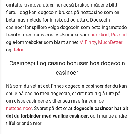
omtalte kryptovalutaer, har også bruksområdene blitt
flere. I dag kan dogecoin brukes på nettcasino som en
betalingsmetode for innskudd og uttak. Dogecoin
casinoer lar spillere velge dogecoin som betalingsmetode
fremfor mer tradisjonelle løsninger som
bankkort
,
Revolut
og e-lommebøker som blant annet
MiFinity
,
MuchBetter
og
Jeton
.
Casinospill og casino bonuser hos dogecoin
casinoer
Nå som du vet at det finnes dogecoin casinoer der du kan
spille på casino med dogecoin, er det naturlig å lure på
om disse casinoene skiller seg mye fra vanlige
nettcasinoer
. Svaret på det er at
dogecoin casinoer har alt
det du forbinder med vanlige casinoer
, og i mange andre
tilfeller enda mer!