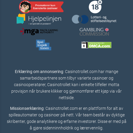
Erklæring om annonsering
: Casinotrollet.com har mange
samarbeidspartnere som tilbyr varierte casinoer og
casinooperatører, Casinotrollet kan i enkelte tilfeller motta
provisjon når brukere klikker og gjennomfører ett kjøp via vår
nettside.
Missionserklæring
: Casinotrollet.com er en plattform for alt av
spilleautomater og casinoer på nett. Vår team består av dyktige
skribenter, gode analytikere og erfarne investorer. Disse er med på
å gjøre sidenninnholdrik og lærervennlig.