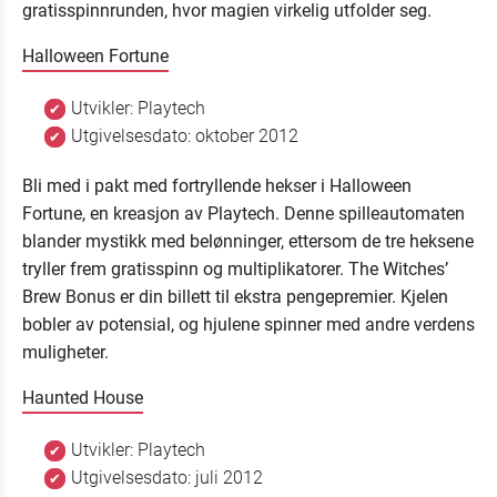
gratisspinnrunden, hvor magien virkelig utfolder seg.
Halloween Fortune
Utvikler: Playtech
Utgivelsesdato: oktober 2012
Bli med i pakt med fortryllende hekser i Halloween
Fortune, en kreasjon av Playtech. Denne spilleautomaten
blander mystikk med belønninger, ettersom de tre heksene
tryller frem gratisspinn og multiplikatorer. The Witches’
Brew Bonus er din billett til ekstra pengepremier. Kjelen
bobler av potensial, og hjulene spinner med andre verdens
muligheter.
Haunted House
Utvikler: Playtech
Utgivelsesdato: juli 2012