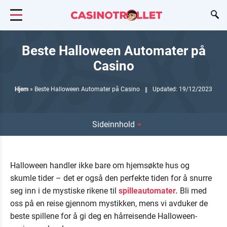
Beste Halloween Automater på
Casino
||
Hjem
»
Beste Halloween Automater på Casino
Updated: 19/12/2023
Sideinnhold
Halloween handler ikke bare om hjemsøkte hus og
skumle tider – det er også den perfekte tiden for å snurre
seg inn i de mystiske rikene til
spilleautomater.
Bli med
oss på en reise gjennom mystikken, mens vi avduker de
beste spillene for å gi deg en hårreisende Halloween-