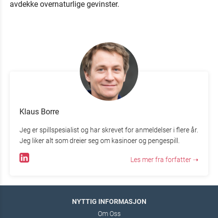
avdekke overnaturlige gevinster.
Klaus Borre
Jeg er spillspesialist og har skrevet for anmeldelser i flere år.
Jeg liker alt som dreier seg om kasinoer og pengespill.
Les mer fra forfatter ➝
NYTTIG INFORMASJON
Om Oss