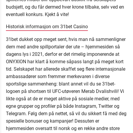
budsjett, og du får dermed hver krone tilbake, selv ved en
eventuell konkurs. Kjekt å vite!
Historisk informasjon om 31bet Casino
31bet dukket opp meget sent, hvis man nå sammenligner
dem med andre spillportaler der ute – hjemmesiden så
dagens lys i 2021, derfor er det rimelig imponerende at
ONYXION har klart å komme såpass langt på meget kort
tid. Selskapet har allerede skaffet seg flere internasjonale
ambassadører som fremmer merkevaren i diverse
sportslige sammenheng: blant annet vil du se 31bet-
logoen på shortsen til UFC-utøveren Merab Dvalishvili! Vi
likte også at de er meget aktive på sosiale medier, med
egne grupper og profiler på både Instagram, Twitter og
Telegram. Følg dem på nettet, så vil du sikkert få med deg
spesielle bonuser og kampanjer! Dessuten er
hjemmesiden oversatt til norsk og en rekke andre store