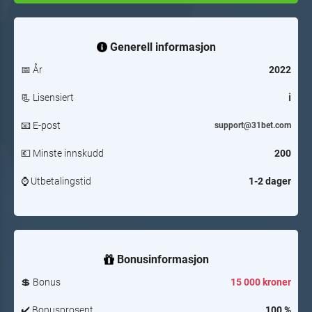
Generell informasjon
📅
År
2022
📃
Lisensiert
ℹ
📧
E-post
support@31bet.com
💶
Minste innskudd
200
⌚
Utbetalingstid
1-2 dager
Bonusinformasjon
💲
Bonus
15 000 kroner
✔️
Bonusprosent
100 %