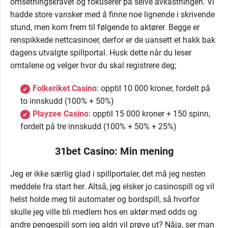
omsetningskravet og fokuserer på selve avkastningen. Vi
hadde store vansker med å finne noe lignende i skrivende
stund, men kom frem til følgende to aktører. Begge er
renspikkede nettcasinoer, derfor er de uansett et hakk bak
dagens utvalgte spillportal. Husk dette når du leser
omtalene og velger hvor du skal registrere deg;
Folkeriket Casino
: opptil 10 000 kroner, fordelt på
to innskudd (100% + 50%)
Playzee Casino
: opptil 15 000 kroner + 150 spinn,
fordelt på tre innskudd (100% + 50% + 25%)
31bet Casino: Min mening
Jeg er ikke særlig glad i spillportaler, det må jeg nesten
meddele fra start her. Altså, jeg elsker jo casinospill og vil
helst holde meg til automater og bordspill, så hvorfor
skulle jeg ville bli medlem hos en aktør med odds og
andre pengespill som jeg aldri vil prøve ut? Nåja, ser man