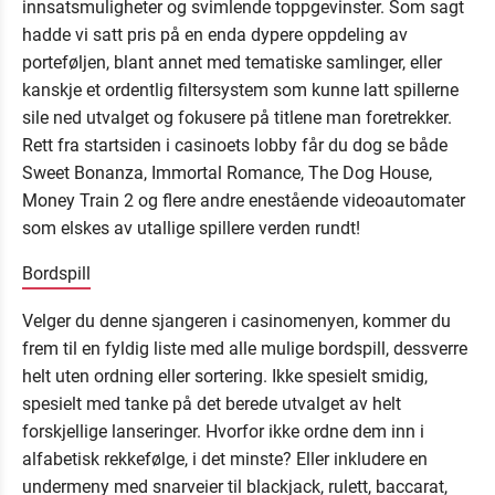
innsatsmuligheter og svimlende toppgevinster. Som sagt
hadde vi satt pris på en enda dypere oppdeling av
porteføljen, blant annet med tematiske samlinger, eller
kanskje et ordentlig filtersystem som kunne latt spillerne
sile ned utvalget og fokusere på titlene man foretrekker.
Rett fra startsiden i casinoets lobby får du dog se både
Sweet Bonanza, Immortal Romance, The Dog House,
Money Train 2 og flere andre enestående videoautomater
som elskes av utallige spillere verden rundt!
Bordspill
Velger du denne sjangeren i casinomenyen, kommer du
frem til en fyldig liste med alle mulige bordspill, dessverre
helt uten ordning eller sortering. Ikke spesielt smidig,
spesielt med tanke på det berede utvalget av helt
forskjellige lanseringer. Hvorfor ikke ordne dem inn i
alfabetisk rekkefølge, i det minste? Eller inkludere en
undermeny med snarveier til blackjack, rulett, baccarat,