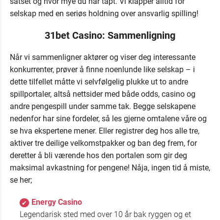
satset og hvor mye du har tapt. Vi klapper alltid for
selskap med en seriøs holdning over ansvarlig spilling!
31bet Casino: Sammenligning
Når vi sammenligner aktører og viser deg interessante
konkurrenter, prøver å finne noenlunde like selskap – i
dette tilfellet måtte vi selvfølgelig plukke ut to andre
spillportaler, altså nettsider med både odds, casino og
andre pengespill under samme tak. Begge selskapene
nedenfor har sine fordeler, så les gjerne omtalene våre og
se hva ekspertene mener. Eller registrer deg hos alle tre,
aktiver tre deilige velkomstpakker og ban deg frem, for
deretter å bli værende hos den portalen som gir deg
maksimal avkastning for pengene! Nåja, ingen tid å miste,
se her;
Energy Casino
Legendarisk sted med over 10 år bak ryggen og et