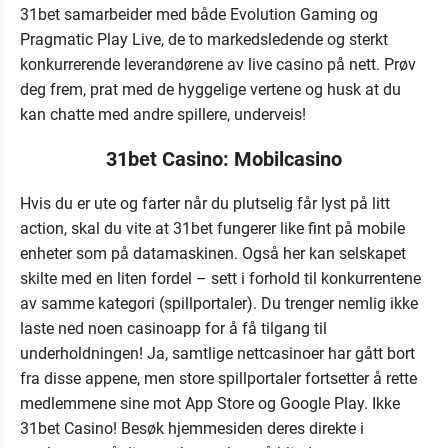
31bet samarbeider med både Evolution Gaming og
Pragmatic Play Live, de to markedsledende og sterkt
konkurrerende leverandørene av live casino på nett. Prøv
deg frem, prat med de hyggelige vertene og husk at du
kan chatte med andre spillere, underveis!
31bet Casino: Mobilcasino
Hvis du er ute og farter når du plutselig får lyst på litt
action, skal du vite at 31bet fungerer like fint på mobile
enheter som på datamaskinen. Også her kan selskapet
skilte med en liten fordel – sett i forhold til konkurrentene
av samme kategori (spillportaler). Du trenger nemlig ikke
laste ned noen casinoapp for å få tilgang til
underholdningen! Ja, samtlige nettcasinoer har gått bort
fra disse appene, men store spillportaler fortsetter å rette
medlemmene sine mot App Store og Google Play. Ikke
31bet Casino! Besøk hjemmesiden deres direkte i