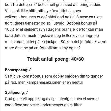
bort fra dette, er 31bet et helt greit sted å tilbringe tiden.
Ville nok ikke blitt mitt nye favorittsted, men
velkomstbonusen er definitivt god nok til å avse en ukes
tid til deres tjenester og spillutvalg. Dobbelt bonus på
100% er et sjeldent syn i dagens bransje, derfor kan man
bare drite i omsetningskravet og heller krysse fingrene
mens man jakter på en jackpot. Så kan det jo faktisk være
moro å satse på en fotballkamp i ny og ne?
Totalt antall poeng: 40/60
Bonuspoeng
: 8
Saftig velkomstbonus som dobler saldoen din to ganger
på rad, men kampanjeseksjonen er en nedtur
Spillpoeng
: 7
God generell oppdeling av spillutvalget, men vi savner
enda flere snarveier, undermenyer og et filter