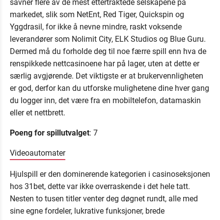
savner flere av de mest ettertraktede selskapene på
markedet, slik som NetEnt, Red Tiger, Quickspin og
Yggdrasil, for ikke å nevne mindre, raskt voksende
leverandører som Nolimit City, ELK Studios og Blue Guru.
Dermed må du forholde deg til noe færre spill enn hva de
renspikkede nettcasinoene har på lager, uten at dette er
særlig avgjørende. Det viktigste er at brukervennligheten
er god, derfor kan du utforske mulighetene dine hver gang
du logger inn, det være fra en mobiltelefon, datamaskin
eller et nettbrett.
Poeng for spillutvalget
: 7
Videoautomater
Hjulspill er den dominerende kategorien i casinoseksjonen
hos 31bet, dette var ikke overraskende i det hele tatt.
Nesten to tusen titler venter deg døgnet rundt, alle med
sine egne fordeler, lukrative funksjoner, brede