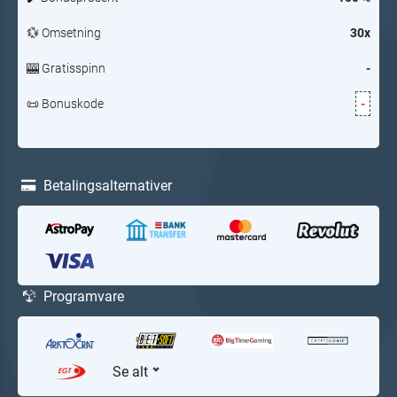
💱
Omsetning
30x
🎰
Gratisspinn
-
📜
Bonuskode
-
Betalingsalternativer
Programvare
Se alt