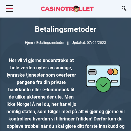
Betalingsmetoder
||
Hjem
»
Betalingsmetoder
Updated: 07/02/2023
Her vil vi gjerne understreke at
hele verden nyter av smidige,
lynraske tjenester som overfører
pengene fra din private
bankkonto eller e-lommebok til
de ulike aktørene der ute. Men
ikke Norge! Å nei du, her har vi jo
nemlig staten, som følger med på alt vi gjør og gjerne vil
kontrollere hvordan vi tilbringer fritiden! Derfor kan du
oppleve trøbbel når du skal gjøre ditt første innskudd og