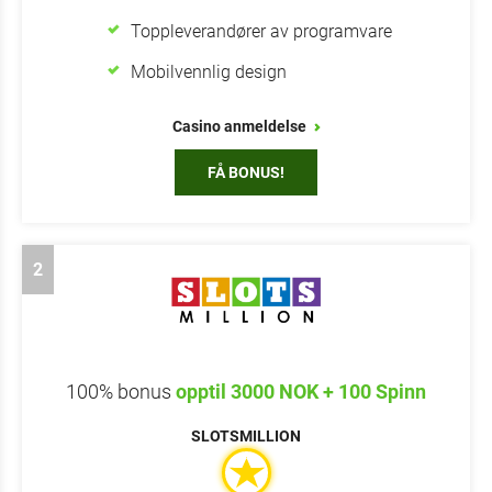
Toppleverandører av programvare
Mobilvennlig design
Casino anmeldelse
FÅ BONUS!
100% bonus
opptil 3000 NOK + 100 Spinn
SLOTSMILLION