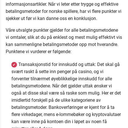
informasjonsartikler. Når vi leter etter trygge og effektive
betalingsmetoder for norske spillere, har vi flere punkter vi
sjekker ut før vi kan danne oss en konklusjon.
Våre utvalgte punkter gjelder for alle betalingsmetodene
vi omtaler, slik at du på enklest og mest mulig effektivt vis
kan sammenligne betalingsmetoder opp mot hverandre.
Punktene vi vurderer er følgende:
Transaksjonstid for innskudd og uttak
: Det skal gå
svært raskt å sette inn penger på casino, og vi
forventer tilnærmet øyeblikkelige innskudd for alle
betalingsmetodene. Når det gjelder uttak ønsker vi
også at disse skal være så raske som mulig. Her er det
imidlertid forskjell på de ulike kategoriene av
betalingsmetoder. Bankoverføringer er kjent for å ta
flere virkedager, mens e-lommebøker og kryptovalutaer
kan være inne på kontoen din i løpet av noen få