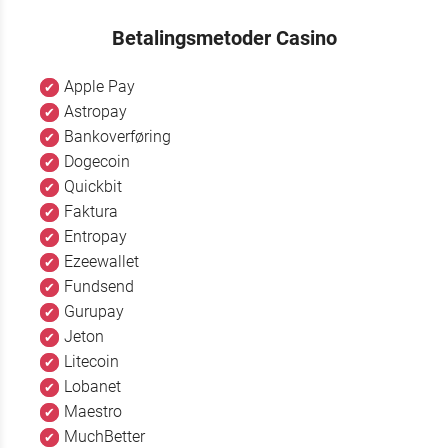
Betalingsmetoder Casino
Apple Pay
Astropay
Bankoverføring
Dogecoin
Quickbit
Faktura
Entropay
Ezeewallet
Fundsend
Gurupay
Jeton
Litecoin
Lobanet
Maestro
MuchBetter