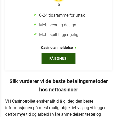
5
0-24 tidsramme for uttak
Mobilvennlig design
Mobilspill tilgjengelig
Casino anmeldelse
FÅ BONUS!
Slik vurderer vi de beste betalingsmetoder
hos nettcasinoer
Vi i Casinotrollet ønsker alltid å gi deg den beste
informasjonen på mest mulig objektivt vis, og vi legger
derfor mye tid og arbeid i våre anmeldelser, tester og