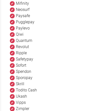
Mifinity
Neosurf
Paysafe
Pugglepay
Paylevo
Qiwi
Quantum
Revolut
Ripple
Safetypay
Sofort
Spendon
Sporopay
Skrill
Todito Cash
Ukash
Vipps
Zimpler