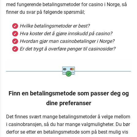
med fungerende betalingsmetoder for casino i Norge, så
finner du svar på følgende spørsmål;
Hvilke betalingsmetoder er best?
Hva koster det å gjøre innskudd på casino?
Hvordan gjør man casinobetalinger i Norge?
Er det trygt å overføre penger til casinosider?
Finn en betalingsmetode som passer deg og
dine preferanser
Det finnes svært mange betalingsmetoder å velge mellom
i casinobransjen, så du har mange valgmuligheter. Du bør
derfor se etter en betalingsmetode som på best mulig vis