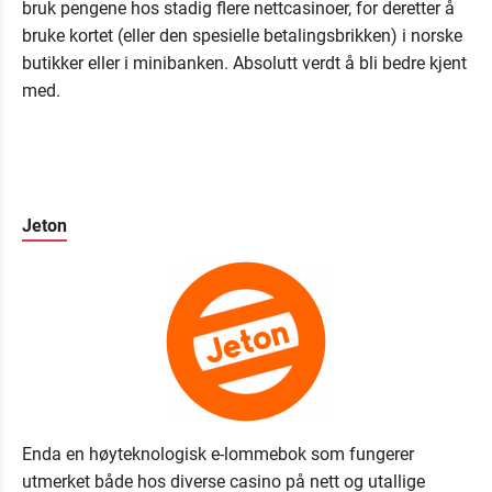
bruk pengene hos stadig flere nettcasinoer, for deretter å
bruke kortet (eller den spesielle betalingsbrikken) i norske
butikker eller i minibanken. Absolutt verdt å bli bedre kjent
med.
Jeton
Enda en høyteknologisk e-lommebok som fungerer
utmerket både hos diverse casino på nett og utallige