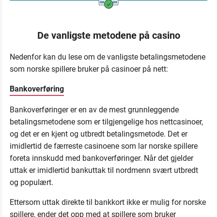
De vanligste metodene på casino
Nedenfor kan du lese om de vanligste betalingsmetodene
som norske spillere bruker på casinoer på nett:
Bankoverføring
Bankoverføringer er en av de mest grunnleggende
betalingsmetodene som er tilgjengelige hos nettcasinoer,
og det er en kjent og utbredt betalingsmetode. Det er
imidlertid de færreste casinoene som lar norske spillere
foreta innskudd med bankoverføringer. Når det gjelder
uttak er imidlertid bankuttak til nordmenn svært utbredt
og populært.
Ettersom uttak direkte til bankkort ikke er mulig for norske
spillere, ender det opp med at spillere som bruker