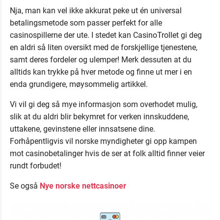
Nja, man kan vel ikke akkurat peke ut én universal
betalingsmetode som passer perfekt for alle
casinospillerne der ute. I stedet kan CasinoTrollet gi deg
en aldri så liten oversikt med de forskjellige tjenestene,
samt deres fordeler og ulemper! Merk dessuten at du
alltids kan trykke på hver metode og finne ut mer i en
enda grundigere, møysommelig artikkel.
Vi vil gi deg så mye informasjon som overhodet mulig,
slik at du aldri blir bekymret for verken innskuddene,
uttakene, gevinstene eller innsatsene dine.
Forhåpentligvis vil norske myndigheter gi opp kampen
mot casinobetalinger hvis de ser at folk alltid finner veier
rundt forbudet!
Se også
Nye norske nettcasinoer