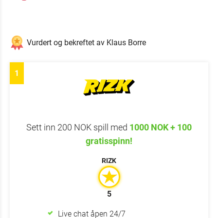
Vurdert og bekreftet av Klaus Borre
Sett inn 200 NOK spill med
1000 NOK + 100
gratisspinn!
RIZK
5
Live chat åpen 24/7