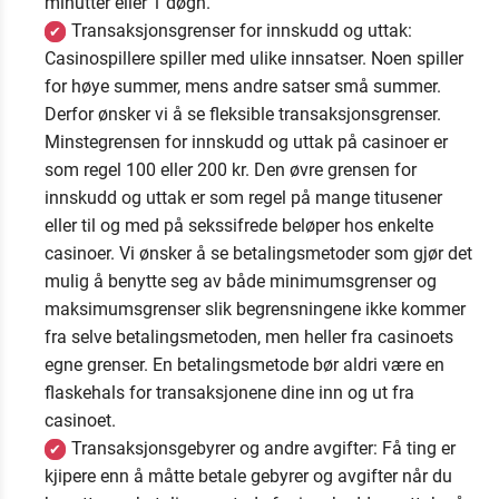
minutter eller 1 døgn.
Transaksjonsgrenser for innskudd og uttak
:
Casinospillere spiller med ulike innsatser. Noen spiller
for høye summer, mens andre satser små summer.
Derfor ønsker vi å se fleksible transaksjonsgrenser.
Minstegrensen for innskudd og uttak på casinoer er
som regel 100 eller 200 kr. Den øvre grensen for
innskudd og uttak er som regel på mange titusener
eller til og med på sekssifrede beløper hos enkelte
casinoer. Vi ønsker å se betalingsmetoder som gjør det
mulig å benytte seg av både minimumsgrenser og
maksimumsgrenser slik begrensningene ikke kommer
fra selve betalingsmetoden, men heller fra casinoets
egne grenser. En betalingsmetode bør aldri være en
flaskehals for transaksjonene dine inn og ut fra
casinoet.
Transaksjonsgebyrer
og andre avgifter
: Få ting er
kjipere enn å måtte betale gebyrer og avgifter når du