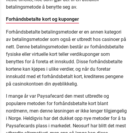
betalingsmetode å benytte seg av.
Forhåndsbetalte kort og kuponger
Forhåndsbetalte betalingsmetoder er en annen kategori
av betalingsmetoder som også er utbredt hos casinoer på
nett. Denne betalingsmetoden består av forhåndsbetalte
fysiske eller virtuelle kort teller verdikuponger som
benyttes for å foreta et innskudd. Disse forhåndsbetalte
kortene kan kjøpes i ulike verdier, og når du foretar
innskudd med et forhåndsbetalt kort, krediteres pengene
på casinokontoen din øyeblikkelig.
I mange år var Paysafecard den mest utbredte og
populære metoden for forhåndsbetalte kort blant
nordmenn, men denne løsningen er ikke lenger tilgjengelig
i Norge. Heldigvis har det dukket opp nye metoder for å ta
Paysafecards plass i markedet. Neosurf har blitt det mest