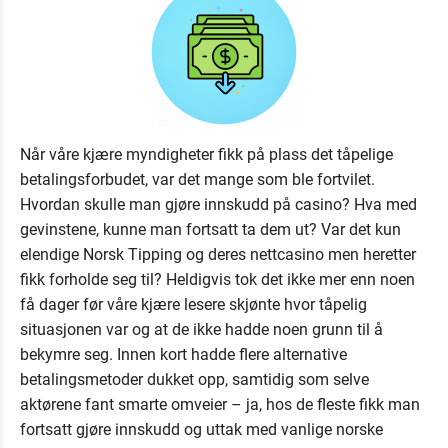
Når våre kjære myndigheter fikk på plass det tåpelige
betalingsforbudet, var det mange som ble fortvilet.
Hvordan skulle man gjøre innskudd på casino? Hva med
gevinstene, kunne man fortsatt ta dem ut? Var det kun
elendige Norsk Tipping og deres nettcasino men heretter
fikk forholde seg til? Heldigvis tok det ikke mer enn noen
få dager før våre kjære lesere skjønte hvor tåpelig
situasjonen var og at de ikke hadde noen grunn til å
bekymre seg. Innen kort hadde flere alternative
betalingsmetoder dukket opp, samtidig som selve
aktørene fant smarte omveier – ja, hos de fleste fikk man
fortsatt gjøre innskudd og uttak med vanlige norske