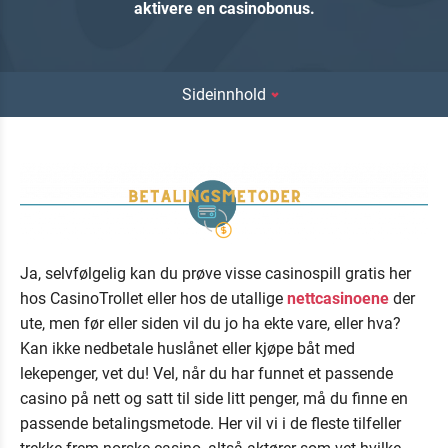
aktivere en casinobonus.
Sideinnhold
Ja, selvfølgelig kan du prøve visse casinospill gratis her
hos CasinoTrollet eller hos de utallige
nettcasinoene
der
ute, men før eller siden vil du jo ha ekte vare, eller hva?
Kan ikke nedbetale huslånet eller kjøpe båt med
lekepenger, vet du! Vel, når du har funnet et passende
casino på nett og satt til side litt penger, må du finne en
passende betalingsmetode. Her vil vi i de fleste tilfeller