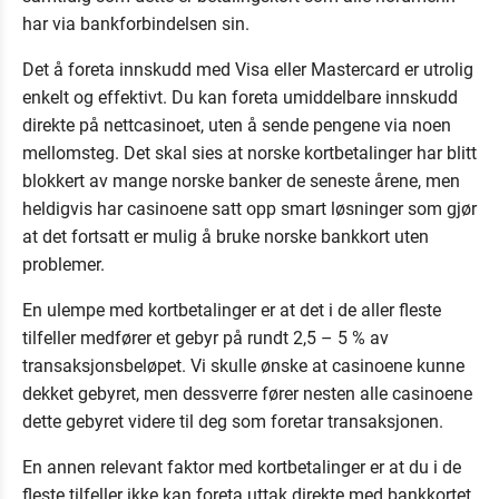
har via bankforbindelsen sin.
Det å foreta innskudd med Visa eller Mastercard er utrolig
enkelt og effektivt. Du kan foreta umiddelbare innskudd
direkte på nettcasinoet, uten å sende pengene via noen
mellomsteg. Det skal sies at norske kortbetalinger har blitt
blokkert av mange norske banker de seneste årene, men
heldigvis har casinoene satt opp smart løsninger som gjør
at det fortsatt er mulig å bruke norske bankkort uten
problemer.
En ulempe med kortbetalinger er at det i de aller fleste
tilfeller medfører et gebyr på rundt 2,5 – 5 % av
transaksjonsbeløpet. Vi skulle ønske at casinoene kunne
dekket gebyret, men dessverre fører nesten alle casinoene
dette gebyret videre til deg som foretar transaksjonen.
En annen relevant faktor med kortbetalinger er at du i de
fleste tilfeller ikke kan foreta uttak direkte med bankkortet