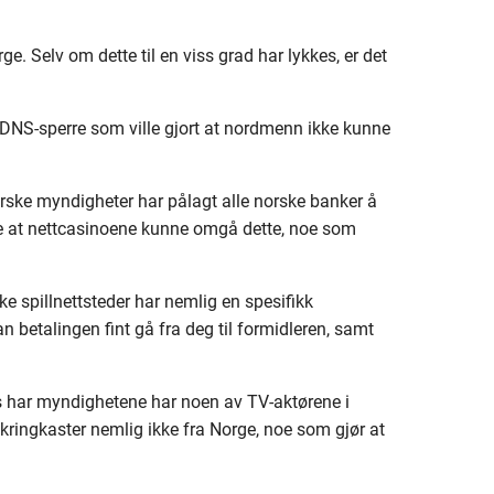
 Selv om dette til en viss grad har lykkes, er det
t DNS-sperre som ville gjort at nordmenn ikke kunne
orske myndigheter har pålagt alle norske banker å
orde at nettcasinoene kunne omgå dette, noe som
e spillnettsteder har nemlig en spesifikk
n betalingen fint gå fra deg til formidleren, samt
ss har myndighetene har noen av TV-aktørene i
kringkaster nemlig ikke fra Norge, noe som gjør at