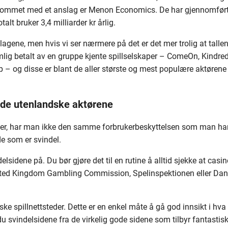
r kommet med et anslag er Menon Economics. De har gjennomfør
t bruker 3,4 milliarder kr årlig.
lagene, men hvis vi ser nærmere på det er det mer trolig at tallen
lig betalt av en gruppe kjente spillselskaper – ComeOn, Kindre
 og disse er blant de aller største og mest populære aktørene 
nt de utenlandske aktørene
r, har man ikke den samme forbrukerbeskyttelsen som man har i N
de som er svindel.
lsidene på. Du bør gjøre det til en rutine å alltid sjekke at casi
d Kingdom Gambling Commission, Spelinspektionen eller Danske S
 spillnettsteder. Dette er en enkel måte å gå god innsikt i hva sp
u svindelsidene fra de virkelig gode sidene som tilbyr fantastis