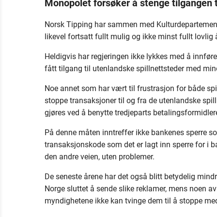
Monopolet forsøker å stenge tilgangen ti
Norsk Tipping har sammen med Kulturdepartementet j
likevel fortsatt fullt mulig og ikke minst fullt lovlig
Heldigvis har regjeringen ikke lykkes med å innfør
fått tilgang til utenlandske spillnettsteder med mi
Noe annet som har vært til frustrasjon for både sp
stoppe transaksjoner til og fra de utenlandske spi
gjøres ved å benytte tredjeparts betalingsformidle
På denne måten inntreffer ikke bankenes sperre som 
transaksjonskode som det er lagt inn sperre for i ba
den andre veien, uten problemer.
De seneste årene har det også blitt betydelig mind
Norge sluttet å sende slike reklamer, mens noen av
myndighetene ikke kan tvinge dem til å stoppe med