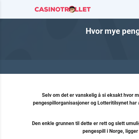
Hvor mye peng
Selv om det er vanskelig å si eksakt hvor m
pengespillorganisasjoner og Lotteritilsynet har
Den enkle grunnen til dette er rett og slett umu
pengespill i Norge, ligge