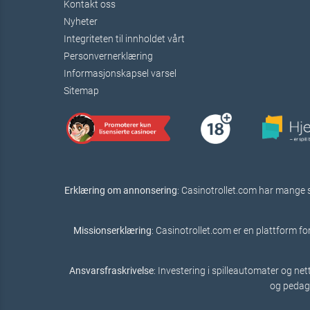
Kontakt oss
Nyheter
Integriteten til innholdet vårt
Personvernerklæring
Informasjonskapsel varsel
Sitemap
Erklæring om annonsering
: Casinotrollet.com har mange s
Missionserklæring
: Casinotrollet.com er en plattform fo
Ansvarsfraskrivelse
: Investering i spilleautomater og ne
og pedago