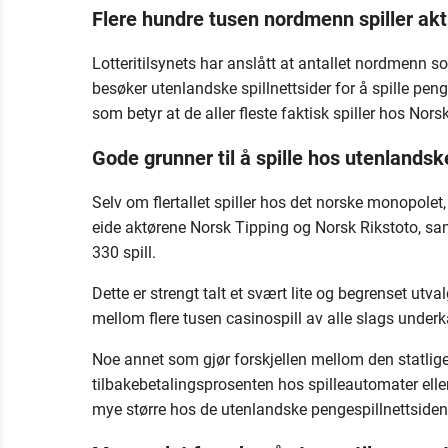
Flere hundre tusen nordmenn spiller akt
Lotteritilsynets har anslått at antallet nordmenn s
besøker utenlandske spillnettsider for å spille penge
som betyr at de aller fleste faktisk spiller hos Nors
Gode grunner til å spille hos utenlandske
Selv om flertallet spiller hos det norske monopolet, 
eide aktørene Norsk Tipping og Norsk Rikstoto, samt
330 spill.
Dette er strengt talt et svært lite og begrenset ut
mellom flere tusen casinospill av alle slags underk
Noe annet som gjør forskjellen mellom den statlige
tilbakebetalingsprosenten hos spilleautomater ell
mye større hos de utenlandske pengespillnettsiden