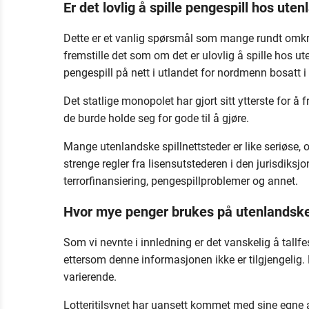
Er det lovlig å spille pengespill hos ute
Dette er et vanlig spørsmål som mange rundt omkring
fremstille det som om det er ulovlig å spille hos utenl
pengespill på nett i utlandet for nordmenn bosatt i
Det statlige monopolet har gjort sitt ytterste for å 
de burde holde seg for gode til å gjøre.
Mange utenlandske spillnettsteder er like seriøse,
strenge regler fra lisensutstederen i den jurisdiks
terrorfinansiering, pengespillproblemer og annet.
Hvor mye penger brukes på utenlandske
Som vi nevnte i innledning er det vanskelig å tallf
ettersom denne informasjonen ikke er tilgjengelig. 
varierende.
Lotteritilsynet har uansett kommet med sine egne an