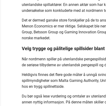
utenlandske spillaktører. En annen aktør som ha
undersøkelse som konkluderte med at nordmenn total
Det er dermed ganske store forskjeller på de to ans
Menon Economics er mer riktige. Selskapet ble nem
Group, Betsson Group og Gaming Innovation Group –
norske markedet.
Velg trygge og pålitelige spillsider bla
Når nordmenn spiller på utenlandske pengespillside
de seriøse tilbyderne av utenlandsk pengespill og 
Heldigvis finnes det flere gode måter å unngå svinde
spillmyndigheter som Malta Gaming Authority, Unite
hos en trygg spillnettside.
Du bør også lese vurdering og omtaler av utenlandske
annen nyttig informasjon. På denne måten skiller d