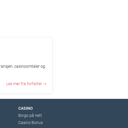
bransjen, casinoomtaler og
Les mer fra forfatter ➝
CASINO
Bingo på nett
Casino Bonus