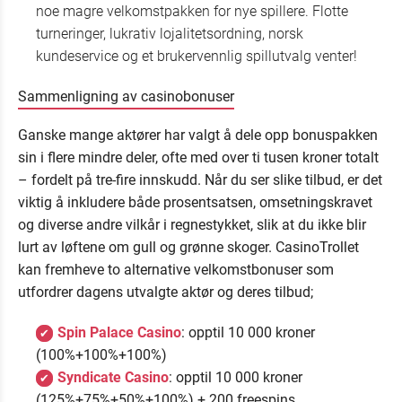
noe magre velkomstpakken for nye spillere. Flotte
turneringer, lukrativ lojalitetsordning, norsk
kundeservice og et brukervennlig spillutvalg venter!
Sammenligning av casinobonuser
Ganske mange aktører har valgt å dele opp bonuspakken
sin i flere mindre deler, ofte med over ti tusen kroner totalt
– fordelt på tre-fire innskudd. Når du ser slike tilbud, er det
viktig å inkludere både prosentsatsen, omsetningskravet
og diverse andre vilkår i regnestykket, slik at du ikke blir
lurt av løftene om gull og grønne skoger. CasinoTrollet
kan fremheve to alternative velkomstbonuser som
utfordrer dagens utvalgte aktør og deres tilbud;
Spin Palace Casino
: opptil 10 000 kroner
(100%+100%+100%)
Syndicate Casino
: opptil 10 000 kroner
(125%+75%+50%+100%) + 200 freespins