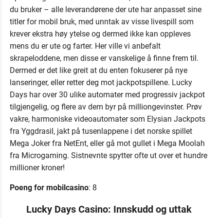
du bruker – alle leverandørene der ute har anpasset sine
titler for mobil bruk, med unntak av visse livespill som
krever ekstra høy ytelse og dermed ikke kan oppleves
mens du er ute og farter. Her ville vi anbefalt
skrapeloddene, men disse er vanskelige å finne frem til.
Dermed er det like greit at du enten fokuserer på nye
lanseringer, eller retter deg mot jackpotspillene. Lucky
Days har over 30 ulike automater med progressiv jackpot
tilgjengelig, og flere av dem byr på milliongevinster. Prøv
vakre, harmoniske videoautomater som Elysian Jackpots
fra Yggdrasil, jakt på tusenlappene i det norske spillet
Mega Joker fra NetEnt, eller gå mot gullet i Mega Moolah
fra Microgaming. Sistnevnte spytter ofte ut over et hundre
millioner kroner!
Poeng for mobilcasino
: 8
Lucky Days Casino: Innskudd og uttak