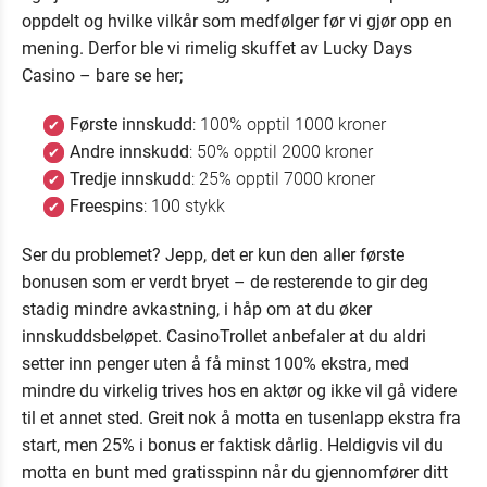
oppdelt og hvilke vilkår som medfølger før vi gjør opp en
mening. Derfor ble vi rimelig skuffet av Lucky Days
Casino – bare se her;
Første innskudd
: 100% opptil 1000 kroner
Andre innskudd
: 50% opptil 2000 kroner
Tredje innskudd
: 25% opptil 7000 kroner
Freespins
: 100 stykk
Ser du problemet? Jepp, det er kun den aller første
bonusen som er verdt bryet – de resterende to gir deg
stadig mindre avkastning, i håp om at du øker
innskuddsbeløpet. CasinoTrollet anbefaler at du aldri
setter inn penger uten å få minst 100% ekstra, med
mindre du virkelig trives hos en aktør og ikke vil gå videre
til et annet sted. Greit nok å motta en tusenlapp ekstra fra
start, men 25% i bonus er faktisk dårlig. Heldigvis vil du
motta en bunt med gratisspinn når du gjennomfører ditt