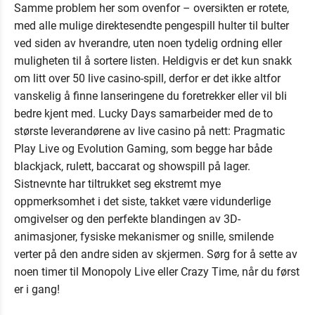
Samme problem her som ovenfor – oversikten er rotete,
med alle mulige direktesendte pengespill hulter til bulter
ved siden av hverandre, uten noen tydelig ordning eller
muligheten til å sortere listen. Heldigvis er det kun snakk
om litt over 50 live casino-spill, derfor er det ikke altfor
vanskelig å finne lanseringene du foretrekker eller vil bli
bedre kjent med. Lucky Days samarbeider med de to
største leverandørene av live casino på nett: Pragmatic
Play Live og Evolution Gaming, som begge har både
blackjack, rulett, baccarat og showspill på lager.
Sistnevnte har tiltrukket seg ekstremt mye
oppmerksomhet i det siste, takket være vidunderlige
omgivelser og den perfekte blandingen av 3D-
animasjoner, fysiske mekanismer og snille, smilende
verter på den andre siden av skjermen. Sørg for å sette av
noen timer til Monopoly Live eller Crazy Time, når du først
er i gang!