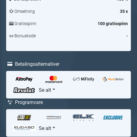
💱
Omsetning
35 x
🎰
Gratisspinn
100 gratisspinn
📜
Bonuskode
-
Betalingsalternativer
Se alt
Programvare
Se alt