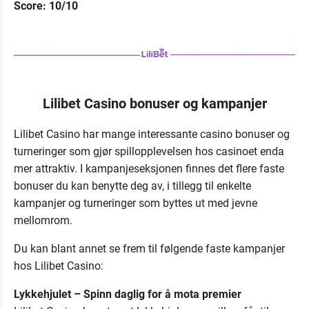
Score: 10/10
Lilibet Casino bonuser og kampanjer
Lilibet Casino har mange interessante casino bonuser og
turneringer som gjør spillopplevelsen hos casinoet enda
mer attraktiv. I kampanjeseksjonen finnes det flere faste
bonuser du kan benytte deg av, i tillegg til enkelte
kampanjer og turneringer som byttes ut med jevne
mellomrom.
Du kan blant annet se frem til følgende faste kampanjer
hos Lilibet Casino:
Lykkehjulet – Spinn daglig for å mota premier