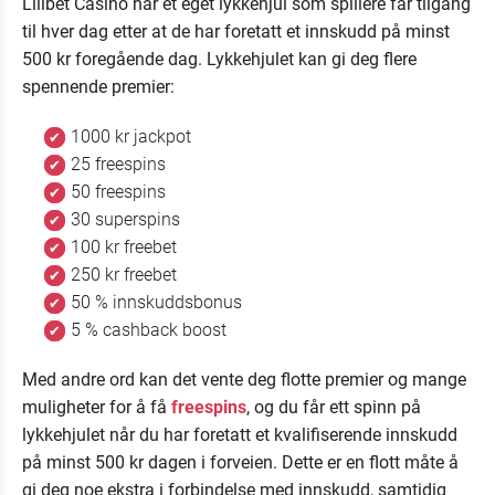
Lilibet Casino har et eget lykkehjul som spillere får tilgang
til hver dag etter at de har foretatt et innskudd på minst
500 kr foregående dag. Lykkehjulet kan gi deg flere
spennende premier:
1000 kr jackpot
25 freespins
50 freespins
30 superspins
100 kr freebet
250 kr freebet
50 % innskuddsbonus
5 % cashback boost
Med andre ord kan det vente deg flotte premier og mange
muligheter for å få
freespins
, og du får ett spinn på
lykkehjulet når du har foretatt et kvalifiserende innskudd
på minst 500 kr dagen i forveien. Dette er en flott måte å
gi deg noe ekstra i forbindelse med innskudd, samtidig