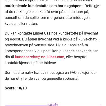
norsktalende kundestøtte som har døgnåpent
. Dette gjør
at du raskt og enkelt kan få svar på det du lurer på,
uansett om du spiller om morgenen, ettermiddagen,
kvelden eller natten.
Du kan kontakte Lilibet Casinos kundestøtte på live-chat
og e-post. Du åpner live-chat ved å klikke på «Live-chat» i
hovedmenyen på venstre side. Hvis du ønsker å ta
korrespondansen via e-post, kan du sende henvendelsen
din til
kundeservice@no.lilibet.com
, eller benytte
kontaktskjemaet på nettsidene.
Som et alternativ har casinoet også en FAQ-seksjon der
de har utfyllende svar på generelle spørsmål.
Score: 10/10