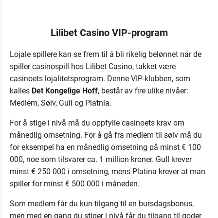
Lilibet Casino VIP-program
Lojale spillere kan se frem til å bli rikelig belønnet når de
spiller casinospill hos Lilibet Casino, takket være
casinoets lojalitetsprogram. Denne VIP-klubben, som
kalles
Det Kongelige Hoff
, består av fire ulike nivåer:
Medlem, Sølv, Gull og Platnia.
For å stige i nivå må du oppfylle casinoets krav om
månedlig omsetning. For å gå fra medlem til sølv må du
for eksempel ha en månedlig omsetning på minst € 100
000, noe som tilsvarer ca. 1 million kroner. Gull krever
minst € 250 000 i omsetning, mens Platina krever at man
spiller for minst € 500 000 i måneden.
Som medlem får du kun tilgang til en bursdagsbonus,
men med en gang du stiger i nivå får du tilgang til goder