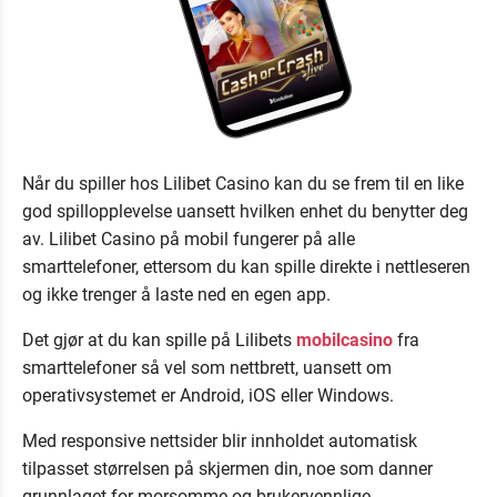
Når du spiller hos Lilibet Casino kan du se frem til en like
god spillopplevelse uansett hvilken enhet du benytter deg
av. Lilibet Casino på mobil fungerer på alle
smarttelefoner, ettersom du kan spille direkte i nettleseren
og ikke trenger å laste ned en egen app.
Det gjør at du kan spille på Lilibets
mobilcasino
fra
smarttelefoner så vel som nettbrett, uansett om
operativsystemet er Android, iOS eller Windows.
Med responsive nettsider blir innholdet automatisk
tilpasset størrelsen på skjermen din, noe som danner
grunnlaget for morsomme og brukervennlige