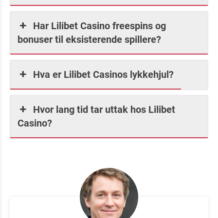
Har Lilibet Casino freespins og
bonuser til eksisterende spillere?
Hva er Lilibet Casinos lykkehjul?
Hvor lang tid tar uttak hos Lilibet
Casino?