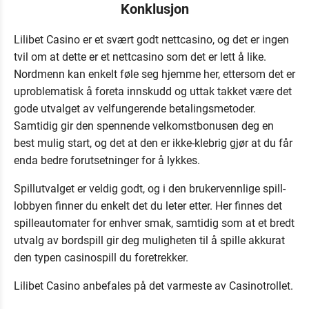
Konklusjon
Lilibet Casino er et svært godt nettcasino, og det er ingen
tvil om at dette er et nettcasino som det er lett å like.
Nordmenn kan enkelt føle seg hjemme her, ettersom det er
uproblematisk å foreta innskudd og uttak takket være det
gode utvalget av velfungerende betalingsmetoder.
Samtidig gir den spennende velkomstbonusen deg en
best mulig start, og det at den er ikke-klebrig gjør at du får
enda bedre forutsetninger for å lykkes.
Spillutvalget er veldig godt, og i den brukervennlige spill-
lobbyen finner du enkelt det du leter etter. Her finnes det
spilleautomater for enhver smak, samtidig som at et bredt
utvalg av bordspill gir deg muligheten til å spille akkurat
den typen casinospill du foretrekker.
Lilibet Casino anbefales på det varmeste av Casinotrollet.