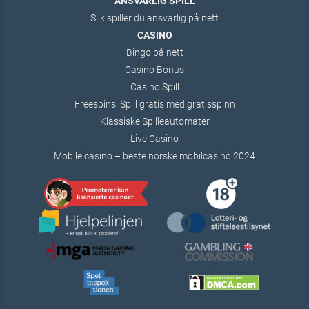
ANSVARLIG SPILL
Slik spiller du ansvarlig på nett
CASINO
Bingo på nett
Casino Bonus
Casino Spill
Freespins: Spill gratis med gratisspinn
Klassiske Spilleautomater
Live Casino
Mobile casino – beste norske mobilcasino 2024