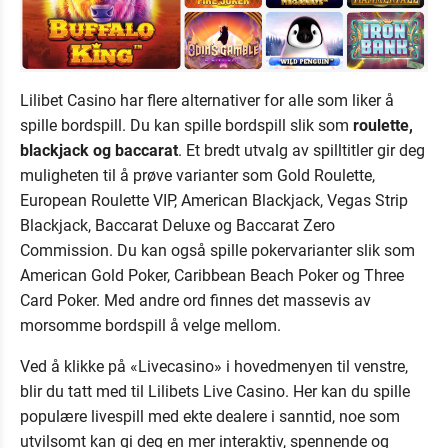
Lilibet Casino har flere alternativer for alle som liker å
spille bordspill. Du kan spille bordspill slik som
roulette,
blackjack og baccarat
. Et bredt utvalg av spilltitler gir deg
muligheten til å prøve varianter som Gold Roulette,
European Roulette VIP, American Blackjack, Vegas Strip
Blackjack, Baccarat Deluxe og Baccarat Zero
Commission. Du kan også spille pokervarianter slik som
American Gold Poker, Caribbean Beach Poker og Three
Card Poker. Med andre ord finnes det massevis av
morsomme bordspill å velge mellom.
Ved å klikke på «Livecasino» i hovedmenyen til venstre,
blir du tatt med til Lilibets Live Casino. Her kan du spille
populære livespill med ekte dealere i sanntid, noe som
utvilsomt kan gi deg en mer interaktiv, spennende og