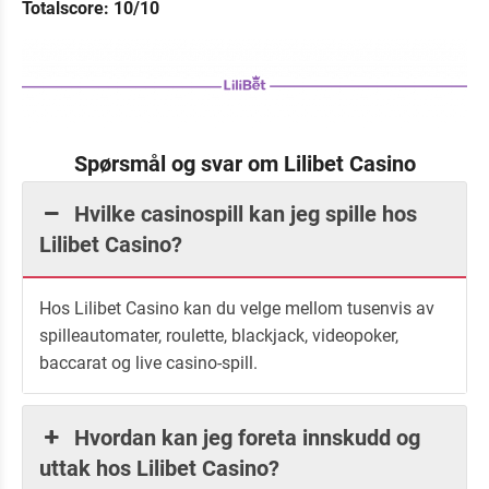
Totalscore: 10/10
Spørsmål og svar om Lilibet Casino
Hvilke casinospill kan jeg spille hos
Lilibet Casino?
Hos Lilibet Casino kan du velge mellom tusenvis av
spilleautomater, roulette, blackjack, videopoker,
baccarat og live casino-spill.
Hvordan kan jeg foreta innskudd og
uttak hos Lilibet Casino?