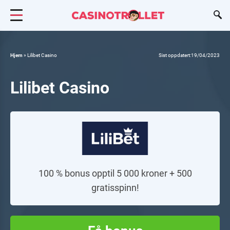
Hjem
»
Lilibet Casino
Sist oppdatert:19/04/2023
Lilibet Casino
100 % bonus opptil 5 000 kroner + 500
gratisspinn!