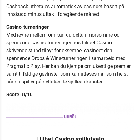
Cashback utbetales automatisk av casinoet basert på
innskudd minus uttak i foregående måned.
Casino-turneringer
Med jevne mellomrom kan du delta i morsomme og
spennende casino-turneringer hos Lilibet Casino. I
skrivende stund tilbyr for eksempel casinoet den
spennende Drops & Wins-turneringen i samarbeid med
Pragmatic Play. Her kan du kjempe om ukentlige premier,
samt tilfeldige gevinster som kan utløses når som helst
når du spiller på deltakende spilleautomater.
Score: 8/10
Lilibet Casino spillutvalg