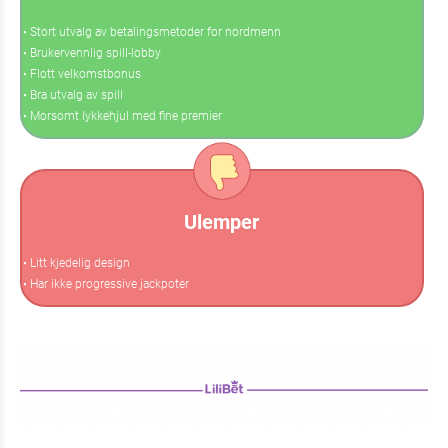
Stort utvalg av betalingsmetoder for nordmenn
Brukervennlig spill-lobby
Flott velkomstbonus
Bra utvalg av spill
Morsomt lykkehjul med fine premier
Ulemper
Litt kjedelig design
Har ikke progressive jackpoter