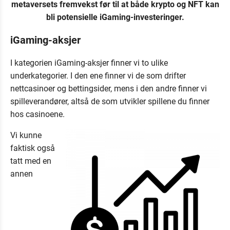
metaversets fremvekst før til at både krypto og NFT kan
bli potensielle iGaming-investeringer.
iGaming-aksjer
I kategorien iGaming-aksjer finner vi to ulike
underkategorier. I den ene finner vi de som drifter
nettcasinoer og bettingsider, mens i den andre finner vi
spilleverandører, altså de som utvikler spillene du finner
hos casinoene.
Vi kunne
faktisk også
tatt med en
annen