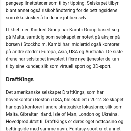
pengespillnettsteder som tilbyr tipping. Selskapet tilbyr
blant annet også risikohåndtering for de bettingsidene
som ikke ønsker å ta denne jobben selv.
I likhet med Kindred Group har Kambi Group basert seg
på Malta, samtidig som selskapet er notert på aksjer på
børsen i Stockholm. Kambi har imidlertid også kontorer
på andre steder i Europa, Asia, USA og Australia. De siste
årene har selskapet investert i flere nye tjenester de kan
tilby sine kunder, slik som virtuell sport og 3D-sport.
DraftKings
Det amerikanske selskapet DraftKings, som har
hovedkontor i Boston i USA, ble etablert i 2012. Selskapet
har også kontorer i andre strategiske lokasjoner, slik som
Malta, Gibraltar, Irland, Isle of Man, London og Ukraina.
Hovedproduktet til DraftKings er deres eget nettcasino og
bettingside med samme navn. Fantasy-sport er et annet