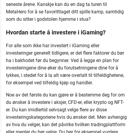
seneste årene. Kanskje kan du en dag ta turen til
MetaHero for å se favorittlaget ditt spille kamp, samtidig
som du sitter i godstolen hjemme i stua?
Hvordan starte å investere i iGaming?
For alle som ikke har investert i iGaming eller
investeringer generelt tidligere, er det flere faktorer du bør
ha i bakhodet før du begynner. Ved å legge en plan for
investeringene dine øker du forutsetningene dine for å
lykkes, i stedet for å la alt være overlatt til tilfeldighetene,
for eksempel ved tilfeldig kjøp og handler.
Noe av det første du kan gjøre er å bestemme deg for om
du ønsker å investere i aksjer, CFD-er, eller krypto og NFT-
er. Du kan imidlertid selvsagt velge flere av disse
investeringskategoriene hvis du ønsker det. Men avhengig
av hva du velger, kan det påvirke hvilken tradingplattform
eller megler du bør velge. Du bør for eksempel vurdere