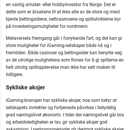
en vanlig amatør- eller hobbyinvestor fra Norge. Det er
dette som er årsakene til at ikke alle av de store og mest
kjente bettingsidene, nettcasinoene og spillutviklerne byr
på investeringsmuligheter for nordmenn.
Metaversets fremgang går i forrykende fart, og det kan gi
store muligheter for iGaming-selskaper både nå og i
fremtiden. Både casinoer og bettingsider kan benytte seg
av de utrolige mulighetene som finnes for å gi spillerne en
helt utrolig spillopplevelse man ikke har sett maken til
tidligere.
Sykliske aksjer
iGaming-bransjen har sykliske aksjer, noe som betyr at
selskapets inntekter og fortjeneste påvirkes i betydelig
grad næringslivet økonomi. I tider der næringslivet går bra
og arbeidsledigheten er lav, gir sykliske aksjer god
avkastning. I nedgangsperioder gir derimot sykliske aksjer