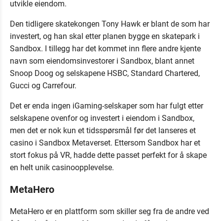
utvikle eiendom.
Den tidligere skatekongen Tony Hawk er blant de som har
investert, og han skal etter planen bygge en skatepark i
Sandbox. I tillegg har det kommet inn flere andre kjente
navn som eiendomsinvestorer i Sandbox, blant annet
Snoop Doog og selskapene HSBC, Standard Chartered,
Gucci og Carrefour.
Det er enda ingen iGaming-selskaper som har fulgt etter
selskapene ovenfor og investert i eiendom i Sandbox,
men det er nok kun et tidsspørsmål før det lanseres et
casino i Sandbox Metaverset. Ettersom Sandbox har et
stort fokus på VR, hadde dette passet perfekt for å skape
en helt unik casinoopplevelse.
MetaHero
MetaHero er en plattform som skiller seg fra de andre ved