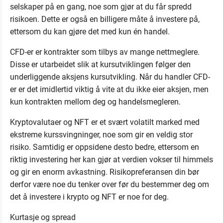
selskaper på en gang, noe som gjør at du får spredd
risikoen. Dette er også en billigere måte å investere på,
ettersom du kan gjøre det med kun én handel.
CFD-er er kontrakter som tilbys av mange nettmeglere.
Disse er utarbeidet slik at kursutviklingen følger den
underliggende aksjens kursutvikling. Når du handler CFD-
er er det imidlertid viktig å vite at du ikke eier aksjen, men
kun kontrakten mellom deg og handelsmegleren.
Kryptovalutaer og NFT er et svært volatilt marked med
ekstreme kurssvingninger, noe som gir en veldig stor
risiko. Samtidig er oppsidene desto bedre, ettersom en
riktig investering her kan gjør at verdien vokser til himmels
og gir en enorm avkastning. Risikopreferansen din bør
derfor være noe du tenker over før du bestemmer deg om
det å investere i krypto og NFT er noe for deg.
Kurtasje og spread