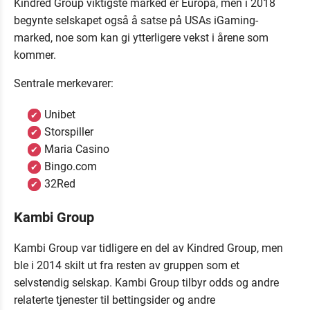
Kindred Group viktigste marked er Europa, men i 2018
begynte selskapet også å satse på USAs iGaming-
marked, noe som kan gi ytterligere vekst i årene som
kommer.
Sentrale merkevarer:
Unibet
Storspiller
Maria Casino
Bingo.com
32Red
Kambi Group
Kambi Group var tidligere en del av Kindred Group, men
ble i 2014 skilt ut fra resten av gruppen som et
selvstendig selskap. Kambi Group tilbyr odds og andre
relaterte tjenester til bettingsider og andre