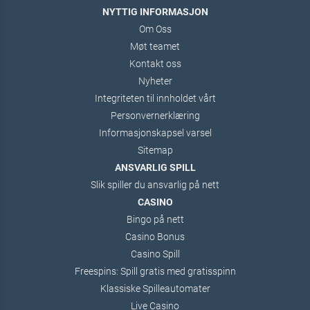
NYTTIG INFORMASJON
Om Oss
Møt teamet
Kontakt oss
Nyheter
Integriteten til innholdet vårt
Personvernerklæring
Informasjonskapsel varsel
Sitemap
ANSVARLIG SPILL
Slik spiller du ansvarlig på nett
CASINO
Bingo på nett
Casino Bonus
Casino Spill
Freespins: Spill gratis med gratisspinn
Klassiske Spilleautomater
Live Casino