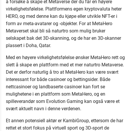
å forsøke å skape et Metaverse der du får en høyere
virkelighetsfølelse. Plattformens egen kryptovaluta heter
HERO, og med denne kan du kjøpe eller utvikle NFT-er i
form av meta-avatarer og -objekter. For at MetaHero
Metaverset skal bli så naturtro som mulig bruker
selskapet bak det 3D-skanning, og de har en 3D-skanner
plassert i Doha, Qatar.
Med en høyere virkelighetsfølelse ønsker MetaHero rett og
slett å skape en plattform med et mer naturtro Metaverse.
Det er derfor naturlig å tro at MetaHero kan være svært
interessant for både casinoer og bettingsider. Både
nettcasinoer og landbaserte casinoer kan fort se
mulighetene i en plattform som MetaHero, og en
spilleverandør som Evolution Gaming kan også være et
svært aktuelt navn i denne verdenen.
Et annen potensiell aktør er KambiGroup, ettersom de har
rettet et stort fokus på virtuell sport og 3D-sport de