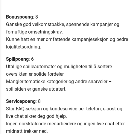
Bonuspoeng
: 8
Ganske god velkomstpakke, spennende kampanjer og
fornuftige omsetningskrav.
Kunne hatt en mer omfattende kampanjeseksjon og bedre
lojalitetsordning.
Spillpoeng
: 6
Utallige spilleautomater og muligheten til å sortere
oversikten er solide fordeler.
Mangler tematiske kategorier og andre snarveier –
spillsiden er ganske utdatert.
Servicepoeng
: 8
Stor FAQ-seksjon og kundeservice per telefon, e-post og
live chat sikrer deg god hjelp.
Ingen norsktalende medarbeidere og ingen live chat etter
midnatt trekker ned.