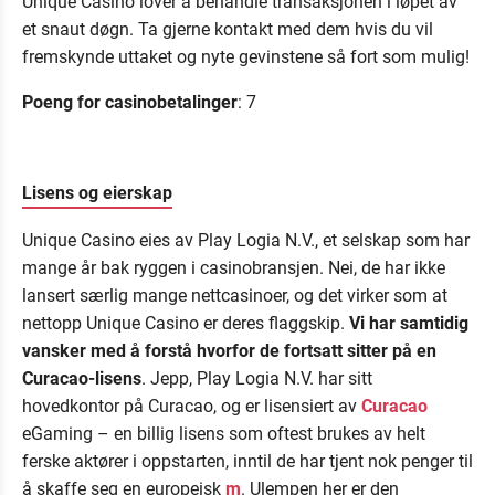
Unique Casino lover å behandle transaksjonen i løpet av
et snaut døgn. Ta gjerne kontakt med dem hvis du vil
fremskynde uttaket og nyte gevinstene så fort som mulig!
Poeng for casinobetalinger
: 7
Lisens og eierskap
Unique Casino eies av Play Logia N.V., et selskap som har
mange år bak ryggen i casinobransjen. Nei, de har ikke
lansert særlig mange nettcasinoer, og det virker som at
nettopp Unique Casino er deres flaggskip.
Vi har samtidig
vansker med å forstå hvorfor de fortsatt sitter på en
Curacao-lisens
. Jepp, Play Logia N.V. har sitt
hovedkontor på Curacao, og er lisensiert av
Curacao
eGaming – en billig lisens som oftest brukes av helt
ferske aktører i oppstarten, inntil de har tjent nok penger til
å skaffe seg en europeisk
m
. Ulempen her er den