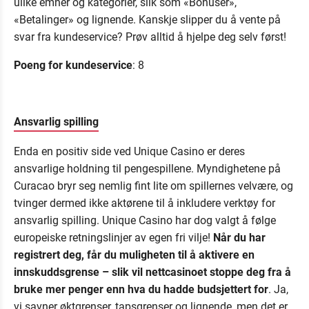
ulike emner og kategorier, slik som «Bonuser»,
«Betalinger» og lignende. Kanskje slipper du å vente på
svar fra kundeservice? Prøv alltid å hjelpe deg selv først!
Poeng for kundeservice
: 8
Ansvarlig spilling
Enda en positiv side ved Unique Casino er deres
ansvarlige holdning til pengespillene. Myndighetene på
Curacao bryr seg nemlig fint lite om spillernes velvære, og
tvinger dermed ikke aktørene til å inkludere verktøy for
ansvarlig spilling. Unique Casino har dog valgt å følge
europeiske retningslinjer av egen fri vilje!
Når du har
registrert deg, får du muligheten til å aktivere en
innskuddsgrense – slik vil nettcasinoet stoppe deg fra å
bruke mer penger enn hva du hadde budsjettert for
. Ja,
vi savner øktgrenser, tapsgrenser og lignende, men det er