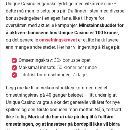
Unique Casino er ganske tydelige med vilkårene sine –
dette må man jo sette pris på. Du finner listen med diverse
bonusbetingelser i en egen fane, like til høyre for
oversikten med aktuelle kampanjer.
Minsteinnskuddet for
å aktivere bonusene hos Unique Casino er 100 kroner
,
og det generelle
omsetningskravet
er et lite hakk lavere
enn mange andre steder. Her har vi ingenting å klage på;
Omsetningskrav
: 30x bonusbeløpet
Maksimal innsats
: 50 kroner per runde
Tidsfrist for omsetningen
: 7 dager
Legg merke til at velkomstpakken kommer med et
omsetningskrav på 40 ganger beløpet – litt underlig at
Unique Casino valgte å øke det generelle vilkåret for nye
spillere og den første bonusen man mottar. Nåja, fortsatt
ikke farlig.
Merk at du har ei uke på deg til å fullføre
omsetningen, og at innsatser på bordspill ikke vil bidra