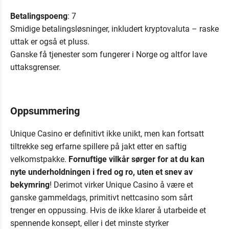
Betalingspoeng
: 7
Smidige betalingsløsninger, inkludert kryptovaluta – raske
uttak er også et pluss.
Ganske få tjenester som fungerer i Norge og altfor lave
uttaksgrenser.
Oppsummering
Unique Casino er definitivt ikke unikt, men kan fortsatt
tiltrekke seg erfarne spillere på jakt etter en saftig
velkomstpakke.
Fornuftige vilkår sørger for at du kan
nyte underholdningen i fred og ro, uten et snev av
bekymring
! Derimot virker Unique Casino å være et
ganske gammeldags, primitivt nettcasino som sårt
trenger en oppussing. Hvis de ikke klarer å utarbeide et
spennende konsept, eller i det minste styrker