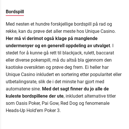
Bordspill
Med nesten et hundre forskjellige bordspill på rad og
rekke, kan du prøve det aller meste hos Unique Casino.
Her må vi derimot også klage på manglende
undermenyer og en generell oppdeling av utvalget
. I
stedet for å kunne gå rett til blackjack, rulett, baccarat
eller diverse pokerspill, må du altså bla gjennom den
kaotiske oversikten og prøve deg frem. Ei heller har
Unique Casino inkludert en sortering etter popularitet eller
utbetalingsrate, slik de i det minste har gjort med
automatene sine.
Med det sagt finner du jo alle de
kuleste bordspillene der ute
, inkludert alternative titler
som Oasis Poker, Pai Gow, Red Dog og fenomenale
Heads-Up Hold’em Poker 3.