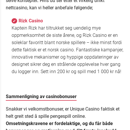
selve konseptet. Hvis du ser etter et virkelig unikt
nettcasino, kan vi heller anbefale følgende;
Rizk Casino
Kaptein Rizk har tiltrukket seg uendelig mye
oppmerksomhet de siste årene, og Rizk Casino er en
soleklar favoritt blant norske spillere – ikke minst fordi
dette faktisk er et norsk casino. Fantastiske kampanjer,
innovative mekanismer og hyppige oppdateringer av
designet sikrer deg en strålende opplevelse hver gang
du logger inn. Sett inn 200 kr og spill med 1 000 kr nå!
Sammenligning av casinobonuser
Snakker vi velkomstbonuser, er Unique Casino faktisk et
helt greit sted å spille pengespill online.
Omsetningskravene er fordelaktige, og du får både