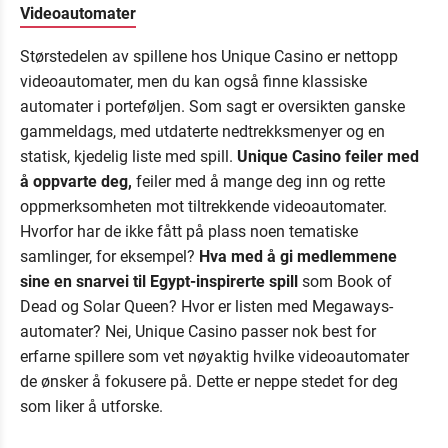
Videoautomater
Størstedelen av spillene hos Unique Casino er nettopp
videoautomater, men du kan også finne klassiske
automater i porteføljen. Som sagt er oversikten ganske
gammeldags, med utdaterte nedtrekksmenyer og en
statisk, kjedelig liste med spill.
Unique Casino feiler med
å oppvarte deg,
feiler med å mange deg inn og rette
oppmerksomheten mot tiltrekkende videoautomater.
Hvorfor har de ikke fått på plass noen tematiske
samlinger, for eksempel?
Hva med å gi medlemmene
sine en snarvei til Egypt-inspirerte spill
som Book of
Dead og Solar Queen? Hvor er listen med Megaways-
automater? Nei, Unique Casino passer nok best for
erfarne spillere som vet nøyaktig hvilke videoautomater
de ønsker å fokusere på. Dette er neppe stedet for deg
som liker å utforske.