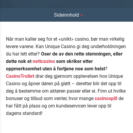
Sideinnhold
Når man kaller seg for et «unikt» casino, bør man virkelig
levere varene. Kan Unique Casino gi deg underholdningen
du har lett etter?
Oser de av den rette stemningen, eller
dette nok et
nettcasino
som skriker etter
oppmerksomhet uten å fortjene noe som helst
?
CasinoTrollet
drar deg gjennom opplevelsen hos Unique
Casino og åpner døren på gløtt – deretter blir det opp til
deg å bestemme om aktøren passer eller ei. Finn ut hvilke
bonuser og tilbud som venter, hvor mange
casinospill
de
har fått på plass og om kundeservicen lever opp til
dagens standard!