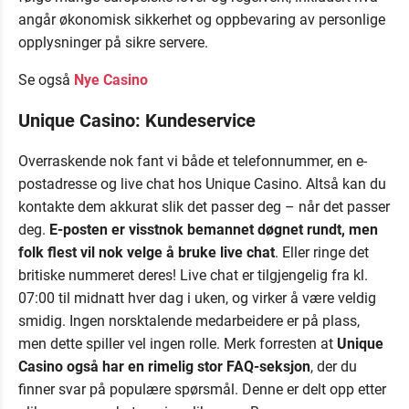
angår økonomisk sikkerhet og oppbevaring av personlige
opplysninger på sikre servere.
Se også
Nye Casino
Unique Casino: Kundeservice
Overraskende nok fant vi både et telefonnummer, en e-
postadresse og live chat hos Unique Casino. Altså kan du
kontakte dem akkurat slik det passer deg – når det passer
deg.
E-posten er visstnok bemannet døgnet rundt, men
folk flest vil nok velge å bruke live chat
. Eller ringe det
britiske nummeret deres! Live chat er tilgjengelig fra kl.
07:00 til midnatt hver dag i uken, og virker å være veldig
smidig. Ingen norsktalende medarbeidere er på plass,
men dette spiller vel ingen rolle. Merk forresten at
Unique
Casino også har en rimelig stor FAQ-seksjon
, der du
finner svar på populære spørsmål. Denne er delt opp etter