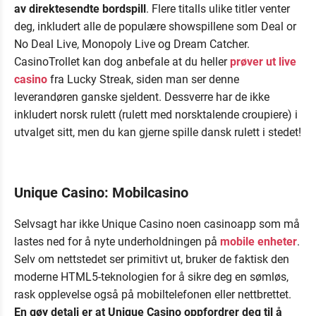
av direktesendte bordspill
. Flere titalls ulike titler venter
deg, inkludert alle de populære showspillene som Deal or
No Deal Live, Monopoly Live og Dream Catcher.
CasinoTrollet kan dog anbefale at du heller
prøver ut live
casino
fra Lucky Streak, siden man ser denne
leverandøren ganske sjeldent. Dessverre har de ikke
inkludert norsk rulett (rulett med norsktalende croupiere) i
utvalget sitt, men du kan gjerne spille dansk rulett i stedet!
Unique Casino: Mobilcasino
Selvsagt har ikke Unique Casino noen casinoapp som må
lastes ned for å nyte underholdningen på
mobile enheter
.
Selv om nettstedet ser primitivt ut, bruker de faktisk den
moderne HTML5-teknologien for å sikre deg en sømløs,
rask opplevelse også på mobiltelefonen eller nettbrettet.
En gøy detalj er at Unique Casino oppfordrer deg til å