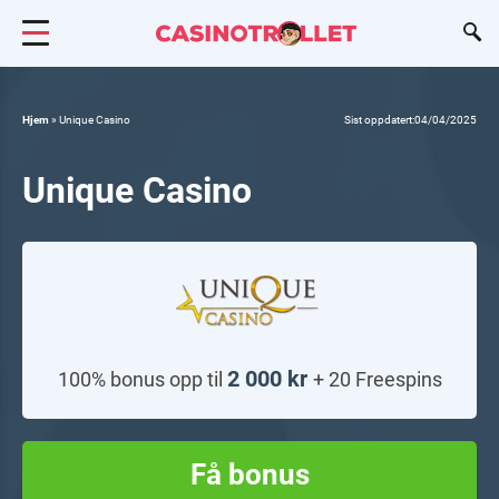
Hjem
»
Unique Casino
Sist oppdatert:04/04/2025
Unique Casino
2 000 kr
100% bonus opp til
+ 20 Freespins
Få bonus