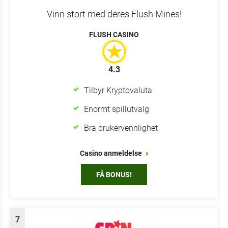
Vinn stort med deres Flush Mines!
FLUSH CASINO
4.3
Tilbyr Kryptovaluta
Enormt spillutvalg
Bra brukervennlighet
Casino anmeldelse
FÅ BONUS!