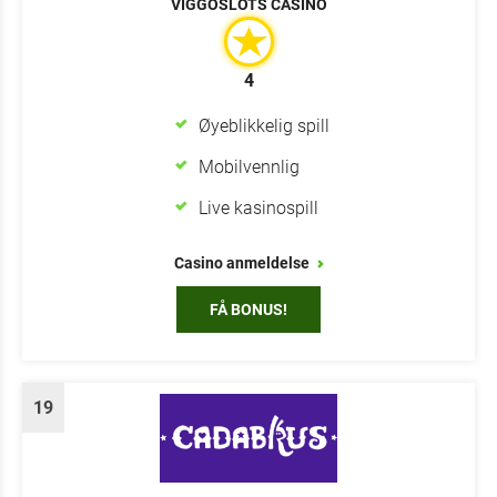
VIGGOSLOTS CASINO
4
Øyeblikkelig spill
Mobilvennlig
Live kasinospill
Casino anmeldelse
FÅ BONUS!