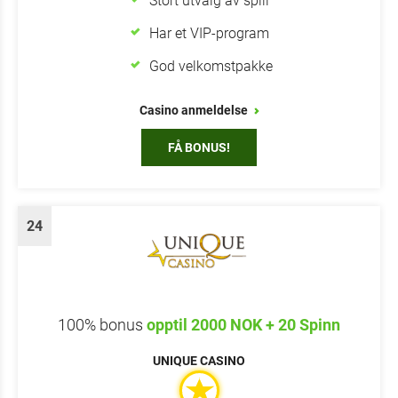
Stort utvalg av spill
Har et VIP-program
God velkomstpakke
Casino anmeldelse
FÅ BONUS!
100% bonus
opptil 2000 NOK + 20 Spinn
UNIQUE CASINO