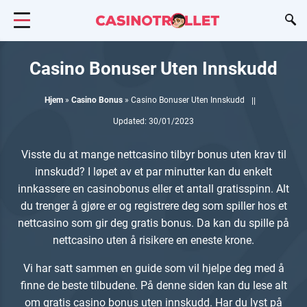
Casino Bonuser Uten Innskudd
||
Hjem
»
Casino Bonus
»
Casino Bonuser Uten Innskudd
Updated: 30/01/2023
Visste du at mange nettcasino tilbyr bonus uten krav til
innskudd? I løpet av et par minutter kan du enkelt
innkassere en casinobonus eller et antall gratisspinn. Alt
du trenger å gjøre er og registrere deg som spiller hos et
nettcasino som gir deg gratis bonus. Da kan du spille på
nettcasino uten å risikere en eneste krone.
Vi har satt sammen en guide som vil hjelpe deg med å
finne de beste tilbudene. På denne siden kan du lese alt
om gratis casino bonus uten innskudd. Har du lyst på