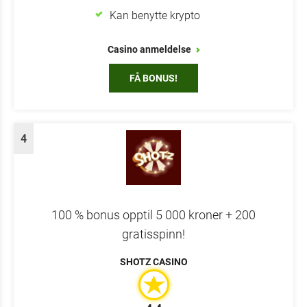
Kan benytte krypto
Casino anmeldelse
FÅ BONUS!
100 % bonus opptil 5 000 kroner + 200
gratisspinn!
SHOTZ CASINO