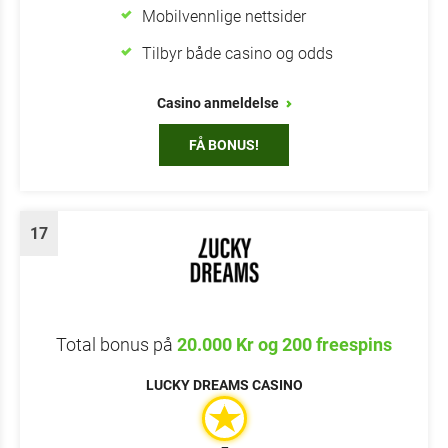
Mobilvennlige nettsider
Tilbyr både casino og odds
Casino anmeldelse
FÅ BONUS!
Total bonus på
20.000 Kr og 200 freespins
LUCKY DREAMS CASINO