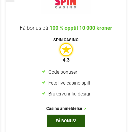
Få bonus på
100 % opptil 10 000 kroner
SPIN CASINO
4.3
Gode bonuser
Fete live casino spill
Brukervennlig design
Casino anmeldelse
FÅ BONUS!