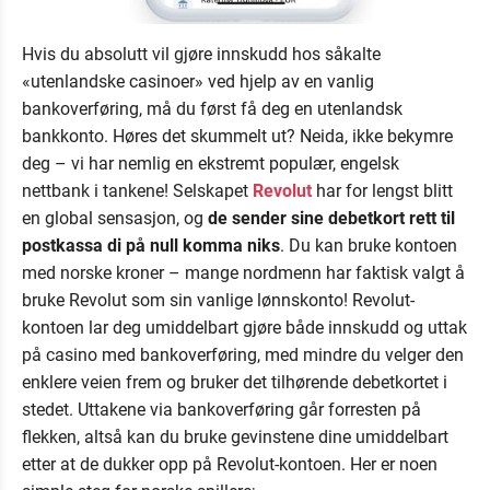
Hvis du absolutt vil gjøre innskudd hos såkalte
«utenlandske casinoer» ved hjelp av en vanlig
bankoverføring, må du først få deg en utenlandsk
bankkonto. Høres det skummelt ut? Neida, ikke bekymre
deg – vi har nemlig en ekstremt populær, engelsk
nettbank i tankene! Selskapet
Revolut
har for lengst blitt
en global sensasjon, og
de sender sine debetkort rett til
postkassa di på null komma niks
. Du kan bruke kontoen
med norske kroner – mange nordmenn har faktisk valgt å
bruke Revolut som sin vanlige lønnskonto! Revolut-
kontoen lar deg umiddelbart gjøre både innskudd og uttak
på casino med bankoverføring, med mindre du velger den
enklere veien frem og bruker det tilhørende debetkortet i
stedet. Uttakene via bankoverføring går forresten på
flekken, altså kan du bruke gevinstene dine umiddelbart
etter at de dukker opp på Revolut-kontoen. Her er noen