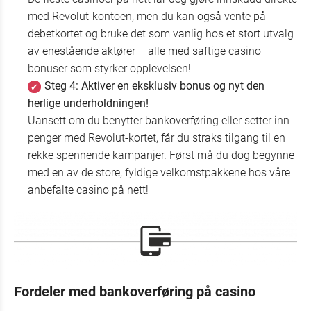
med Revolut-kontoen, men du kan også vente på
debetkortet og bruke det som vanlig hos et stort utvalg
av enestående aktører – alle med saftige casino
bonuser som styrker opplevelsen!
Steg 4: Aktiver en eksklusiv bonus og nyt den
herlige underholdningen!
Uansett om du benytter bankoverføring eller setter inn
penger med Revolut-kortet, får du straks tilgang til en
rekke spennende kampanjer. Først må du dog begynne
med en av de store, fyldige velkomstpakkene hos våre
anbefalte casino på nett!
Fordeler med bankoverføring på casino