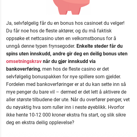
Ja, selvfølgelig får du en bonus hos casinoet du velger!
Du får noe hos de fleste aktører, og du må faktisk
oppsøke et nettcasino uten en velkomstbonus for å
unngå denne typen frynsegoder.
Enkelte steder får du
spins uten innskudd, andre gir deg en deilig bonus uten
omsetningskrav
når du gjør innskudd via
bankoverføring
, men hos de fleste casino er det
selvfølgelig bonuspakken for nye spillere som gjelder.
Fordelen med bankoverføringer er at du kan sette inn så
mye penger du bare vil – dermed er det lett å aktivere de
aller største tilbudene der ute. Når du overfører penger, vet
du nøyaktig hva som ruller inn i neste øyeblikk. Hvorfor
ikke hente 10-12 000 kroner ekstra fra start, og slik sikre
deg en ekstra deilig opplevelse?