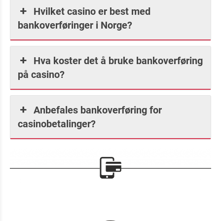
Hvilket casino er best med
bankoverføringer i Norge?
Hva koster det å bruke bankoverføring
på casino?
Anbefales bankoverføring for
casinobetalinger?