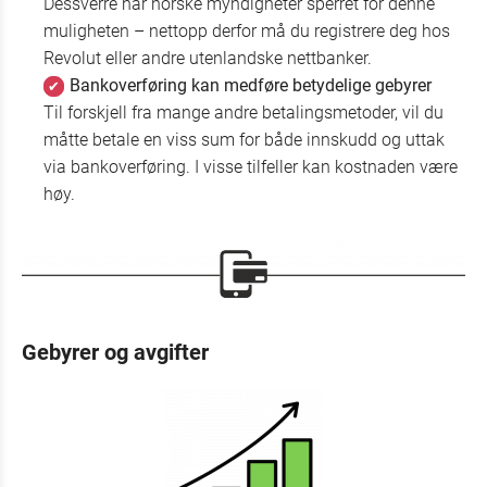
Dessverre har norske myndigheter sperret for denne
muligheten – nettopp derfor må du registrere deg hos
Revolut eller andre utenlandske nettbanker.
Bankoverføring kan medføre betydelige gebyrer
Til forskjell fra mange andre betalingsmetoder, vil du
måtte betale en viss sum for både innskudd og uttak
via bankoverføring. I visse tilfeller kan kostnaden være
høy.
Gebyrer og avgifter