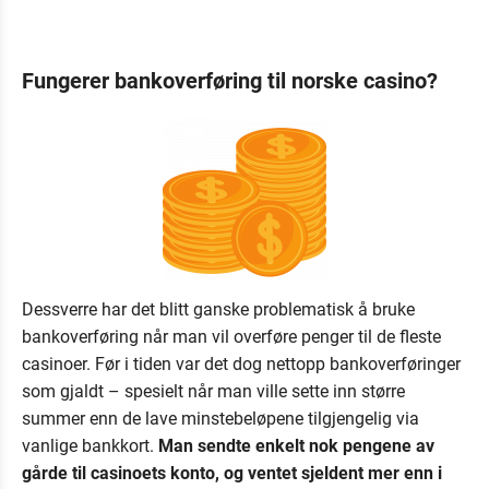
Fungerer bankoverføring til norske casino?
Dessverre har det blitt ganske problematisk å bruke
bankoverføring når man vil overføre penger til de fleste
casinoer. Før i tiden var det dog nettopp bankoverføringer
som gjaldt – spesielt når man ville sette inn større
summer enn de lave minstebeløpene tilgjengelig via
vanlige bankkort.
Man sendte enkelt nok pengene av
gårde til casinoets konto, og ventet sjeldent mer enn i