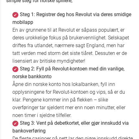
simple steg for norske spillere;
Steg 1: Registrer deg hos Revolut via deres smidige
mobilapp
En av grunnene til at Revolut er såpass populært, er
deres urokkelige fokus på brukervennlighet. Selskapet
driftes fra utlandet, nærmere sagt England, men har
tatt verden med storm det siste tiåret. Dessuten er de
lisensiert av britiske myndigheter!
Steg 2: Fyll på Revolut-kontoen med din vanlige,
norske bankkonto
Åpne din norske konto hos lokalbanken, fyll inn
opplysningene for Revolut-kontoen og vips, så er du
klar. Pengene kommer inn på flekken – slike
overføringer tar sjeldent mer enn noen minutter, eller
noen timer i sjeldne tilfeller.
Steg 3: Vent på debetkortet, eller gjør innskudd via
bankoverføring
De fleste casinoer på nett lar deg gjøre innskudd direkte