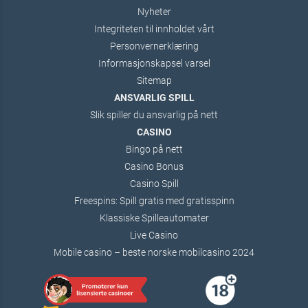
Nyheter
Integriteten til innholdet vårt
Personvernerklæring
Informasjonskapsel varsel
Sitemap
ANSVARLIG SPILL
Slik spiller du ansvarlig på nett
CASINO
Bingo på nett
Casino Bonus
Casino Spill
Freespins: Spill gratis med gratisspinn
Klassiske Spilleautomater
Live Casino
Mobile casino – beste norske mobilcasino 2024