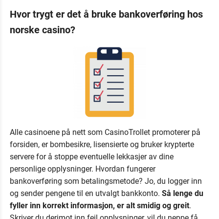
Hvor trygt er det å bruke bankoverføring hos
norske casino?
Alle casinoene på nett som CasinoTrollet promoterer på
forsiden, er bombesikre, lisensierte og bruker krypterte
servere for å stoppe eventuelle lekkasjer av dine
personlige opplysninger. Hvordan fungerer
bankoverføring som betalingsmetode? Jo, du logger inn
og sender pengene til en utvalgt bankkonto.
Så lenge du
fyller inn korrekt informasjon, er alt smidig og greit
.
Skriver du derimot inn feil opplysninger, vil du neppe få