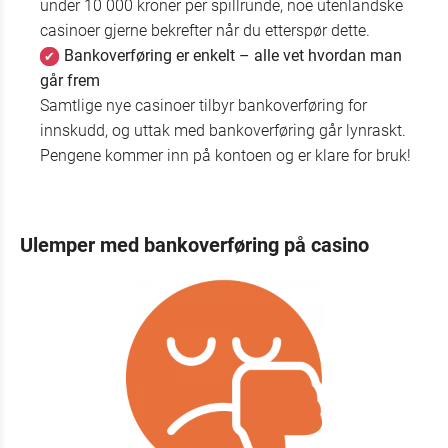
under 10 000 kroner per spillrunde, noe utenlandske
casinoer gjerne bekrefter når du etterspør dette.
Bankoverføring er enkelt – alle vet hvordan man
går frem
Samtlige nye casinoer tilbyr bankoverføring for
innskudd, og uttak med bankoverføring går lynraskt.
Pengene kommer inn på kontoen og er klare for bruk!
Ulemper med bankoverføring på casino