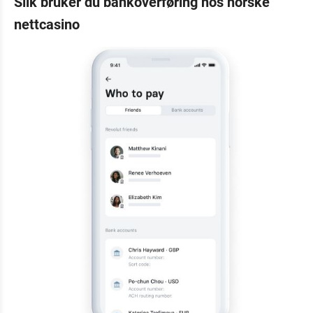
Slik bruker du bankoverføring hos norske
nettcasino