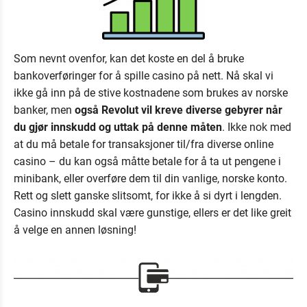
Som nevnt ovenfor, kan det koste en del å bruke
bankoverføringer for å spille casino på nett. Nå skal vi
ikke gå inn på de stive kostnadene som brukes av norske
banker, men
også Revolut vil kreve diverse gebyrer når
du gjør innskudd og uttak på denne måten
. Ikke nok med
at du må betale for transaksjoner til/fra diverse online
casino – du kan også måtte betale for å ta ut pengene i
minibank, eller overføre dem til din vanlige, norske konto.
Rett og slett ganske slitsomt, for ikke å si dyrt i lengden.
Casino innskudd skal være gunstige, ellers er det like greit
å velge en annen løsning!