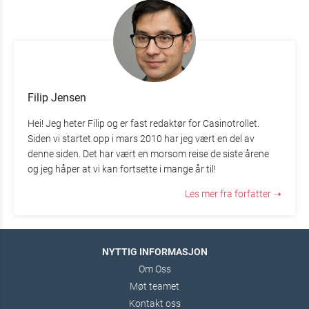
Filip Jensen
Hei! Jeg heter Filip og er fast redaktør for Casinotrollet.
Siden vi startet opp i mars 2010 har jeg vært en del av
denne siden. Det har vært en morsom reise de siste årene
og jeg håper at vi kan fortsette i mange år til!
Les mer fra forfatter ➝
NYTTIG INFORMASJON
Om Oss
Møt teamet
Kontakt oss