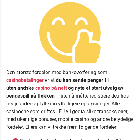
Den største fordelen med bankoverføring som
casinobetalinger
er at
du kan sende penger til
utenlandske
casino på nett
og nyte et stort utvalg av
pengespill på flekken
– uten å måtte registrere deg hos
tredjeparter og fylle inn ytterligere opplysninger. Alle
casinoene som driftes i EU vil godta slike transaksjoner,
med ukentlige bonuser, mobile casino og andre betydelige
fordeler. Ellers kan vi trekke frem følgende fordeler;