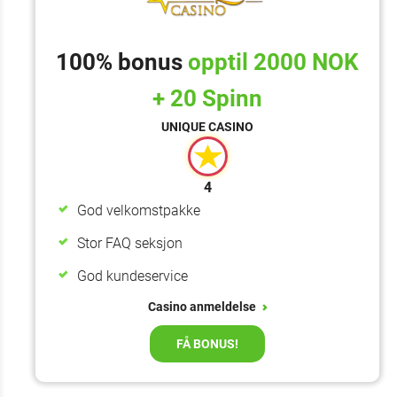
100% bonus
opptil 2000 NOK
+ 20 Spinn
UNIQUE CASINO
4
God velkomstpakke
Stor FAQ seksjon
God kundeservice
Casino anmeldelse
FÅ BONUS!