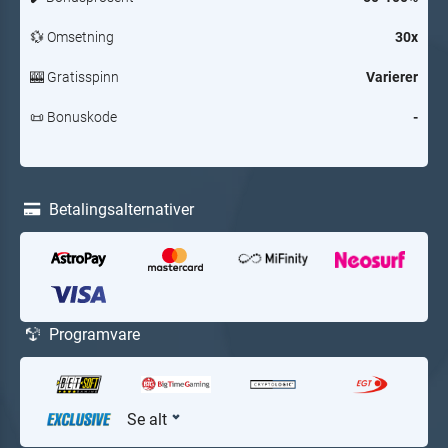
💱
Omsetning
30x
🎰
Gratisspinn
Varierer
📜
Bonuskode
-
Betalingsalternativer
Programvare
Se alt