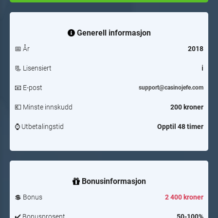
Generell informasjon
📅
År
2018
📃
Lisensiert
ℹ
📧
E-post
support@casinojefe.com
💶
Minste innskudd
200 kroner
⌚
Utbetalingstid
Opptil 48 timer
Bonusinformasjon
💲
Bonus
2 400 kroner
✔️
Bonusprosent
50-100%