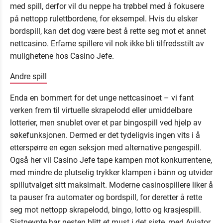
med spill, derfor vil du neppe ha trøbbel med å fokusere
på nettopp rulettbordene, for eksempel. Hvis du elsker
bordspill, kan det dog være best å rette seg mot et annet
nettcasino. Erfarne spillere vil nok ikke bli tilfredsstilt av
mulighetene hos Casino Jefe.
Andre spill
Enda en bommert for det unge nettcasinoet – vi fant
verken frem til virtuelle skrapelodd eller umiddelbare
lotterier, men snublet over et par bingospill ved hjelp av
søkefunksjonen. Dermed er det tydeligvis ingen vits i å
etterspørre en egen seksjon med alternative pengespill.
Også her vil Casino Jefe tape kampen mot konkurrentene,
med mindre de plutselig trykker klampen i bånn og utvider
spillutvalget sitt maksimalt. Moderne casinospillere liker å
ta pauser fra automater og bordspill, for deretter å rette
seg mot nettopp skrapelodd, bingo, lotto og krasjespill.
Sistnevnte har nesten blitt et must i det siste, med Aviator