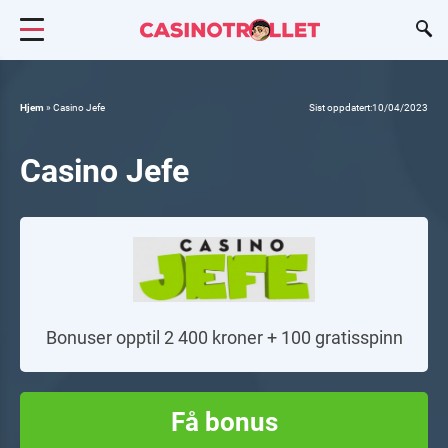
Hjem
»
Casino Jefe
Sist oppdatert:10/04/2023
Casino Jefe
Bonuser opptil 2 400 kroner + 100 gratisspinn
Få bonus