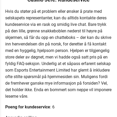
Hvis du støter på et problem eller ønsker å prate med
selskapets representanter, kan du alltids kontakte deres
kundeservice via en rask og smidig live chat. Bare trykk
på den lille, grønne snakkeboblen nederst til høyre på
skjermen, så får du opp en chatteboks – der kan du skrive
inn henvendelsen din på norsk, for deretter å få kontakt
med en hyggelig, hjelpsom person. Hjelpen er tilgjengelig
store deler av døgnet, men vi hadde også satt pris på en
fyldig FAQ-seksjon. Underlig at et såpass erfarent selskap
som Esports Entertainment Limited har glemt å inkludere
ofte stilte spørsmål på hjemmesiden sin. Muligens fordi
de fremhever ganske mye informasjon på forsiden? Vel,
det holder ikke. Enda en bommert som neppe vil imponere
leserne våre.
Poeng for kundeservice
: 6