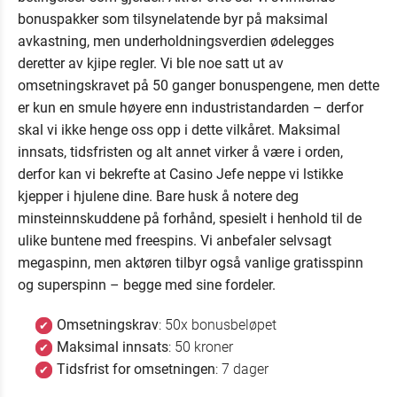
bonuspakker som tilsynelatende byr på maksimal
avkastning, men underholdningsverdien ødelegges
deretter av kjipe regler. Vi ble noe satt ut av
omsetningskravet på 50 ganger bonuspengene, men dette
er kun en smule høyere enn industristandarden – derfor
skal vi ikke henge oss opp i dette vilkåret. Maksimal
innsats, tidsfristen og alt annet virker å være i orden,
derfor kan vi bekrefte at Casino Jefe neppe vi lstikke
kjepper i hjulene dine. Bare husk å notere deg
minsteinnskuddene på forhånd, spesielt i henhold til de
ulike buntene med freespins. Vi anbefaler selvsagt
megaspinn, men aktøren tilbyr også vanlige gratisspinn
og superspinn – begge med sine fordeler.
Omsetningskrav
: 50x bonusbeløpet
Maksimal innsats
: 50 kroner
Tidsfrist for omsetningen
: 7 dager