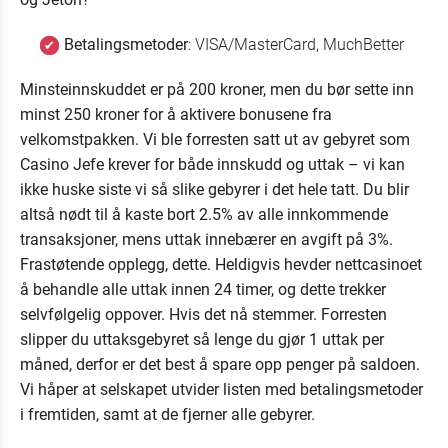
Betalingsmetoder
: VISA/MasterCard, MuchBetter
Minsteinnskuddet er på 200 kroner, men du bør sette inn
minst 250 kroner for å aktivere bonusene fra
velkomstpakken. Vi ble forresten satt ut av gebyret som
Casino Jefe krever for både innskudd og uttak – vi kan
ikke huske siste vi så slike gebyrer i det hele tatt. Du blir
altså nødt til å kaste bort 2.5% av alle innkommende
transaksjoner, mens uttak innebærer en avgift på 3%.
Frastøtende opplegg, dette. Heldigvis hevder nettcasinoet
å behandle alle uttak innen 24 timer, og dette trekker
selvfølgelig oppover. Hvis det nå stemmer. Forresten
slipper du uttaksgebyret så lenge du gjør 1 uttak per
måned, derfor er det best å spare opp penger på saldoen.
Vi håper at selskapet utvider listen med betalingsmetoder
i fremtiden, samt at de fjerner alle gebyrer.