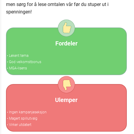
men sørg for å lese omtalen vår før du stuper ut i
spenningen!
Fordeler
Lekent tema
God velkomstbonus
MGA-lisens
Ulemper
Ingen kampanjeseksjon
Magert spillutvalg
Virker utdatert