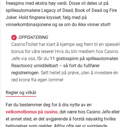
freespins med ekstra høy verdi. Disse vil deles ut på
spilleautomatene Legacy of Dead, Book of Dead og Fire
Joker. Hold fingrene krysset, følg med på
vinnerkombinasjonene og se om du ikke vinner stort!
OPPDATERING
CasinoTrollet har klart å kjempe seg frem til en spesiell
bonus for våre lesere! Hvis du blir medlem hos Casino
Jefe via oss, får du
11 gratisspinn på spilleautomaten
Reactoonz umiddelbart – så fort du fullfører
registreringen
. Sett hellet på prøve, uten å investere én
rød krone fra egen lomme!
Regler og vilkår
Før du bestemmer deg for å dra nytte av en
velkomstbonus på casino
, det være hos Casino Jefe eller
et annet sted, er det avgjørende å forstå nøyaktig hvilke
betingelser som gjelder. Altfor ofte ser vi svimlende