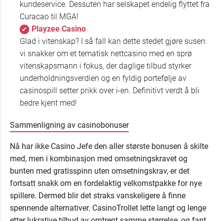
kundeservice. Dessuten har selskapet endelig flyttet fra
Curacao til MGA!
Playzee Casino
Glad i vitenskap? I så fall kan dette stedet gjøre susen:
vi snakker om et tematisk nettcasino med en sprø
vitenskapsmann i fokus, der daglige tilbud styrker
underholdningsverdien og en fyldig portefølje av
casinospill setter prikk over i-en. Definitivt verdt å bli
bedre kjent med!
Sammenligning av casinobonuser
Nå har ikke Casino Jefe den aller største bonusen å skilte
med, men i kombinasjon med omsetningskravet og
bunten med gratisspinn uten omsetningskrav, er det
fortsatt snakk om en fordelaktig velkomstpakke for nye
spillere. Dermed blir det straks vanskeligere å finne
spennende alternativer. CasinoTrollet lette langt og lenge
etter lukrative tilbud av omtrent samme størrelse, og fant