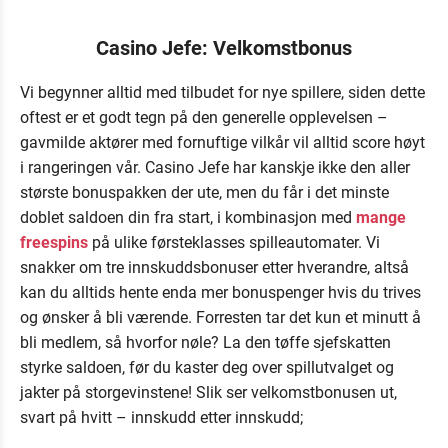
Casino Jefe: Velkomstbonus
Vi begynner alltid med tilbudet for nye spillere, siden dette
oftest er et godt tegn på den generelle opplevelsen –
gavmilde aktører med fornuftige vilkår vil alltid score høyt
i rangeringen vår. Casino Jefe har kanskje ikke den aller
største bonuspakken der ute, men du får i det minste
doblet saldoen din fra start, i kombinasjon med
mange
freespins
på ulike førsteklasses spilleautomater. Vi
snakker om tre innskuddsbonuser etter hverandre, altså
kan du alltids hente enda mer bonuspenger hvis du trives
og ønsker å bli værende. Forresten tar det kun et minutt å
bli medlem, så hvorfor nøle? La den tøffe sjefskatten
styrke saldoen, før du kaster deg over spillutvalget og
jakter på storgevinstene! Slik ser velkomstbonusen ut,
svart på hvitt – innskudd etter innskudd;