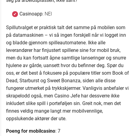
seg på arbeidsplassen, ikke sant?
Casinoapp
: NEI
Spillutvalget er praktisk talt det samme på mobilen som
på datamaskinen – vi så ingen forskjell når vi logget inn
og bladde gjennom spilleautomatene. Ikke alle
leverandører har finjustert spillene sine for mobil bruk,
men du kan fortsatt åpne samtlige lanseringer og snurre
hjulene av gårde, uansett hvor du befinner deg. Spør du
oss, er det best å fokusere på populære titler som Book of
Dead, Starburst og Sweet Bonanza, siden alle disse
fungerer utmerket på trykkskjermer. Vanligvis anbefaler vi
skrapelodd også, men Casino Jefe har dessverre ikke
inkludert slike spill i porteføljen sin. Greit nok, men det
finnes veldig mange langt mer mobilvennlige,
oppslukende aktører der ute.
Poeng for mobilcasino
: 7