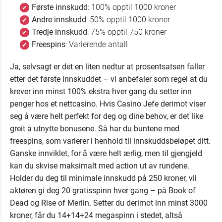
Første innskudd
: 100% opptil 1000 kroner
Andre innskudd
: 50% opptil 1000 kroner
Tredje innskudd
: 75% opptil 750 kroner
Freespins
: Varierende antall
Ja, selvsagt er det en liten nedtur at prosentsatsen faller
etter det første innskuddet – vi anbefaler som regel at du
krever inn minst 100% ekstra hver gang du setter inn
penger hos et nettcasino. Hvis Casino Jefe derimot viser
seg å være helt perfekt for deg og dine behov, er det like
greit å utnytte bonusene. Så har du buntene med
freespins, som varierer i henhold til innskuddsbeløpet ditt.
Ganske innviklet, for å være helt ærlig, men til gjengjeld
kan du skvise maksimalt med action ut av rundene.
Holder du deg til minimale innskudd på 250 kroner, vil
aktøren gi deg 20 gratisspinn hver gang – på Book of
Dead og Rise of Merlin. Setter du derimot inn minst 3000
kroner, får du 14+14+24 megaspinn i stedet, altså