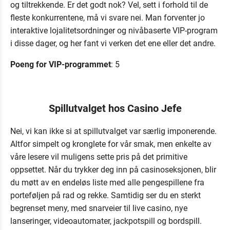
og tiltrekkende. Er det godt nok? Vel, sett i forhold til de
fleste konkurrentene, må vi svare nei. Man forventer jo
interaktive lojalitetsordninger og nivåbaserte VIP-program
i disse dager, og her fant vi verken det ene eller det andre.
Poeng for VIP-programmet
: 5
Spillutvalget hos Casino Jefe
Nei, vi kan ikke si at spillutvalget var særlig imponerende.
Altfor simpelt og kronglete for vår smak, men enkelte av
våre lesere vil muligens sette pris på det primitive
oppsettet. Når du trykker deg inn på casinoseksjonen, blir
du møtt av en endeløs liste med alle pengespillene fra
porteføljen på rad og rekke. Samtidig ser du en sterkt
begrenset meny, med snarveier til live casino, nye
lanseringer, videoautomater, jackpotspill og bordspill.