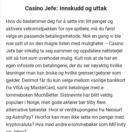
Casino Jefe: Innskudd og uttak
Hvis du bestemmer deg for å sette inn litt penger og
aktivere velkomstpakken for nye spillere, må du først
velge en passende betalingsmetode. Nok en gang vi ble
noe satt ut av den magre listen med muligheter – Casino
Jefe bør virkelig ta seg sammen og oppdatere nettstedet
sitt så fort som overhodet mulig. Kult nok at de har en
egen infoside om betalingene, der du ser nøyaktig hvilke
løsninger man kan bruke og hvilke grenser/gebyrer som
gjelder. Derimot får du kun velge mellom vanlige bankkort
fra VISA og MasterCard, samt betalinger med e-
lommeboken MuchBetter. Sistnevnte har blitt veldig
populær i Norge, men gode aktører bør tilby flere
alternative tjenester. Hvor er verdikupongene fra Neosurf
og AstroPay? Hvorfor kan man ikke sette inn penger med
kryptovaluta? Hva med andre e-lommebøker som MiFinity
og Jeton?