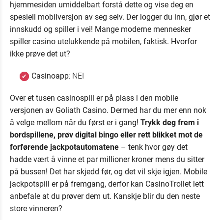
hjemmesiden umiddelbart forstå dette og vise deg en
spesiell mobilversjon av seg selv. Der logger du inn, gjør et
innskudd og spiller i vei! Mange moderne mennesker
spiller casino utelukkende på mobilen, faktisk. Hvorfor
ikke prøve det ut?
Casinoapp
: NEI
Over et tusen casinospill er på plass i den mobile
versjonen av Goliath Casino. Dermed har du mer enn nok
å velge mellom når du først er i gang!
Trykk deg frem i
bordspillene, prøv digital bingo eller rett blikket mot de
forførende jackpotautomatene
– tenk hvor gøy det
hadde vært å vinne et par millioner kroner mens du sitter
på bussen! Det har skjedd før, og det vil skje igjen. Mobile
jackpotspill er på fremgang, derfor kan CasinoTrollet lett
anbefale at du prøver dem ut. Kanskje blir du den neste
store vinneren?