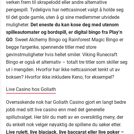
verken frem til skrapelodd eller andre alternative
pengespill. Tydeligvis har nettcasinoet valgt å holde seg
til det gode gamle, uten å gi sine medlemmer utvidede
muligheter.
Det eneste du kan kose deg med utenom
spilleautomater og bordspill, er digital bingo fra Play’n
GO
. Sweet Alchemy Bingo og Rainforest Magic Bingo er
begge fargerike, spennende titler med store
gevinstmuligheter hvis hellet smiler. Viking Runecraft
Bingo er også et alternativ – totalt tre titler som skiller seg
ut i mengden. Hvorfor har ikke nettcasinoet tenkt ut av
boksen? Hvorfor ikke inkludere Keno, for eksempel?
Live Casino hos Goliath
Overraskende nok har Goliath Casino gjort en langt bedre
jobb med sitt live casino enn med det generelle
spillutvalget. Her blir du møtt av en oversiktlig meny, der
du enkelt nok velger nøyaktig de spillene du søker etter.
Live rulett, live blacjack, live baccarat eller live poker –