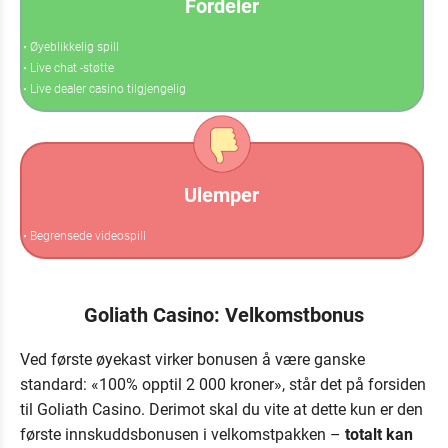
Fordeler
Øyeblikkelig spill
Live chat -støtte
Live dealer casino tilgjengelig
Ulemper
Begrensede videospill
Goliath Casino: Velkomstbonus
Ved første øyekast virker bonusen å være ganske
standard: «100% opptil 2 000 kroner», står det på forsiden
til Goliath Casino. Derimot skal du vite at dette kun er den
første innskuddsbonusen i velkomstpakken –
totalt kan