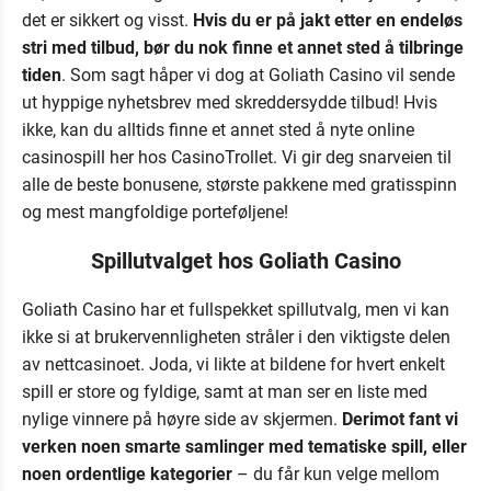
det er sikkert og visst.
Hvis du er på jakt etter en endeløs
stri med tilbud, bør du nok finne et annet sted å tilbringe
tiden
. Som sagt håper vi dog at Goliath Casino vil sende
ut hyppige nyhetsbrev med skreddersydde tilbud! Hvis
ikke, kan du alltids finne et annet sted å nyte online
casinospill her hos CasinoTrollet. Vi gir deg snarveien til
alle de beste bonusene, største pakkene med gratisspinn
og mest mangfoldige porteføljene!
Spillutvalget hos Goliath Casino
Goliath Casino har et fullspekket spillutvalg, men vi kan
ikke si at brukervennligheten stråler i den viktigste delen
av nettcasinoet. Joda, vi likte at bildene for hvert enkelt
spill er store og fyldige, samt at man ser en liste med
nylige vinnere på høyre side av skjermen.
Derimot fant vi
verken noen smarte samlinger med tematiske spill, eller
noen ordentlige kategorier
– du får kun velge mellom