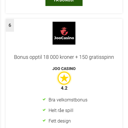
FÅ BONUS!
Bonus opptil 18 000 kroner + 150 gratisspinn
JOO CASINO
4.2
Bra velkomstbonus
Helt råe spill
Fett design