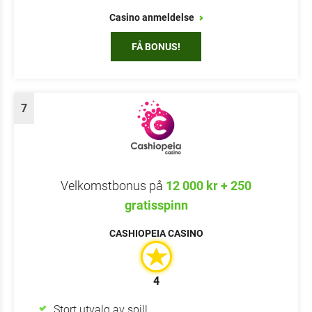
Casino anmeldelse
FÅ BONUS!
Velkomstbonus på
12 000 kr + 250
gratisspinn
CASHIOPEIA CASINO
4
Stort utvalg av spill