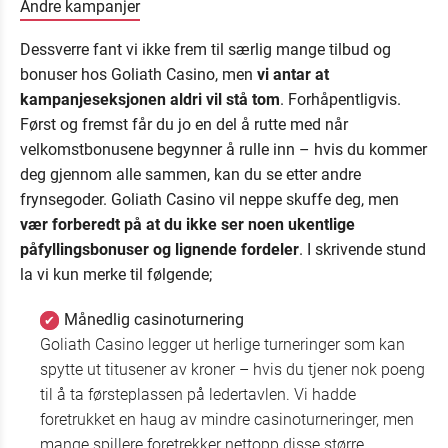
Andre kampanjer
Dessverre fant vi ikke frem til særlig mange tilbud og
bonuser hos Goliath Casino, men
vi antar at
kampanjeseksjonen aldri vil stå tom
. Forhåpentligvis.
Først og fremst får du jo en del å rutte med når
velkomstbonusene begynner å rulle inn – hvis du kommer
deg gjennom alle sammen, kan du se etter andre
frynsegoder. Goliath Casino vil neppe skuffe deg, men
vær forberedt på at du ikke ser noen ukentlige
påfyllingsbonuser og lignende fordeler
. I skrivende stund
la vi kun merke til følgende;
Månedlig casinoturnering
Goliath Casino legger ut herlige turneringer som kan
spytte ut titusener av kroner – hvis du tjener nok poeng
til å ta førsteplassen på ledertavlen. Vi hadde
foretrukket en haug av mindre casinoturneringer, men
mange spillere foretrekker nettopp disse større