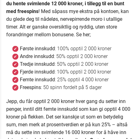
du hente svimlende 12 000 kroner, i tillegg til en bunt
med freespins
! Med såpass mye ekstra på kontoen, kan
du glede deg til nådeløs, nervepirrende moro i utallige
timer. Alt er ganske oversiktlig og ryddig, uten store
forandringer mellom bonusene. Se her;
Første innskudd
: 100% opptil 2 000 kroner
Andre innskudd
: 50% opptil 2 000 kroner
Tredje innskudd
: 50% opptil 2 000 kroner
Fjerde innskudd
: 100% opptil 2 000 kroner
Femte innskudd
: 25% opptil 4 000 kroner
Freespins
: 50 spinn fordelt på 5 dager
Jepp, du får opptil 2 000 kroner hver gang du setter inn
penger, inntil ditt femte innskudd som kan gi opptil 4 000
kroner på flekken. Det ser kanskje ut som en betydelig
sum, men merk at prosentverdien er på kun 25% – altså
må du sette inn svimlende 16 000 kroner for å håve inn