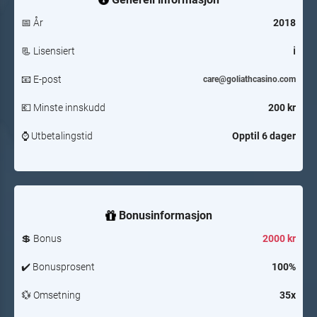
📅
År
2018
📃
Lisensiert
ℹ
📧
E-post
care@goliathcasino.com
💶
Minste innskudd
200 kr
⌚
Utbetalingstid
Opptil 6 dager
Bonusinformasjon
💲
Bonus
2000 kr
✔️
Bonusprosent
100%
💱
Omsetning
35x