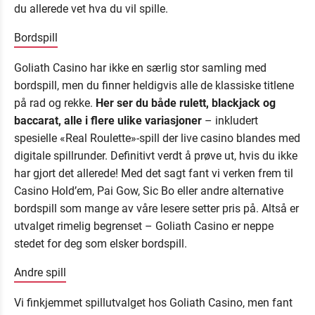
du allerede vet hva du vil spille.
Bordspill
Goliath Casino har ikke en særlig stor samling med
bordspill, men du finner heldigvis alle de klassiske titlene
på rad og rekke.
Her ser du både rulett, blackjack og
baccarat, alle i flere ulike variasjoner
– inkludert
spesielle «Real Roulette»-spill der live casino blandes med
digitale spillrunder. Definitivt verdt å prøve ut, hvis du ikke
har gjort det allerede! Med det sagt fant vi verken frem til
Casino Hold’em, Pai Gow, Sic Bo eller andre alternative
bordspill som mange av våre lesere setter pris på. Altså er
utvalget rimelig begrenset – Goliath Casino er neppe
stedet for deg som elsker bordspill.
Andre spill
Vi finkjemmet spillutvalget hos Goliath Casino, men fant