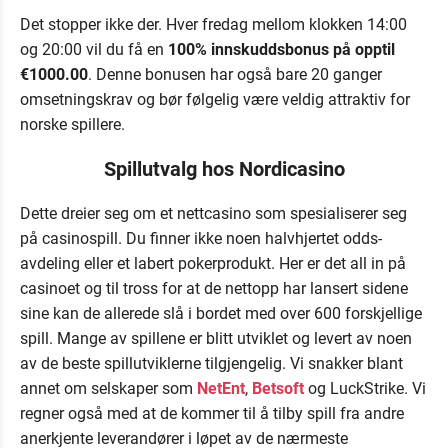
Det stopper ikke der. Hver fredag mellom klokken 14:00
og 20:00 vil du få en
100% innskuddsbonus på opptil
€1000.00
. Denne bonusen har også bare 20 ganger
omsetningskrav og bør følgelig være veldig attraktiv for
norske spillere.
Spillutvalg hos Nordicasino
Dette dreier seg om et nettcasino som spesialiserer seg
på casinospill. Du finner ikke noen halvhjertet odds-
avdeling eller et labert pokerprodukt. Her er det all in på
casinoet og til tross for at de nettopp har lansert sidene
sine kan de allerede slå i bordet med over 600 forskjellige
spill. Mange av spillene er blitt utviklet og levert av noen
av de beste spillutviklerne tilgjengelig. Vi snakker blant
annet om selskaper som
NetEnt
,
Betsoft
og LuckStrike. Vi
regner også med at de kommer til å tilby spill fra andre
anerkjente leverandører i løpet av de nærmeste