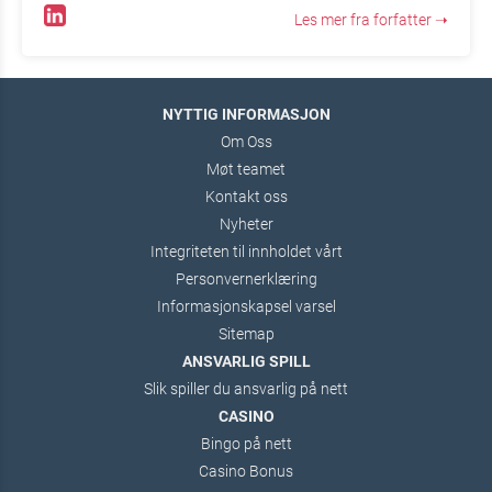
Les mer fra forfatter ➝
NYTTIG INFORMASJON
Om Oss
Møt teamet
Kontakt oss
Nyheter
Integriteten til innholdet vårt
Personvernerklæring
Informasjonskapsel varsel
Sitemap
ANSVARLIG SPILL
Slik spiller du ansvarlig på nett
CASINO
Bingo på nett
Casino Bonus