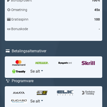
✔️
Bonusprosent
100%
💱
Omsetning
45x
🎰
Gratisspinn
100
📜
Bonuskode
-
Betalingsalternativer
Se alt
Programvare
Se alt