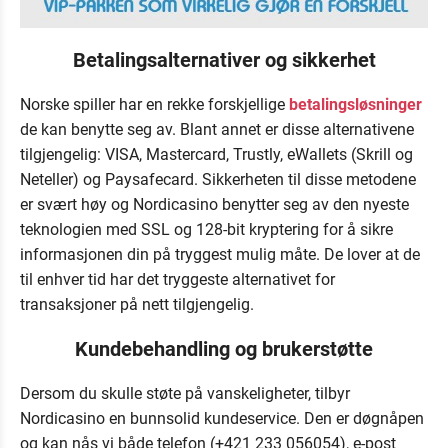
Betalingsalternativer og sikkerhet
Norske spiller har en rekke forskjellige
betalingsløsninger
de kan benytte seg av. Blant annet er disse alternativene
tilgjengelig: VISA, Mastercard, Trustly, eWallets (Skrill og
Neteller) og Paysafecard. Sikkerheten til disse metodene
er svært høy og Nordicasino benytter seg av den nyeste
teknologien med SSL og 128-bit kryptering for å sikre
informasjonen din på tryggest mulig måte. De lover at de
til enhver tid har det tryggeste alternativet for
transaksjoner på nett tilgjengelig.
Kundebehandling og brukerstøtte
Dersom du skulle støte på vanskeligheter, tilbyr
Nordicasino en bunnsolid kundeservice. Den er døgnåpen
og kan nås vi både telefon (+421 233 056054), e-post