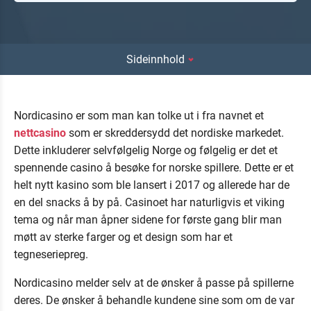
Sideinnhold
Nordicasino er som man kan tolke ut i fra navnet et
nettcasino
som er skreddersydd det nordiske markedet.
Dette inkluderer selvfølgelig Norge og følgelig er det et
spennende casino å besøke for norske spillere. Dette er et
helt nytt kasino som ble lansert i 2017 og allerede har de
en del snacks å by på. Casinoet har naturligvis et viking
tema og når man åpner sidene for første gang blir man
møtt av sterke farger og et design som har et
tegneseriepreg.
Nordicasino melder selv at de ønsker å passe på spillerne
deres. De ønsker å behandle kundene sine som om de var