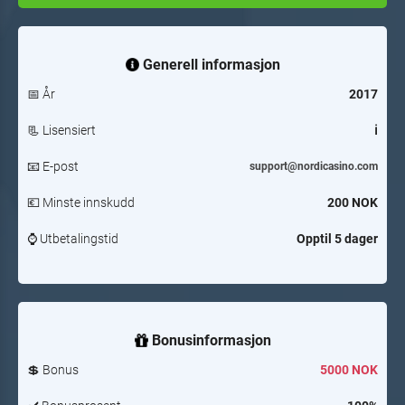
Generell informasjon
📅
År
2017
📃
Lisensiert
ℹ
📧
E-post
support@nordicasino.com
💶
Minste innskudd
200 NOK
⌚
Utbetalingstid
Opptil 5 dager
Bonusinformasjon
💲
Bonus
5000 NOK