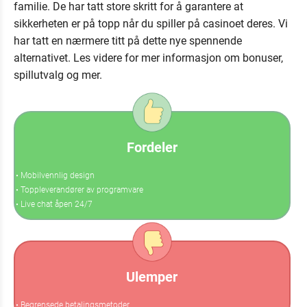
familie. De har tatt store skritt for å garantere at
sikkerheten er på topp når du spiller på casinoet deres. Vi
har tatt en nærmere titt på dette nye spennende
alternativet. Les videre for mer informasjon om bonuser,
spillutvalg og mer.
Fordeler
Mobilvennlig design
Toppleverandører av programvare
Live chat åpen 24/7
Ulemper
Begrensede betalingsmetoder