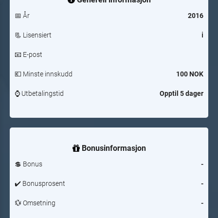
📅
År
2016
📃
Lisensiert
ℹ
📧
E-post
💶
Minste innskudd
100 NOK
⌚
Utbetalingstid
Opptil 5 dager
Bonusinformasjon
💲
Bonus
-
✔️
Bonusprosent
-
💱
Omsetning
-