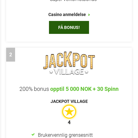
Casino anmeldelse
FÅ BONUS!
200% bonus
opptil 5 000 NOK + 30 Spinn
JACKPOT VILLAGE
4
Brukervennlig grensesnitt