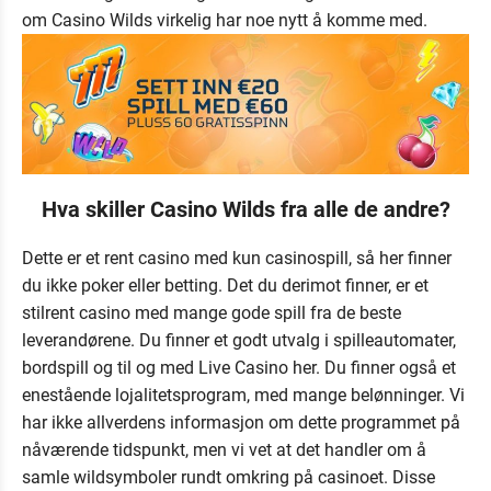
om Casino Wilds virkelig har noe nytt å komme med.
Hva skiller Casino Wilds fra alle de andre?
Dette er et rent casino med kun casinospill, så her finner
du ikke poker eller betting. Det du derimot finner, er et
stilrent casino med mange gode spill fra de beste
leverandørene. Du finner et godt utvalg i spilleautomater,
bordspill og til og med Live Casino her. Du finner også et
enestående lojalitetsprogram, med mange belønninger. Vi
har ikke allverdens informasjon om dette programmet på
nåværende tidspunkt, men vi vet at det handler om å
samle wildsymboler rundt omkring på casinoet. Disse