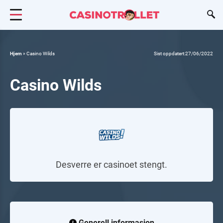
Hjem
»
Casino Wilds
Sist oppdatert:27/06/2022
Casino Wilds
Desverre er casinoet stengt.
Generell informasjon