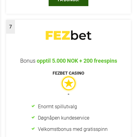
Bonus
opptil 5.000 NOK + 200 freespins
FEZBET CASINO
-
Enormt spillutvalg
Døgnåpen kundeservice
Velkomstbonus med gratisspinn