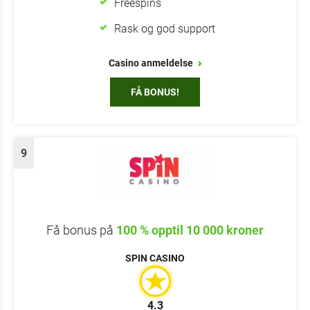
Freespins
Rask og god support
Casino anmeldelse
FÅ BONUS!
Få bonus på
100 % opptil 10 000 kroner
SPIN CASINO
4.3