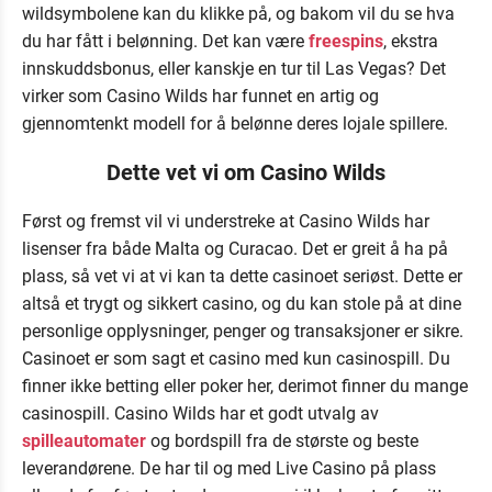
wildsymbolene kan du klikke på, og bakom vil du se hva
du har fått i belønning. Det kan være
freespins
, ekstra
innskuddsbonus, eller kanskje en tur til Las Vegas? Det
virker som Casino Wilds har funnet en artig og
gjennomtenkt modell for å belønne deres lojale spillere.
Dette vet vi om Casino Wilds
Først og fremst vil vi understreke at Casino Wilds har
lisenser fra både Malta og Curacao. Det er greit å ha på
plass, så vet vi at vi kan ta dette casinoet seriøst. Dette er
altså et trygt og sikkert casino, og du kan stole på at dine
personlige opplysninger, penger og transaksjoner er sikre.
Casinoet er som sagt et casino med kun casinospill. Du
finner ikke betting eller poker her, derimot finner du mange
casinospill. Casino Wilds har et godt utvalg av
spilleautomater
og bordspill fra de største og beste
leverandørene. De har til og med Live Casino på plass