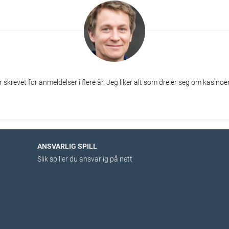
r skrevet for anmeldelser i flere år. Jeg liker alt som dreier seg om kasinoe
ANSVARLIG SPILL
Slik spiller du ansvarlig på nett