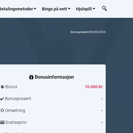
Betalingsmetoder
Bingo på nett
Hjulspill
Sist oppdatert:09/03/2023
Bonusinformasjon
💲
Bonus
10.000 Kr
✔️
Bonusprosent
-
💱
Omsetning
-
🎰
Gratisspinn
-