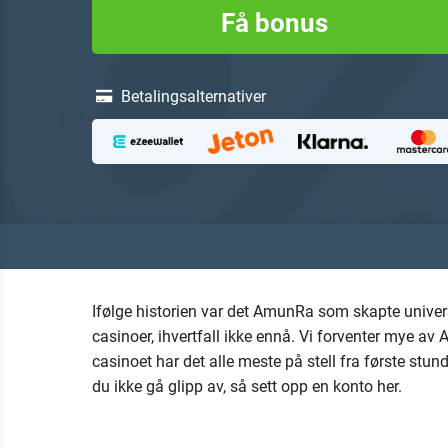
Få bonus
Betalingsalternativer
Ifølge historien var det AmunRa som skapte univer
casinoer, ihvertfall ikke ennå. Vi forventer mye av
casinoet har det alle meste på stell fra første stu
du ikke gå glipp av, så sett opp en konto her.