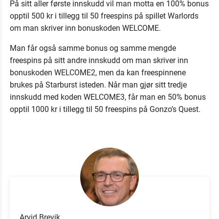
På sitt aller første innskudd vil man motta en 100% bonus
opptil 500 kr i tillegg til 50 freespins på spillet Warlords
om man skriver inn bonuskoden WELCOME.
Man får også samme bonus og samme mengde
freespins på sitt andre innskudd om man skriver inn
bonuskoden WELCOME2, men da kan freespinnene
brukes på Starburst isteden. Når man gjør sitt tredje
innskudd med koden WELCOME3, får man en 50% bonus
opptil 1000 kr i tillegg til 50 freespins på Gonzo’s Quest.
Arvid Brevik