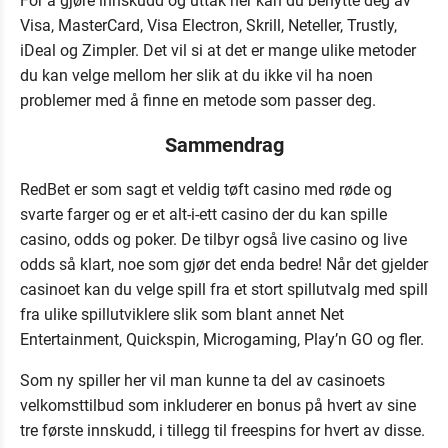
For å gjøre innskudd og uttak her kan du benytte deg av
Visa, MasterCard, Visa Electron, Skrill, Neteller, Trustly,
iDeal og Zimpler. Det vil si at det er mange ulike metoder
du kan velge mellom her slik at du ikke vil ha noen
problemer med å finne en metode som passer deg.
Sammendrag
RedBet er som sagt et veldig tøft casino med røde og
svarte farger og er et alt-i-ett casino der du kan spille
casino, odds og poker. De tilbyr også live casino og live
odds så klart, noe som gjør det enda bedre! Når det gjelder
casinoet kan du velge spill fra et stort spillutvalg med spill
fra ulike spillutviklere slik som blant annet Net
Entertainment, Quickspin, Microgaming, Play’n GO og fler.
Som ny spiller her vil man kunne ta del av casinoets
velkomsttilbud som inkluderer en bonus på hvert av sine
tre første innskudd, i tillegg til freespins for hvert av disse.