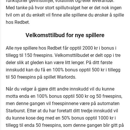
funksjoner gevinstlinjer, volatilitet og/eller leverandør.
Med tanke på hvor stort spillutvalget her er det nok ingen
tvil om at du enkelt vil finne alle spillene du ønsker å spille
hos Redbet.
Velkomsttilbud for nye spillere
Alle nye spillere hos Redbet får opptil 2000 kr i bonus i
tillegg til 150 freespins. Velkomsttilbudet er delt opp i tre
deler slik at gleden kan være litt lenger. På ditt første
innskudd kan du få en 100% bonus opptil 500 kr i tillegg
til 50 freespins på spillet Warlords.
Når du velger å gjøre ditt andre innskudd vil du kunne
motta enda en 100% bonus opptil 500 kr og 50 freespins,
men denne gangen vil freespinnene være på automaten
Starburst. Etter at du har foretatt ditt tredje innskudd vil
du kunne kose deg med en 50% bonus opptil 1000 kr i
tillegg til enda 50 freespins, som denne gangen blir gitt på