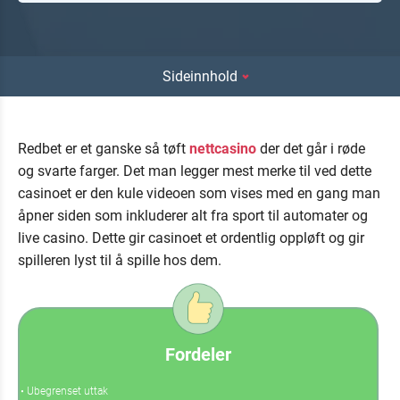
Sideinnhold
Redbet er et ganske så tøft
nettcasino
der det går i røde
og svarte farger. Det man legger mest merke til ved dette
casinoet er den kule videoen som vises med en gang man
åpner siden som inkluderer alt fra sport til automater og
live casino. Dette gir casinoet et ordentlig oppløft og gir
spilleren lyst til å spille hos dem.
Fordeler
Ubegrenset uttak