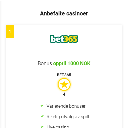
Anbefalte casinoer
Bonus
opptil 1000 NOK
BET365
4
Varierende bonuser
Rikelig utvalg av spill
Live casino