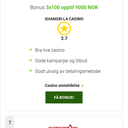
Bonus
3x100 opptil 9000 NOK
SHANGRI LA CASINO
3.7
Bra live casino
Gode kampanjer og tilbud
Godt utvalg av betalingsmetoder
Casino anmeldelse
FÅ BONUS!