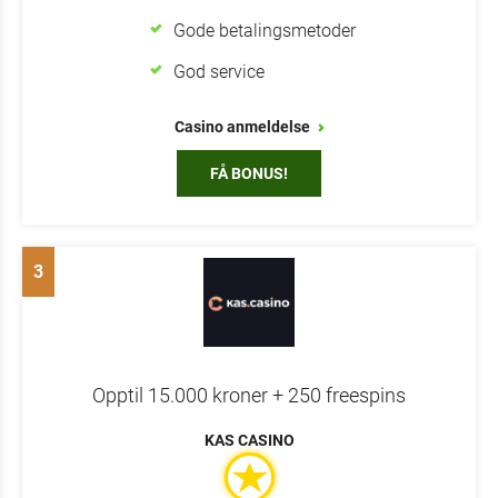
Gode betalingsmetoder
God service
Casino anmeldelse
FÅ BONUS!
Opptil 15.000 kroner + 250 freespins
KAS CASINO