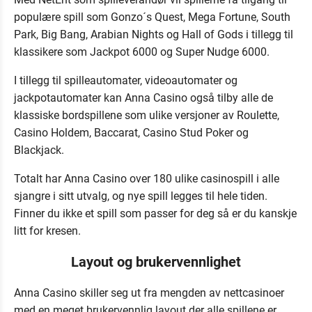
populære spill som Gonzo´s Quest, Mega Fortune, South
Park, Big Bang, Arabian Nights og Hall of Gods i tillegg til
klassikere som Jackpot 6000 og Super Nudge 6000.
I tillegg til spilleautomater, videoautomater og
jackpotautomater kan Anna Casino også tilby alle de
klassiske bordspillene som ulike versjoner av Roulette,
Casino Holdem, Baccarat, Casino Stud Poker og
Blackjack.
Totalt har Anna Casino over 180 ulike casinospill i alle
sjangre i sitt utvalg, og nye spill legges til hele tiden.
Finner du ikke et spill som passer for deg så er du kanskje
litt for kresen.
Layout og brukervennlighet
Anna Casino skiller seg ut fra mengden av nettcasinoer
med en meget brukervennlig layout der alle spillene er