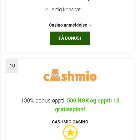
Artig konsept
Casino anmeldelse
FÅ BONUS!
100% bonus opptil
500 NOK og opptil 10
gratisspinn!
CASHMIO CASINO