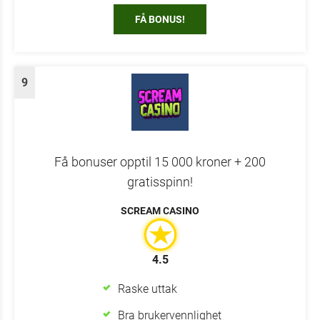
FÅ BONUS!
Få bonuser opptil 15 000 kroner + 200
gratisspinn!
SCREAM CASINO
4.5
Raske uttak
Bra brukervennlighet