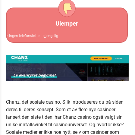
Ulemper
Ingen telefonstøtte tilgjengelig
Chanz, det sosiale casino. Slik introduseres du på siden
deres til deres konsept. Som et av flere nye casinoer
lansert den siste tiden, har Chanz casino også valgt sin
unike innfallsvinkel til casinouniverset. Og hvorfor ikke?
Sosiale medier er ikke noe nytt, selv om casinoer som