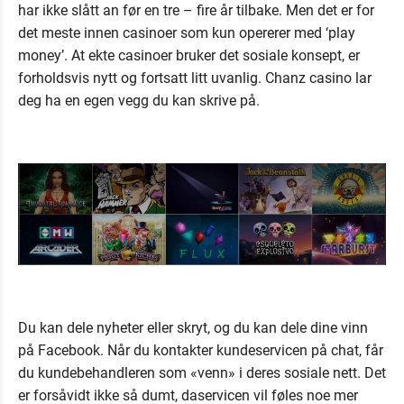
har ikke slått an før en tre – fire år tilbake. Men det er for
det meste innen casinoer som kun opererer med ‘play
money’. At ekte casinoer bruker det sosiale konsept, er
forholdsvis nytt og fortsatt litt uvanlig. Chanz casino lar
deg ha en egen vegg du kan skrive på.
Du kan dele nyheter eller skryt, og du kan dele dine vinn
på Facebook. Når du kontakter kundeservicen på chat, får
du kundebehandleren som «venn» i deres sosiale nett. Det
er forsåvidt ikke så dumt, daservicen vil føles noe mer