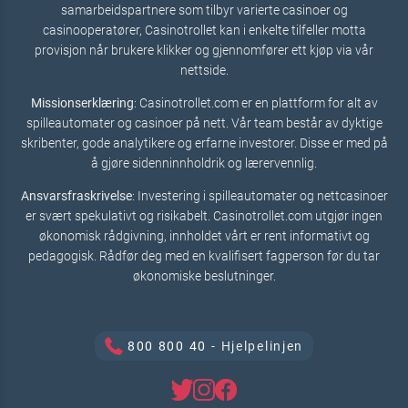
samarbeidspartnere som tilbyr varierte casinoer og
casinooperatører, Casinotrollet kan i enkelte tilfeller motta
provisjon når brukere klikker og gjennomfører ett kjøp via vår
nettside.
Missionserklæring
: Casinotrollet.com er en plattform for alt av
spilleautomater og casinoer på nett. Vår team består av dyktige
skribenter, gode analytikere og erfarne investorer. Disse er med på
å gjøre sidenninnholdrik og lærervennlig.
Ansvarsfraskrivelse
: Investering i spilleautomater og nettcasinoer
er svært spekulativt og risikabelt. Casinotrollet.com utgjør ingen
økonomisk rådgivning, innholdet vårt er rent informativt og
pedagogisk. Rådfør deg med en kvalifisert fagperson før du tar
økonomiske beslutninger.
800 800 40
-
Hjelpelinjen