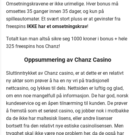
Omsetningskravene er ikke urimelige. Hver bonus må
omsettes 35 ganger innen 35 dager, og kun på
spilleautomater. Et svært stort pluss er at gevinster fra
freespins
IKKE har et omsetningskrav
!
Totalt kan man altså sikre seg 1000 kroner i bonus + hele
325 freespins hos Chanz!
Oppsummering av Chanz Casino
Sluttinntrykket av Chanz casino, er at dette er en relativt
ny aktør som prøver å ha en ny vri på tradisjonell
nettcasino, og lykkes til dels. Nettsiden er luftig og glad,
om enn noe mangelfull på informasjon. De har god, norsk
kundeservice og en åpen tilnærming til kunden. De prøver
å fremstå som et seriøst casino, og jobber nok i motbakke
da de ikke har maltesisk lisens, eller andre lisenser
bortsett fra den relativt nye estiske casinolisensen. Men
trygghet skal ikke være noe problem her, da de også har