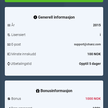
Generell informasjon
📅
År
2015
📃
Lisensiert
ℹ
📧
E-post
support@chanz.com
💶
Minste innskudd
100 NOK
⌚
Utbetalingstid
Opptil 5 dager
Bonusinformasjon
💲
Bonus
1000 NOK