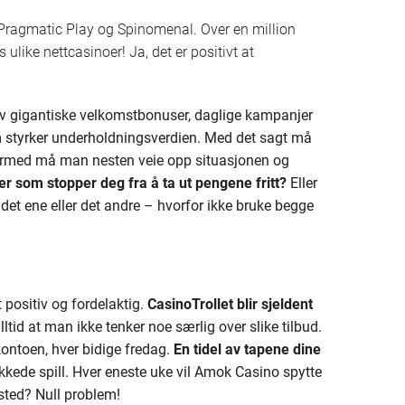
 Pragmatic Play og Spinomenal. Over en million
 ulike nettcasinoer! Ja, det er positivt at
 av gigantiske velkomstbonuser, daglige kampanjer
om styrker underholdningsverdien. Med det sagt må
ermed må man nesten veie opp situasjonen og
r som stopper deg fra å ta ut pengene fritt?
Eller
n det ene eller det andre – hvorfor ikke bruke begge
 positiv og fordelaktig.
CasinoTrollet blir sjeldent
lltid at man ikke tenker noe særlig over slike tilbud.
ontoen, hver bidige fredag.
En tidel av tapene dine
kkede spill. Hver eneste uke vil Amok Casino spytte
 sted? Null problem!