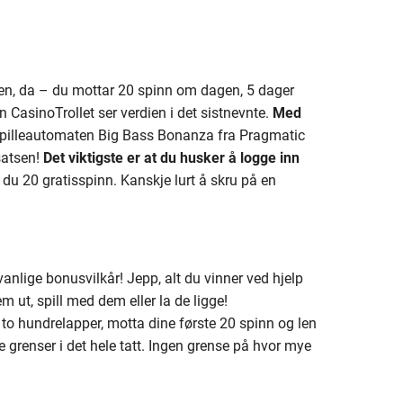
kken, da – du mottar 20 spinn om dagen, 5 dager
n CasinoTrollet ser verdien i det sistnevnte.
Med
 spilleautomaten Big Bass Bonanza fra Pragmatic
nsatsen!
Det viktigste er at du husker å logge inn
u 20 gratisspinn. Kanskje lurt å skru på en
anlige bonusvilkår! Jepp, alt du vinner ved hjelp
m ut, spill med dem eller la de ligge!
n to hundrelapper, motta dine første 20 spinn og len
grenser i det hele tatt. Ingen grense på hvor mye