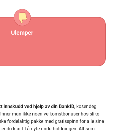
Ulemper
kt innskudd ved hjelp av din BankID
, koser deg
 finner man ikke noen velkomstbonuser hos slike
ke fordelaktig pakke med gratisspinn for alle sine
 er du klar til å nyte underholdningen. Alt som