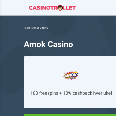
Hjem
»
Amok Casino
Amok Casino
100 freespins + 10% cashback hver uke!