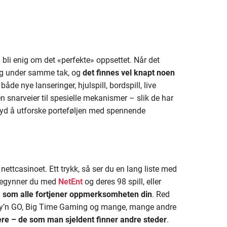
 bli enig om det «perfekte» oppsettet. Når det
elig under samme tak, og
det finnes vel knapt noen
åde nye lanseringer, hjulspill, bordspill, live
 snarveier til spesielle mekanismer – slik de har
 fryd å utforske porteføljen med spennende
nettcasinoet. Ett trykk, så ser du en lang liste med
– begynner du med
NetEnt
og deres 98 spill, eller
re, som alle fortjener oppmerksomheten din
. Red
 Play’n GO, Big Time Gaming og mange, mange andre
lere – de som man sjeldent finner andre steder
.