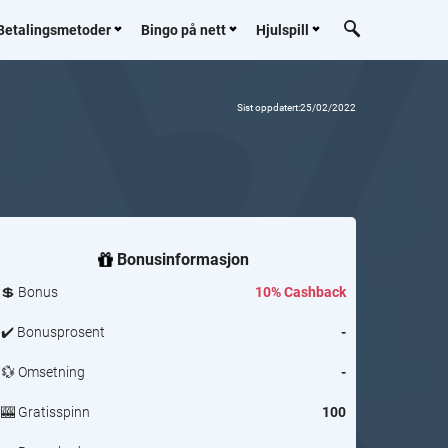
Betalingsmetoder
Bingo på nett
Hjulspill
Sist oppdatert:25/02/2022
Bonusinformasjon
💲
Bonus
10% Cashback
✔️
Bonusprosent
-
💱
Omsetning
-
🎰
Gratisspinn
100