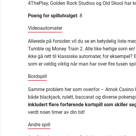
4ThePlay, Golden Rock Studios og Old Skool har kun 
Poeng for spillutvalget
: 8
Videoautomater
Allerede på forsiden vil du se en betydelig liste
Tumble og Money Train 2. Alle like herlige som en
ikke gå rett til klassiske automater, for eksempel?
som er veldig viktig når man har over fire tusen spi
Bordspill
Samme problem her som ovenfor – Amok Casino har i
både blackjack, rulett, baccarat og diverse pokers
inkludert flere forførende kortspill som skiller s
verdt noen timer av din tid!
Andre spill