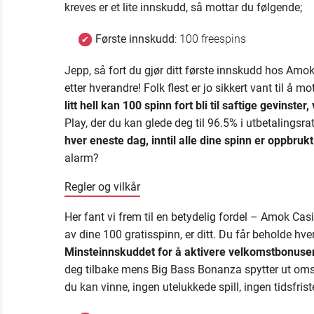
kreves er et lite innskudd, så mottar du følgende;
Første innskudd
: 100 freespins
Jepp, så fort du gjør ditt første innskudd hos Amo
etter hverandre! Folk flest er jo sikkert vant til 
litt hell kan 100 spinn fort bli til saftige gevinster,
Play, der du kan glede deg til 96.5% i utbetalingsra
hver eneste dag, inntil alle dine spinn er oppbrukt
alarm?
Regler og vilkår
Her fant vi frem til en betydelig fordel – Amok Cas
av dine 100 gratisspinn, er ditt. Du får beholde hve
Minsteinnskuddet for å aktivere velkomstbonusen
deg tilbake mens Big Bass Bonanza spytter ut omset
du kan vinne, ingen utelukkede spill, ingen tidsfrist