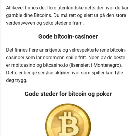
Allikevel finnes det flere utenlandske nettsider hvor du kan
gamble dine Bitcoins. Du må rett og slett ut på den store
verdensveven og søke stedene fram.
Gode bitcoin-casinoer
Det finnes flere anerkjente og velrespekterte rene bitcoin-
casinoer som lar nordmenn spille fritt. Noen av de beste
er mbitcasino og bitcasino.io (lisensiert i Montenegro).
Dette er begge seriøse aktører hvor som spiller kan føle
deg trygg.
Gode steder for bitcoin og poker