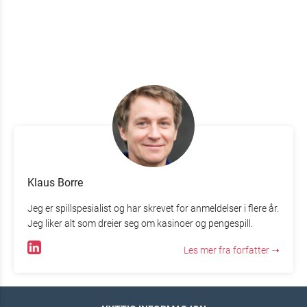
Klaus Borre
Jeg er spillspesialist og har skrevet for anmeldelser i flere år.
Jeg liker alt som dreier seg om kasinoer og pengespill.
Les mer fra forfatter ➝