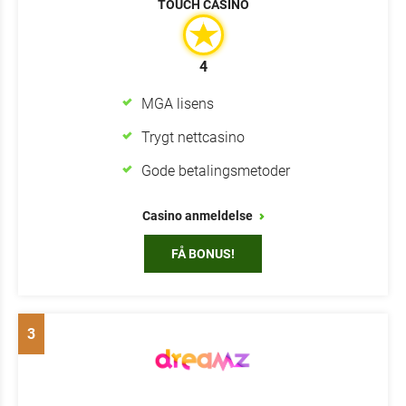
TOUCH CASINO
4
MGA lisens
Trygt nettcasino
Gode betalingsmetoder
Casino anmeldelse
FÅ BONUS!