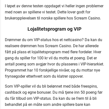
I løpet av denne testen oppdaget vi heller ingen problemer
med noen av spillene vi testet. Dette lover godt for
brukeropplevelsen til norske spillere hos Scream Casino.
Lojalitetsprogram og VIP
Drømmer du om VIP-status hos et nettcasino? Da kan du
realisere drømmen hos Scream Casino. De har allerede
fått på plass et lojalitetsprogram med flere fordeler. Hver
gang du spiller for 100 kr vil du motta et poeng. Det er
antall poeng som avgjør hvor du plasseres i VIP-hierarkiet.
Programmet har 10 forskjellige nivåer, og du mottar nye
frynsegoder etterhvert som du klatrer oppover.
Som VIP-spiller vil du bli belønnet med både freespins,
cashback og egne bonuser. Du må tjene inn 50 poeng før
du får tilbud om VIP-status. Da kan du se frem til å bli
behandlet på en måte som andre spillere bare kan