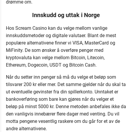
drømme om.
Innskudd og uttak i Norge
Hos Scream Casino kan du velge mellom vanlige
innskuddsmetoder og digitale valutaer. Blant de mest
populære alternativene finner vi VISA, MasterCard og
MiFinity. De som ønsker å overføre penger med
kryptovaluta kan velge mellom Bitcoin, Litecoin,
Ethereum, Dogecoin, USDT og Bitcoin Cash.
Når du setter inn penger så må du velge et beløp som
tilsvarer 200 kr eller mer. Det samme gjelder når du skal ta
ut eventuelle gevinster fra din spillerkonto. Unntaket er
bankoverføring som bare kan gjøres når du velger et
beløp på minst 5000 kr. Denne metoden anbefales ikke da
den vanligvis innebærer flere dager med venting. Du vil
motta pengene vesentlig raskere om du går for et av de
andre alternativene.