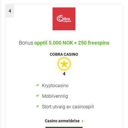
Bonus
opptil 5.000 NOK + 250 freespins
COBRA CASINO
4
Kryptocasino
Mobilvennlig
Stort utvalg av casinospill
Casino anmeldelse