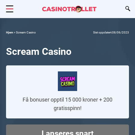
Hjem
»
Scream Casino
Sist oppdatert:08/06/2023
Scream Casino
Få bonuser opptil 15 000 kroner + 200
gratisspinn!
Lanseres snart