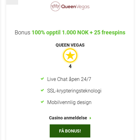
Bonus
100% opptil 1.000 NOK + 25 freespins
QUEEN VEGAS
4
Live Chat åpen 24/7
SSL-krypteringsteknologi
Mobilvennlig design
Casino anmeldelse
FÅ BONUS!