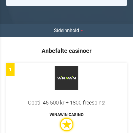
Sideinnhold
Anbefalte casinoer
Opptil 45 500 kr + 1800 freespins!
WINAWIN CASINO