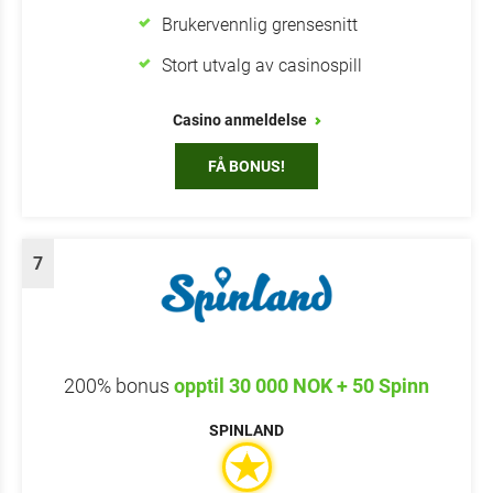
Brukervennlig grensesnitt
Stort utvalg av casinospill
Casino anmeldelse
FÅ BONUS!
200% bonus
opptil 30 000 NOK + 50 Spinn
SPINLAND