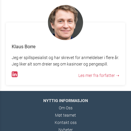
Klaus Borre
Jeg er spillspesialist og har skrevet for anmeldelser i flere år.
Jeg liker alt som dreier seg om kasinoer og pengespill.
Les mer fra forfatter ➝
NYTTIG INFORMASJON
Om Oss
Møt teamet
Kontakt oss
Nyheter