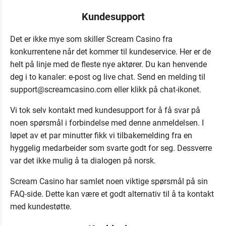
Kundesupport
Det er ikke mye som skiller Scream Casino fra
konkurrentene når det kommer til kundeservice. Her er de
helt på linje med de fleste nye aktører. Du kan henvende
deg i to kanaler: e-post og live chat. Send en melding til
support@screamcasino.com
eller klikk på chat-ikonet.
Vi tok selv kontakt med kundesupport for å få svar på
noen spørsmål i forbindelse med denne anmeldelsen. I
løpet av et par minutter fikk vi tilbakemelding fra en
hyggelig medarbeider som svarte godt for seg. Dessverre
var det ikke mulig å ta dialogen på norsk.
Scream Casino har samlet noen viktige spørsmål på sin
FAQ-side. Dette kan være et godt alternativ til å ta kontakt
med kundestøtte.