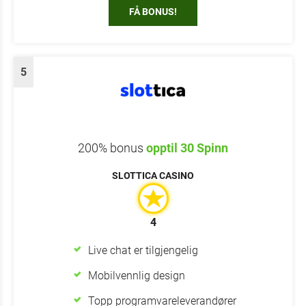
FÅ BONUS!
200% bonus
opptil 30 Spinn
SLOTTICA CASINO
4
Live chat er tilgjengelig
Mobilvennlig design
Topp programvareleverandører