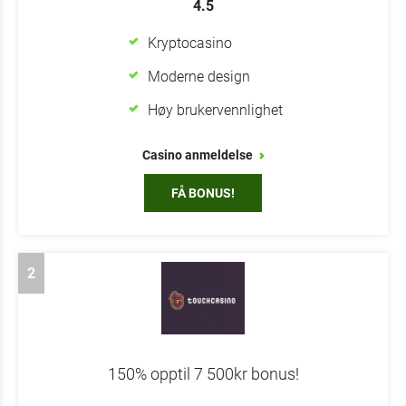
4.5
Kryptocasino
Moderne design
Høy brukervennlighet
Casino anmeldelse
FÅ BONUS!
150% opptil 7 500kr bonus!