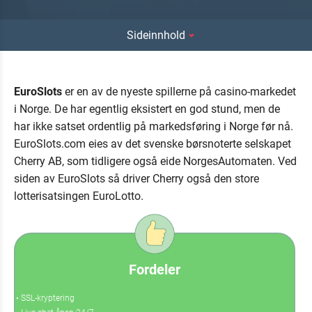
Sideinnhold
EuroSlots
er en av de nyeste spillerne på casino-markedet
i Norge. De har egentlig eksistert en god stund, men de
har ikke satset ordentlig på markedsføring i Norge før nå.
EuroSlots.com eies av det svenske børsnoterte selskapet
Cherry AB, som tidligere også eide NorgesAutomaten. Ved
siden av EuroSlots så driver Cherry også den store
lotterisatsingen EuroLotto.
Fordeler
SSL-kryptering