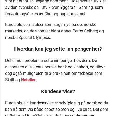
stor hit blant spilleglade nordmenn. Jokerizer er utviklet
av den svenske spillutvikleren Yggdrasil Gaming, som
forøvrig også eies av Cherrygroup-konsernet.
Euroslots.com satser som sagt mye på det norske
markedet, og de sponser blant annet Petter Solberg og
norske Special Olympics.
Hvordan kan jeg sette inn penger her?
Det er null problem å sette inn penger hos dem. De
akspeterer alle kjente norske bank og visakort, og tilbyr
deg også muligheten til å bruke nettlommebøker som
Skrill og
Neteller
.
Kundeservice?
Euroslots sin kundeservice er selvfølgelig på norsk og du
kan nå dem via både epost, telefon og live-chat. Det som
er flott med EuroSlots er at de tilbyr en
døgnåpen