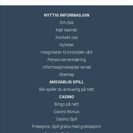
NYTTIG INFORMASJON
Om Oss
Møt teamet
Kontakt oss
Nyheter
Integriteten til innholdet vårt
Personvernerklæring
Informasjonskapsel varsel
Sitemap
ANSVARLIG SPILL
Slik spiller du ansvarlig på nett
CASINO
Bingo på nett
Casino Bonus
Casino Spill
Freespins: Spill gratis med gratisspinn