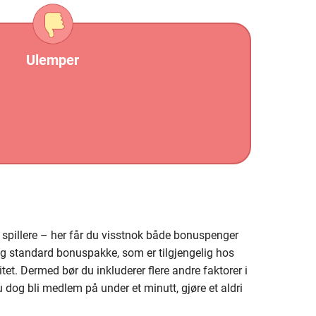
Ulemper
 spillere – her får du visstnok både bonuspenger
lig standard bonuspakke, som er tilgjengelig hos
tet. Dermed bør du inkluderer flere andre faktorer i
u dog bli medlem på under et minutt, gjøre et aldri