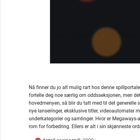
Nå finner du jo alt mulig rart hos denne spillportal
fortelle deg noe særlig om oddsseksjonen, men det k
hovedmenyen, så blir du tatt med til det generelle 
nye lanseringer, eksklusive titler, videoautomater 
underkategorier og samlinger. Hvor er Megaways-au
rom for forbedring. Ellers er alt i sin skjønneste o