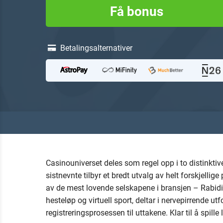
Få bonus
Betalingsalternativer
Casinouniverset deles som regel opp i to distinktiv
sistnevnte tilbyr et bredt utvalg av helt forskjellig
av de mest lovende selskapene i bransjen – Rabidi N.
hesteløp og virtuell sport, deltar i nervepirrende u
registreringsprosessen til uttakene. Klar til å spille l