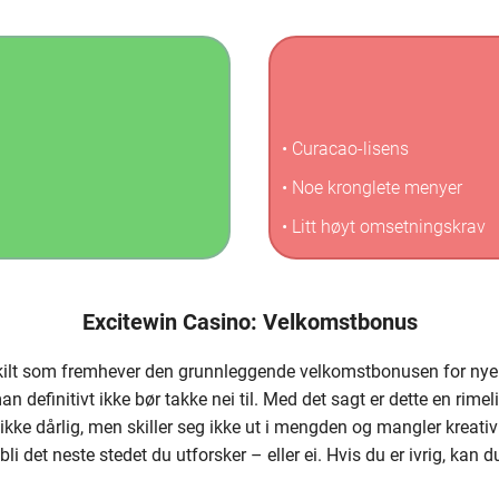
Curacao-lisens
Noe kronglete menyer
Litt høyt omsetningskrav
Excitewin Casino: Velkomstbonus
meskilt som fremhever den grunnleggende velkomstbonusen for nye
definitivt ikke bør takke nei til. Med det sagt er dette en rime
kke dårlig, men skiller seg ikke ut i mengden og mangler kreativi
 det neste stedet du utforsker – eller ei. Hvis du er ivrig, kan d