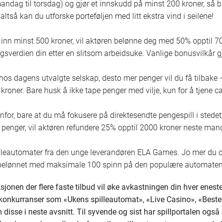
mandag til torsdag) og gjør et innskudd på minst 200 kroner, så 
 altså kan du utforske porteføljen med litt ekstra vind i seilene!
r inn minst 500 kroner, vil aktøren belønne deg med 50% opptil 7
ngsverdien din etter en slitsom arbeidsuke. Vanlige bonusvilkår gj
hos dagens utvalgte selskap, desto mer penger vil du få tilbake
kroner. Bare husk å ikke tape penger med vilje, kun for å tjene 
, bare at du må fokusere på direktesendte pengespill i stedet. 
t penger, vil aktøren refundere 25% opptil 2000 kroner neste man
lleautomater fra den unge leverandøren ELA Games. Jo mer du oms
 bli belønnet med maksimale 100 spinn på den populære automate
jonen der flere faste tilbud vil øke avkastningen din hver enes
e konkurranser som «Ukens spilleautomat», «Live Casino», «Beste 
disse i neste avsnitt. Til syvende og sist har spillportalen ogs