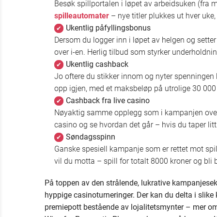
Besøk spillportalen i løpet av arbeidsuken (fra 
spilleautomater
– nye titler plukkes ut hver uke,
Ukentlig påfyllingsbonus
Dersom du logger inn i løpet av helgen og sette
over i-en. Herlig tilbud som styrker underholdni
Ukentlig cashback
Jo oftere du stikker innom og nyter spenningen 
opp igjen, med et maksbeløp på utrolige 30 000 
Cashback fra live casino
Nøyaktig samme opplegg som i kampanjen ovenfor
casino og se hvordan det går – hvis du taper lit
Søndagsspinn
Ganske spesiell kampanje som er rettet mot spi
vil du motta – spill for totalt 8000 kroner og
På toppen av den strålende, lukrative kampanjeseks
hyppige casinoturneringer. Der kan du delta i slik
premiepott bestående av lojalitetsmynter – mer om 