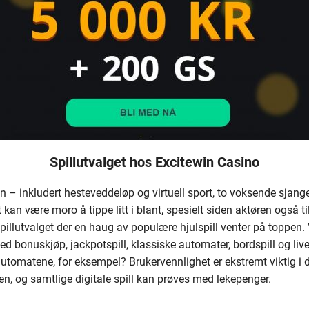
Spillutvalget hos Excitewin Casino
en – inkludert hesteveddeløp og virtuell sport, to voksende sjanger
an være moro å tippe litt i blant, spesielt siden aktøren også t
spillutvalget der en haug av populære hjulspill venter på toppen.
med bonuskjøp, jackpotspill, klassiske automater, bordspill og li
tomatene, for eksempel? Brukervennlighet er ekstremt viktig i 
rden, og samtlige digitale spill kan prøves med lekepenger.