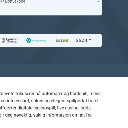
📜
Bonuskode
-
Se alt
ørstnevnte fokuserer på automater og bordspill, mens
en interessant, stilren og elegant spillportal fra et
orsker digitale casinospill, live casino, odds,
 gir deg nøyaktig, saklig informasjon om alt fra