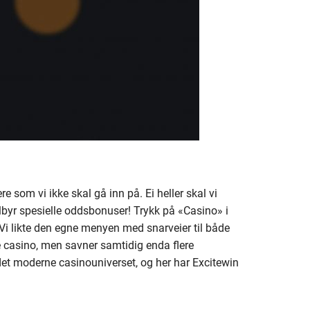
e som vi ikke skal gå inn på. Ei heller skal vi
ilbyr spesielle oddsbonuser! Trykk på «Casino» i
 Vi likte den egne menyen med snarveier til både
ve casino, men savner samtidig enda flere
det moderne casinouniverset, og her har Excitewin