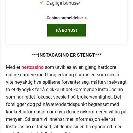
Daglige bonuser
Casino anmeldelse
FÅ BONUS!
***INSTACASINO ER STENGT***
Med et
nettcasino
som utvikles av en gjeng hardcore
online gamere med lang erfaring i bransjen som sies å
vite nøyaktig hva spillerne forventer seg, måtte vi selvsagt
ta et dypdykk for å sjekke ut det kommende InstaCasino
som har rettet fokuset spesielt på brukervennlighet. Det
foreligger dog på nåværende tidspunkt begrenset med
konkret informasjon om hva denne nykommeren vil ha på
menyen. Så snart vi innehar mer informasjon eller at
InstaCasino er lansert, vil denne siden bli oppdatert med