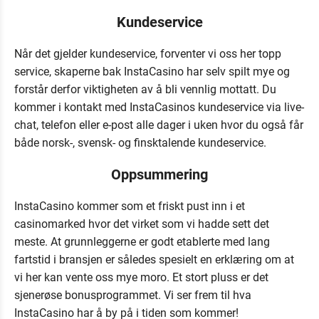
Kundeservice
Når det gjelder kundeservice, forventer vi oss her topp
service, skaperne bak InstaCasino har selv spilt mye og
forstår derfor viktigheten av å bli vennlig mottatt. Du
kommer i kontakt med InstaCasinos kundeservice via live-
chat, telefon eller e-post alle dager i uken hvor du også får
både norsk-, svensk- og finsktalende kundeservice.
Oppsummering
InstaCasino kommer som et friskt pust inn i et
casinomarked hvor det virket som vi hadde sett det
meste. At grunnleggerne er godt etablerte med lang
fartstid i bransjen er således spesielt en erklæring om at
vi her kan vente oss mye moro. Et stort pluss er det
sjenerøse bonusprogrammet. Vi ser frem til hva
InstaCasino har å by på i tiden som kommer!