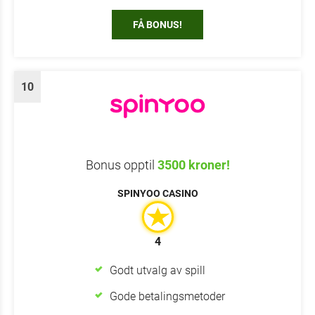
FÅ BONUS!
Bonus opptil
3500 kroner!
SPINYOO CASINO
4
Godt utvalg av spill
Gode betalingsmetoder