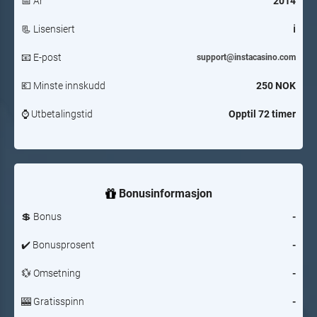
📅
År
2014
📃
Lisensiert
ℹ
📧
E-post
support@instacasino.com
💶
Minste innskudd
250 NOK
⌚
Utbetalingstid
Opptil 72 timer
Bonusinformasjon
💲
Bonus
-
✔️
Bonusprosent
-
💱
Omsetning
-
🎰
Gratisspinn
-