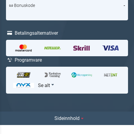
📜
Bonuskode
-
Betalingsalternativer
Programvare
Se alt
Sideinnhold