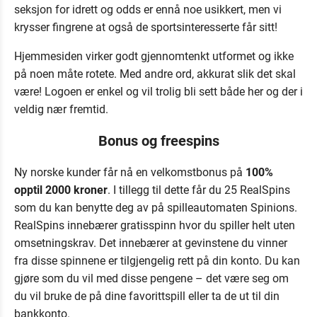
seksjon for idrett og odds er ennå noe usikkert, men vi
krysser fingrene at også de sportsinteresserte får sitt!
Hjemmesiden virker godt gjennomtenkt utformet og ikke
på noen måte rotete. Med andre ord, akkurat slik det skal
være! Logoen er enkel og vil trolig bli sett både her og der i
veldig nær fremtid.
Bonus og freespins
Ny norske kunder får nå en velkomstbonus på
100%
opptil 2000 kroner
. I tillegg til dette får du 25 RealSpins
som du kan benytte deg av på spilleautomaten Spinions.
RealSpins innebærer gratisspinn hvor du spiller helt uten
omsetningskrav. Det innebærer at gevinstene du vinner
fra disse spinnene er tilgjengelig rett på din konto. Du kan
gjøre som du vil med disse pengene – det være seg om
du vil bruke de på dine favorittspill eller ta de ut til din
bankkonto.