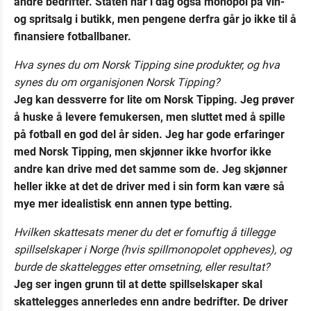
andre bedrifter. Staten har i dag også monopol på vin-
og spritsalg i butikk, men pengene derfra går jo ikke til å
finansiere fotballbaner.
Hva synes du om Norsk Tipping sine produkter, og hva
synes du om organisjonen Norsk Tipping?
Jeg kan dessverre for lite om Norsk Tipping. Jeg prøver
å huske å levere femukersen, men sluttet med å spille
på fotball en god del år siden. Jeg har gode erfaringer
med Norsk Tipping, men skjønner ikke hvorfor ikke
andre kan drive med det samme som de. Jeg skjønner
heller ikke at det de driver med i sin form kan være så
mye mer idealistisk enn annen type betting.
Hvilken skattesats mener du det er fornuftig å tillegge
spillselskaper i Norge (hvis spillmonopolet oppheves), og
burde de skattelegges etter omsetning, eller resultat?
Jeg ser ingen grunn til at dette spillselskaper skal
skattelegges annerledes enn andre bedrifter. De driver