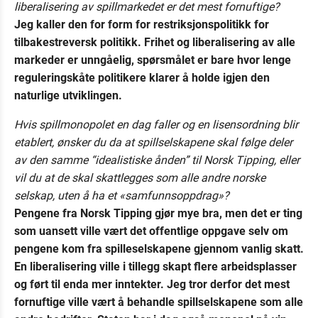
liberalisering av spillmarkedet er det mest fornuftige?
Jeg kaller den for form for restriksjonspolitikk for
tilbakestreversk politikk. Frihet og liberalisering av alle
markeder er unngåelig, spørsmålet er bare hvor lenge
reguleringskåte politikere klarer å holde igjen den
naturlige utviklingen.
Hvis spillmonopolet en dag faller og en lisensordning blir
etablert, ønsker du da at spillselskapene skal følge deler
av den samme “idealistiske ånden” til Norsk Tipping, eller
vil du at de skal skattlegges som alle andre norske
selskap, uten å ha et «samfunnsoppdrag»?
Pengene fra Norsk Tipping gjør mye bra, men det er ting
som uansett ville vært det offentlige oppgave selv om
pengene kom fra spilleselskapene gjennom vanlig skatt.
En liberalisering ville i tillegg skapt flere arbeidsplasser
og ført til enda mer inntekter. Jeg tror derfor det mest
fornuftige ville vært å behandle spillselskapene som alle