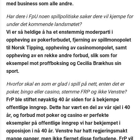
med business som alle andre.
Har dere i FpU noen spillpolitiske saker dere vil kjempe for
under det kommende landsmøtet?
Vi er så heldige å ha et enstemmig moderparti i
oppheving av pokerforbudet, fjerning av spillmonopolet
til Norsk Tipping, oppheving av casinomonpolet, samt
oppheving av en rekke andre forbud, slik som for
eksempel mot proffboksing og Cecilia Brækhus sin
sport.
Hvorfor skal en som er glad i spill på nett, enten det er
poker, bingo eller casino, stemme FRP og ikke Venstre?
FrP ble stiftet nøyaktig 40 år siden for å bekjempe
offentlige inngrep. Dette har vært en del av vår sjel i 40
år, og forbud mot poker og casino er perfekte
eksempler på offentlige inngrep vi har bekjempet i
opposisjon i nå 40 år. Venstre har hatt regjeringsmakt
mange ganger, men ikke fjernet disse forbudene. FrP vil