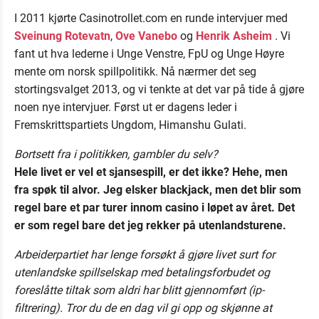
I 2011 kjørte Casinotrollet.com en runde intervjuer med
Sveinung Rotevatn
,
Ove Vanebo
og
Henrik Asheim
. Vi
fant ut hva lederne i Unge Venstre, FpU og Unge Høyre
mente om norsk spillpolitikk. Nå nærmer det seg
stortingsvalget 2013, og vi tenkte at det var på tide å gjøre
noen nye intervjuer. Først ut er dagens leder i
Fremskrittspartiets Ungdom, Himanshu Gulati.
Bortsett fra i politikken, gambler du selv?
Hele livet er vel et sjansespill, er det ikke? Hehe, men
fra spøk til alvor. Jeg elsker blackjack, men det blir som
regel bare et par turer innom casino i løpet av året. Det
er som regel bare det jeg rekker på utenlandsturene.
Arbeiderpartiet har lenge forsøkt å gjøre livet surt for
utenlandske spillselskap med betalingsforbudet og
foreslåtte tiltak som aldri har blitt gjennomført (ip-
filtrering). Tror du de en dag vil gi opp og skjønne at