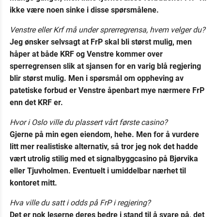
ikke være noen sinke i disse spørsmålene.
Venstre eller Krf må under sprerregrensa, hvem velger du?
Jeg ønsker selvsagt at FrP skal bli størst mulig, men
håper at både KRF og Venstre kommer over
sperregrensen slik at sjansen for en varig blå regjering
blir størst mulig. Men i spørsmål om oppheving av
patetiske forbud er Venstre åpenbart mye nærmere FrP
enn det KRF er.
Hvor i Oslo ville du plassert vårt første casino?
Gjerne på min egen eiendom, hehe. Men for å vurdere
litt mer realistiske alternativ, så tror jeg nok det hadde
vært utrolig stilig med et signalbyggcasino på Bjørvika
eller Tjuvholmen. Eventuelt i umiddelbar nærhet til
kontoret mitt.
Hva ville du satt i odds på FrP i regjering?
Det er nok leserne deres bedre i stand til å svare på, det