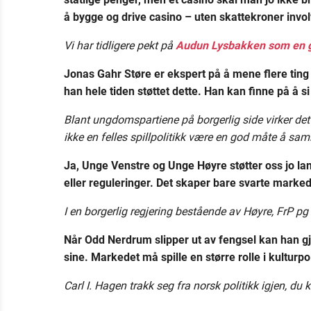
å bygge og drive casino – uten skattekroner invol
Vi har tidligere pekt på
Audun Lysbakken som en g
Jonas Gahr Støre er ekspert på å mene flere ting p
han hele tiden støttet dette. Han kan finne på å si
Blant ungdomspartiene på borgerlig side virker det
ikke en felles spillpolitikk være en god måte å s
Ja, Unge Venstre og Unge Høyre støtter oss jo la
eller reguleringer. Det skaper bare svarte markede
I en borgerlig regjering bestående av Høyre, FrP pg
Når Odd Nerdrum slipper ut av fengsel kan han gjern
sine. Markedet må spille en større rolle i kulturpo
Carl I. Hagen trakk seg fra norsk politikk igjen, du