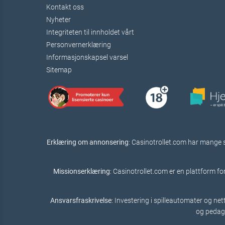
Kontakt oss
Nyheter
Integriteten til innholdet vårt
Personvernerklæring
Informasjonskapsel varsel
Sitemap
Erklæring om annonsering
: Casinotrollet.com har mange s
Missionserklæring
: Casinotrollet.com er en plattform fo
Ansvarsfraskrivelse
: Investering i spilleautomater og ne
og pedago