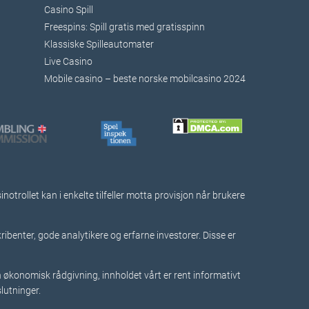
Casino Spill
Freespins: Spill gratis med gratisspinn
Klassiske Spilleautomater
Live Casino
Mobile casino – beste norske mobilcasino 2024
trollet kan i enkelte tilfeller motta provisjon når brukere
ribenter, gode analytikere og erfarne investorer. Disse er
en økonomisk rådgivning, innholdet vårt er rent informativt
lutninger.