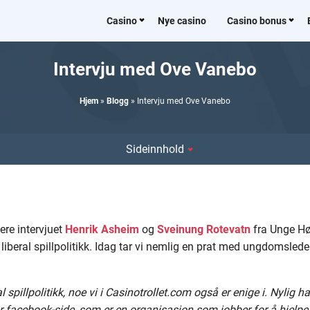
Casino
Nye casino
Casino bonus
Intervju med Ove Vanebo
Hjem
»
Blogg
»
Intervju med Ove Vanebo
Sideinnhold
ere intervjuet
Henrik Asheim
og
Sveinung Rotevatn
fra Unge Høy
liberal spillpolitikk. Idag tar vi nemlig en prat med ungdomsledere
al spillpolitikk, noe vi i Casinotrollet.com også er enige i. Nylig
 facebook-side, som er en organisasjon som jobber for å hjelpe f