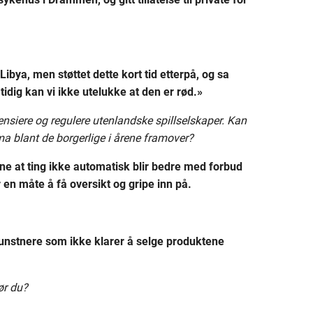
ibya, men støttet dette kort tid etterpå, og sa
tidig kan vi ikke utelukke at den er rød.»
ensiere og regulere utenlandske spillselskaper. Kan
a blant de borgerlige i årene framover?
ne at ting ikke automatisk blir bedre med forbud
 en måte å få oversikt og gripe inn på.
il kunstnere som ikke klarer å selge produktene
ør du?