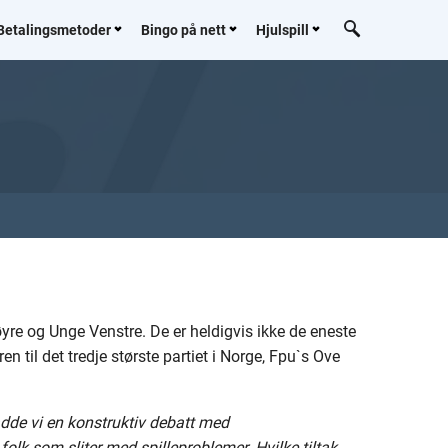
Betalingsmetoder
Bingo på nett
Hjulspill
re og Unge Venstre. De er heldigvis ikke de eneste
n til det tredje største partiet i Norge, Fpu`s Ove
 hadde vi en konstruktiv debatt med
olk som sliter med spilleproblemer. Hvilke tiltak