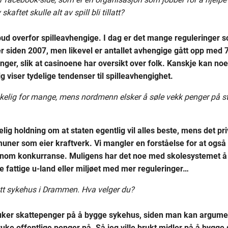
skaftet skulle alt av spill bli tillatt?
ilbud overfor spilleavhengige. I dag er det mange reguleringer s
r siden 2007, men likevel er antallet avhengige gått opp med 
inger, slik at casinoene har oversikt over folk. Kanskje kan no
 viser tydelige tendenser til spilleavhengighet.
tenkelig for mange, mens nordmenn elsker å søle vekk penger på st
lig holdning om at staten egentlig vil alles beste, mens det pr
muner som eier kraftverk. Vi mangler en forståelse for at også p
nnom konkurranse. Muligens har det noe med skolesystemet å gj
attige u-land eller miljøet med mer reguleringer…
nytt sykehus i Drammen. Hva velger du?
ruker skattepenger på å bygge sykehus, siden man kan argumen
ke offentlige penger på. Så jeg ville brukt midler på å bygge sy