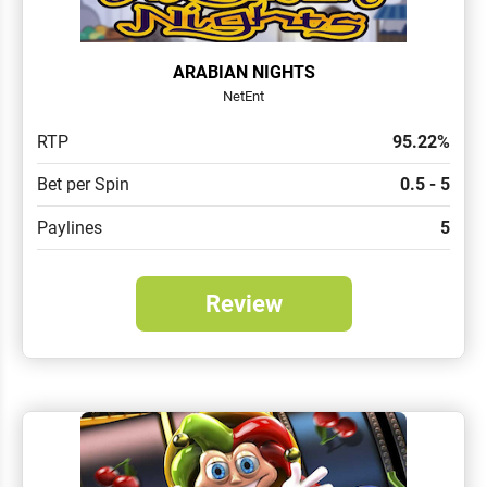
ARABIAN NIGHTS
NetEnt
RTP
95.22%
Bet per Spin
0.5 - 5
Paylines
5
Review