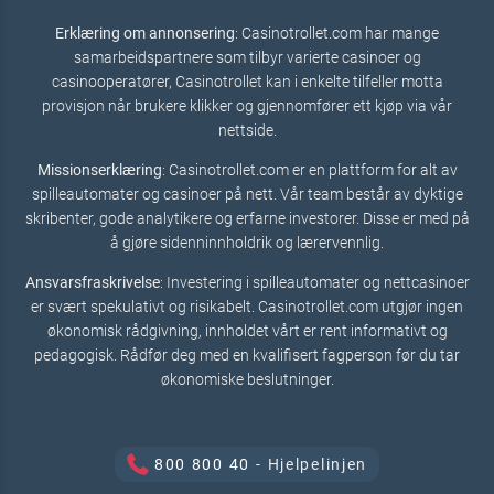
Erklæring om annonsering
: Casinotrollet.com har mange
samarbeidspartnere som tilbyr varierte casinoer og
casinooperatører, Casinotrollet kan i enkelte tilfeller motta
provisjon når brukere klikker og gjennomfører ett kjøp via vår
nettside.
Missionserklæring
: Casinotrollet.com er en plattform for alt av
spilleautomater og casinoer på nett. Vår team består av dyktige
skribenter, gode analytikere og erfarne investorer. Disse er med på
å gjøre sidenninnholdrik og lærervennlig.
Ansvarsfraskrivelse
: Investering i spilleautomater og nettcasinoer
er svært spekulativt og risikabelt. Casinotrollet.com utgjør ingen
økonomisk rådgivning, innholdet vårt er rent informativt og
pedagogisk. Rådfør deg med en kvalifisert fagperson før du tar
økonomiske beslutninger.
800 800 40
-
Hjelpelinjen