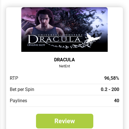
DRACULA
NetEnt
RTP
96,58%
Bet per Spin
0.2 - 200
Paylines
40
Review