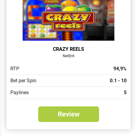
CRAZY REELS
NetEnt
RTP
94,9%
Bet per Spin
0.1 - 10
Paylines
5
Review