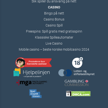
Slik spiller du ansvarlig på nett
CASINO
Bingo på nett
Casino Bonus
Casino Spill
Freespins: Spill gratis med gratisspinn
Klassiske Spilleautomater
Live Casino
Mobile casino – beste norske mobilcasino 2024