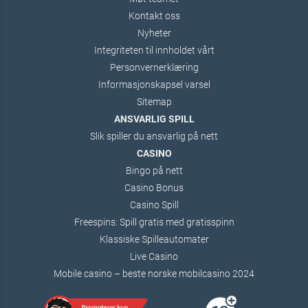
Kontakt oss
Nyheter
Integriteten til innholdet vårt
Personvernerklæring
Informasjonskapsel varsel
Sitemap
ANSVARLIG SPILL
Slik spiller du ansvarlig på nett
CASINO
Bingo på nett
Casino Bonus
Casino Spill
Freespins: Spill gratis med gratisspinn
Klassiske Spilleautomater
Live Casino
Mobile casino – beste norske mobilcasino 2024