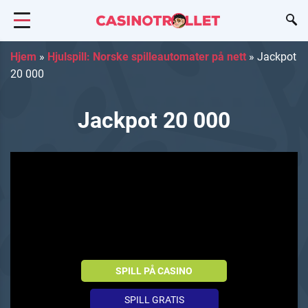
Hjem
»
Hjulspill: Norske spilleautomater på nett
»
Jackpot
20 000
Jackpot 20 000
SPILL PÅ CASINO
SPILL GRATIS