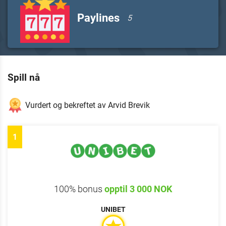
Paylines
5
Spill nå
Vurdert og bekreftet av Arvid Brevik
100% bonus
opptil 3 000 NOK
UNIBET