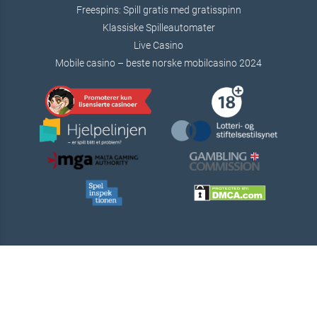
Freespins: Spill gratis med gratisspinn
Klassiske Spilleautomater
Live Casino
Mobile casino – beste norske mobilcasino 2024
Erklæring om annonsering
: Casinotrollet.com har mange
samarbeidspartnere som tilbyr varierte casinoer og
casinooperatører, Casinotrollet kan i enkelte tilfeller motta
provisjon når brukere klikker og gjennomfører ett kjøp via vår