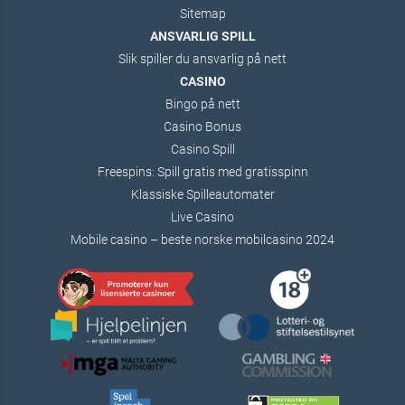
Sitemap
ANSVARLIG SPILL
Slik spiller du ansvarlig på nett
CASINO
Bingo på nett
Casino Bonus
Casino Spill
Freespins: Spill gratis med gratisspinn
Klassiske Spilleautomater
Live Casino
Mobile casino – beste norske mobilcasino 2024