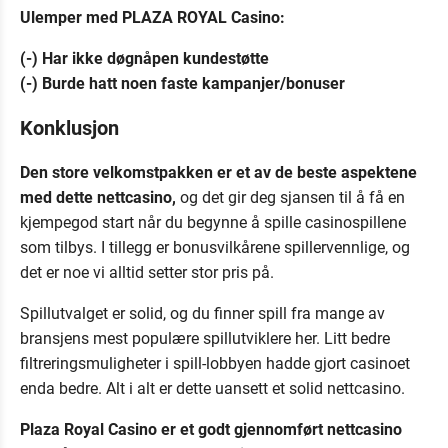
Ulemper med PLAZA ROYAL Casino:
(-) Har ikke døgnåpen kundestøtte
(-) Burde hatt noen faste kampanjer/bonuser
Konklusjon
Den store velkomstpakken er et av de beste aspektene
med dette nettcasino,
og det gir deg sjansen til å få en
kjempegod start når du begynne å spille casinospillene
som tilbys. I tillegg er bonusvilkårene spillervennlige, og
det er noe vi alltid setter stor pris på.
Spillutvalget er solid, og du finner spill fra mange av
bransjens mest populære spillutviklere her. Litt bedre
filtreringsmuligheter i spill-lobbyen hadde gjort casinoet
enda bedre. Alt i alt er dette uansett et solid nettcasino.
Plaza Royal Casino er et godt gjennomført nettcasino