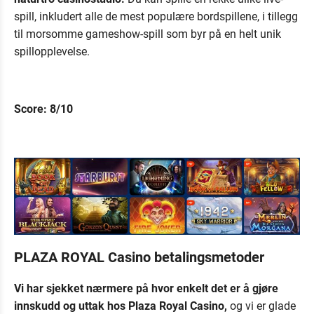
spill, inkludert alle de mest populære bordspillene, i tillegg
til morsomme gameshow-spill som byr på en helt unik
spillopplevelse.
Score: 8/10
PLAZA ROYAL Casino betalingsmetoder
Vi har sjekket nærmere på hvor enkelt det er å gjøre
innskudd og uttak hos Plaza Royal Casino,
og vi er glade