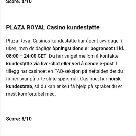
Score: 8/10
PLAZA ROYAL Casino kundestøtte
Plaza Royal Casinos kundestøtte har åpent syv dager i
uken, men de daglige
åpningstidene er begrenset til kl.
08:00 – 24:00 CET
. Du har valget mellom å kontakte
kundestøtte via live-chat eller ved å sende e-post
. I
tillegg har casinoet en FAQ-seksjon på nettsiden der du
finner svar på ofte stilte spørsmål. Casinoet har
norsk
kundestøtte
, så du kan enkelt få hjelp på språket du er
mest komfortabel med.
Score: 8/10