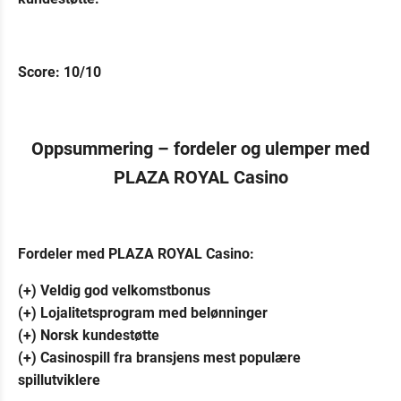
Score: 10/10
Oppsummering – fordeler og ulemper med
PLAZA ROYAL Casino
Fordeler med PLAZA ROYAL Casino:
(+) Veldig god velkomstbonus
(+) Lojalitetsprogram med belønninger
(+) Norsk kundestøtte
(+) Casinospill fra bransjens mest populære
spillutviklere