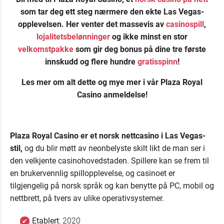
som tar deg ett steg nærmere den ekte Las Vegas-
opplevelsen. Her venter det massevis av
casinospill
,
lojalitetsbelønninger
og ikke minst en stor
velkomstpakke
som gir deg bonus på dine tre første
innskudd og flere hundre
gratisspinn
!
Les mer om alt dette og mye mer i vår Plaza Royal
Casino anmeldelse!
Plaza Royal Casino er et norsk nettcasino i Las Vegas-
stil,
og du blir møtt av neonbelyste skilt likt de man ser i
den velkjente casinohovedstaden. Spillere kan se frem til
en brukervennlig spillopplevelse, og casinoet er
tilgjengelig på norsk språk og kan benytte på PC, mobil og
nettbrett, på tvers av ulike operativsystemer.
Etablert
: 2020