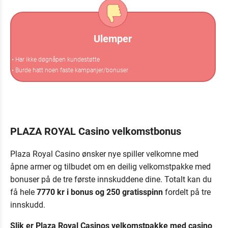
Ulemper
Har ikke døgnåpen kundestøtte
Burde hatt noen faste kampanjer/bonuser
PLAZA ROYAL Casino velkomstbonus
Plaza Royal Casino ønsker nye spiller velkomne med
åpne armer og tilbudet om en deilig velkomstpakke med
bonuser på de tre første innskuddene dine. Totalt kan du
få hele
7770 kr i bonus og 250 gratisspinn
fordelt på tre
innskudd.
Slik er Plaza Royal Casinos velkomstpakke med casino