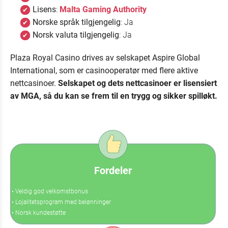
Lisens
:
Malta Gaming Authority
Norske språk tilgjengelig
: Ja
Norsk valuta tilgjengelig
: Ja
Plaza Royal Casino drives av selskapet Aspire Global
International, som er casinooperatør med flere aktive
nettcasinoer.
Selskapet og dets nettcasinoer er lisensiert
av MGA, så du kan se frem til en trygg og sikker spilløkt.
Fordeler
Veldig god velkomstbonus
Lojalitetsprogram med belønninger
Norsk kundestøtte