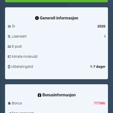
Generell informasjon
📅
År
2020
📃
Lisensiert
ℹ
📧
E-post
💶
Minste innskudd
⌚
Utbetalingstid
1-7 dager
Bonusinformasjon
💲
Bonus
7770Kr