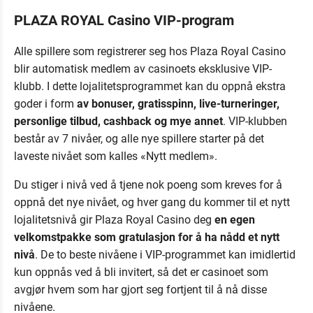
PLAZA ROYAL Casino VIP-program
Alle spillere som registrerer seg hos Plaza Royal Casino
blir automatisk medlem av casinoets eksklusive VIP-
klubb. I dette lojalitetsprogrammet kan du oppnå ekstra
goder i form
av bonuser, gratisspinn, live-turneringer,
personlige tilbud, cashback og mye annet
. VIP-klubben
består av 7 nivåer, og alle nye spillere starter på det
laveste nivået som kalles «Nytt medlem».
Du stiger i nivå ved å tjene nok poeng som kreves for å
oppnå det nye nivået, og hver gang du kommer til et nytt
lojalitetsnivå gir Plaza Royal Casino deg
en egen
velkomstpakke som gratulasjon for å ha nådd et nytt
nivå
. De to beste nivåene i VIP-programmet kan imidlertid
kun oppnås ved å bli invitert, så det er casinoet som
avgjør hvem som har gjort seg fortjent til å nå disse
nivåene.