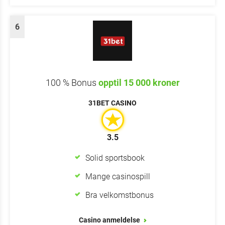
100 % Bonus
opptil 15 000 kroner
31BET CASINO
3.5
Solid sportsbook
Mange casinospill
Bra velkomstbonus
Casino anmeldelse