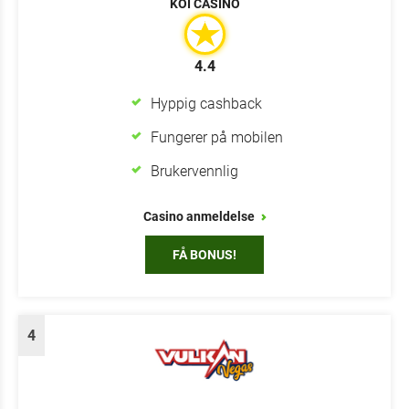
KOI CASINO
4.4
Hyppig cashback
Fungerer på mobilen
Brukervennlig
Casino anmeldelse
FÅ BONUS!