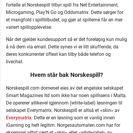
fortelle at Norskespill tilbyr spill fra Net Entertainment,
Microgaming, Play’N Go og Oddsmatrix. Dette sørger for
et mangfold i spilltilbudet, og gjør at spillerne får en mer
variert spillopplevelse.
Når det gjelder kundesupport så er det foreløpig kun mulig
å nå dem via email. Dette synes vi er litt skuffende, da
deres konkurrenter oftest kan tilby både telefon og
livechat.
Hvem står bak Norskespill?
Norskespill.com domenet eies av det engelske selskapet
Smart Magazines ltd som ikke har noen spillisens i Malta.
De opererer allikevel igjennom (white-label) løsningen til
selskapet Everymatrix. Norskespill er altså et «skin» av
Everymatrix
. Dette er en løsning som er vanlig innen
iGaming og helt legitim. Norgesautomaten.com har for
eksempel alltid vært et «skin» eller «white-label» av