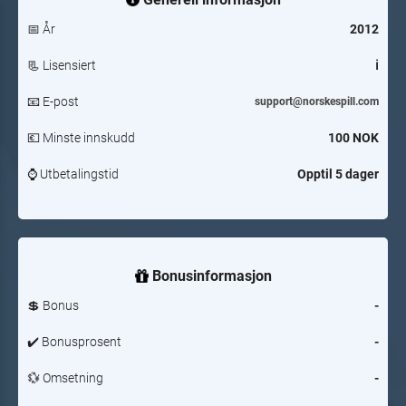
📅
År
2012
📃
Lisensiert
ℹ
📧
E-post
support@norskespill.com
💶
Minste innskudd
100 NOK
⌚
Utbetalingstid
Opptil 5 dager
Bonusinformasjon
💲
Bonus
-
✔️
Bonusprosent
-
💱
Omsetning
-