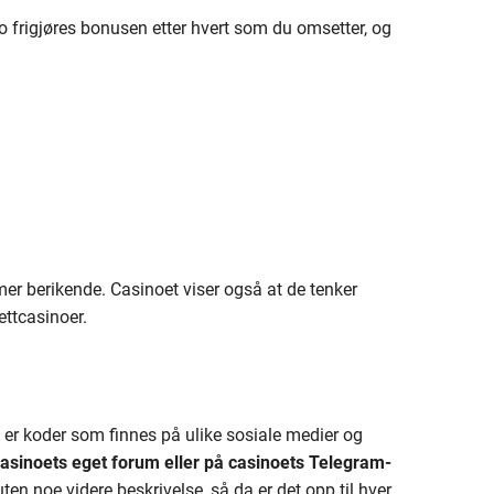
o frigjøres bonusen etter hvert som du omsetter, og
 berikende. Casinoet viser også at de tenker
ettcasinoer.
 er koder som finnes på ulike sosiale medier og
casinoets eget forum eller på casinoets Telegram-
en noe videre beskrivelse, så da er det opp til hver