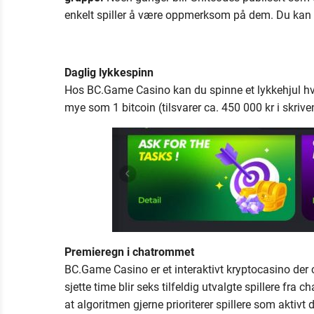
enkelt spiller å være oppmerksom på dem. Du kan gj
Daglig lykkespinn
Hos BC.Game Casino kan du spinne et lykkehjul hver
mye som 1 bitcoin (tilsvarer ca. 450 000 kr i skriv
Premieregn i chatrommet
BC.Game Casino er et interaktivt kryptocasino der ca
sjette time blir seks tilfeldig utvalgte spillere fr
at algoritmen gjerne prioriterer spillere som aktivt