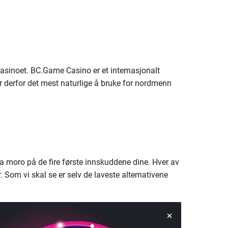
 casinoet. BC.Game Casino er et internasjonalt
 er derfor det mest naturlige å bruke for nordmenn
a moro på de fire første innskuddene dine. Hver av
. Som vi skal se er selv de laveste alternativene