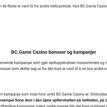
de fleste er vant til fra andre nettcasinoer. Hos BC.Game Casin
BC.Game Casino bonuser og kampanjer
nnende kampanjer som gjør spillopplevelsen morsommere og mer
user som skiller seg ut fra det man er vant til å se hos andre n
rsom kampanje som viser hvor unikt BC.Game Casino er. Shitcodes
ksempel finne dem i den åpne spillerchatten på nettsiden, på 
fentlige kampanjer, mens andre ganger blir det bare publisert ut