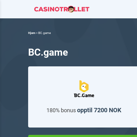
Hjem
»
BC.game
BC.game
opptil 7200 NOK
180% bonus