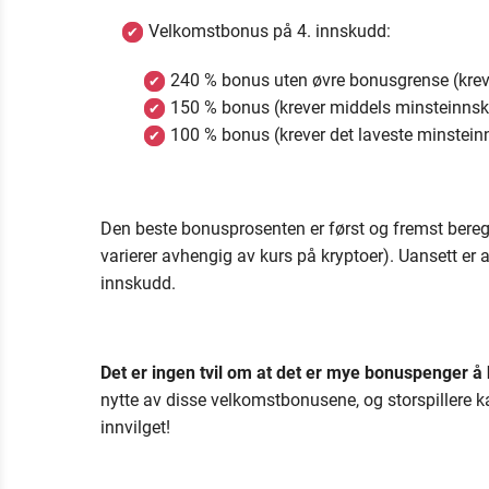
Velkomstbonus på 4. innskudd:
240 % bonus uten øvre bonusgrense (krev
150 % bonus (krever middels minsteinns
100 % bonus (krever det laveste minstein
Den beste bonusprosenten er først og fremst beregnet
varierer avhengig av kurs på kryptoer). Uansett er
innskudd.
Det er ingen tvil om at det er mye bonuspenger 
nytte av disse velkomstbonusene, og storspillere ka
innvilget!