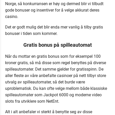
Norge, så konkurransen er høy og dermed blir vi tilbudt
gode bonuser og insentiver for å velge akkurat deres
casino.
Det er godt mulig det blir enda mer vanlig å tilby gratis
bonuser i tiden som kommer.
Gratis bonus på spilleautomat
Når du mottar en gratis bonus som for eksempel 100
kroner gratis, så må disse som regel benyttes på diverse
spilleautomater. Det samme gjelder for gratisspinn. De
aller fleste av våre anbefalte casinoer på nett tilbyr store
utvalg av spilleautomater, så det burde være
uproblematisk. Du kan ofte velge mellom både klassiske
spilleautomater som Jackpot 6000 og moderne video
slots fra utviklere som NetEnt.
Alt i alt anbefaler vi sterkt å benytte seg av disse