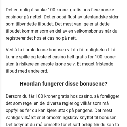
Det er mulig å sanke 100 kroner gratis hos flere norske
casinoer på nettet. Det er også flust av utenlandske sider
som tilbyr dette tilbudet. Det mest vanlige er at dette
tilbudet kommer som en del av en velkomsbonus når du
registrerer det hos et casino på nett.
Ved å ta i bruk denne bonusen vil du få muligheten til å
kunne spille og teste et casino helt gratis for 100 kroner
uten å risikere en eneste krone selv. Et meget fristende
tilbud med andre ord.
Hvordan fungerer disse bonusene?
Dersom du får 100 kroner gratis hos casino, så foreligger
det som regel en del diverse regler og vilkår som må
oppfylles før du kan kjøre uttak på pengene. Det mest
vanlige vilkåret er et omsetningskrav knyttet til bonusen.
Det betyr at du må omsette for et satt beløp før du kan ta