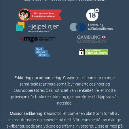
Erklæring om annonsering
: Casinotrollet.com har mange
samarbeidspartnere som tilbyr varierte casinoer og
casinooperatører, Casinotrollet kan i enkelte tilfeller motta
provisjon når brukere klikker og gjennomfører ett kjøp via vår
nettside.
Missionserklæring
: Casinotrollet.com er en plattform for alt av
spilleautomater og casinoer på nett. Vår team består av dyktige
skribenter, gode analytikere og erfarne investorer. Disse er med på