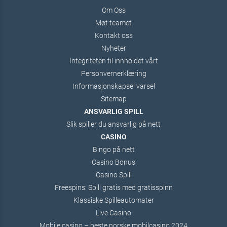
Om Oss
Møt teamet
Kontakt oss
Nyheter
Integriteten til innholdet vårt
Personvernerklæring
Informasjonskapsel varsel
Sitemap
ANSVARLIG SPILL
Slik spiller du ansvarlig på nett
CASINO
Bingo på nett
Casino Bonus
Casino Spill
Freespins: Spill gratis med gratisspinn
Klassiske Spilleautomater
Live Casino
Mobile casino – beste norske mobilcasino 2024