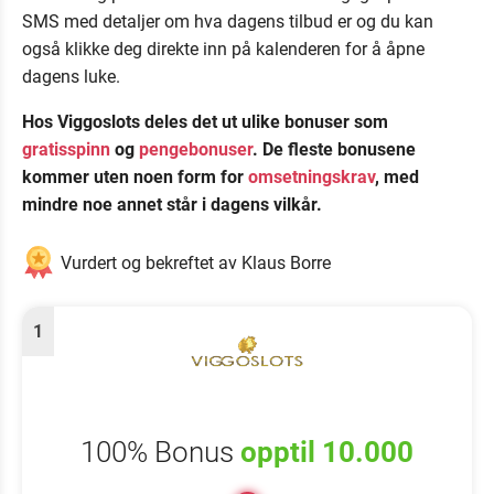
SMS med detaljer om hva dagens tilbud er og du kan
også klikke deg direkte inn på kalenderen for å åpne
dagens luke.
Hos Viggoslots deles det ut ulike bonuser som
gratisspinn
og
pengebonuser
. De fleste bonusene
kommer uten noen form for
omsetningskrav
, med
mindre noe annet står i dagens vilkår.
Vurdert og bekreftet av Klaus Borre
100% Bonus
opptil 10.000