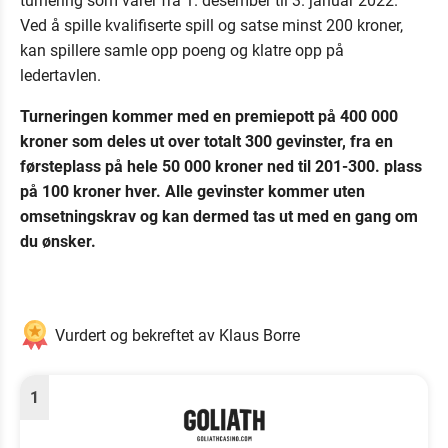
turnering som varer fra 1. desember til 3. januar 2022.
Ved å spille kvalifiserte spill og satse minst 200 kroner,
kan spillere samle opp poeng og klatre opp på
ledertavlen.
Turneringen kommer med en premiepott på 400 000
kroner som deles ut over totalt 300 gevinster, fra en
førsteplass på hele 50 000 kroner ned til 201-300. plass
på 100 kroner hver. Alle gevinster kommer uten
omsetningskrav og kan dermed tas ut med en gang om
du ønsker.
Vurdert og bekreftet av Klaus Borre