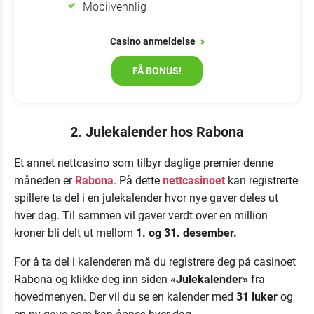
Mobilvennlig
Casino anmeldelse
FÅ BONUS!
2. Julekalender hos Rabona
Et annet nettcasino som tilbyr daglige premier denne
måneden er
Rabona
. På dette
nettcasinoet
kan registrerte
spillere ta del i en julekalender hvor nye gaver deles ut
hver dag. Til sammen vil gaver verdt over en million
kroner bli delt ut mellom
1. og 31. desember.
For å ta del i kalenderen må du registrere deg på casinoet
Rabona og klikke deg inn siden
«Julekalender»
fra
hovedmenyen. Der vil du se en kalender med
31 luker
og