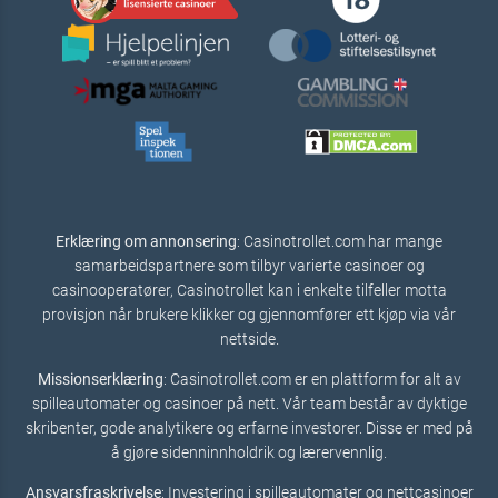
Erklæring om annonsering
: Casinotrollet.com har mange
samarbeidspartnere som tilbyr varierte casinoer og
casinooperatører, Casinotrollet kan i enkelte tilfeller motta
provisjon når brukere klikker og gjennomfører ett kjøp via vår
nettside.
Missionserklæring
: Casinotrollet.com er en plattform for alt av
spilleautomater og casinoer på nett. Vår team består av dyktige
skribenter, gode analytikere og erfarne investorer. Disse er med på
å gjøre sidenninnholdrik og lærervennlig.
Ansvarsfraskrivelse
: Investering i spilleautomater og nettcasinoer