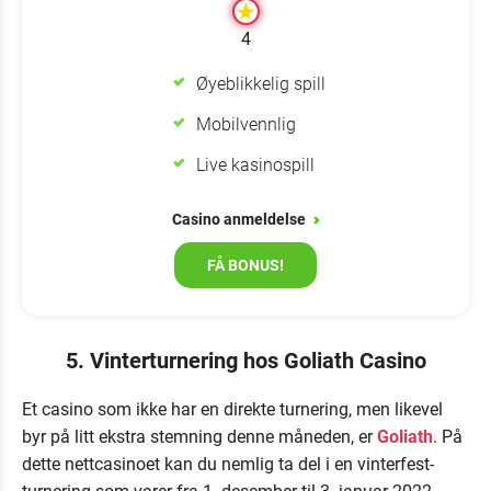
4
Øyeblikkelig spill
Mobilvennlig
Live kasinospill
Casino anmeldelse
FÅ BONUS!
5. Vinterturnering hos Goliath Casino
Et casino som ikke har en direkte turnering, men likevel
byr på litt ekstra stemning denne måneden, er
Goliath
. På
dette nettcasinoet kan du nemlig ta del i en vinterfest-