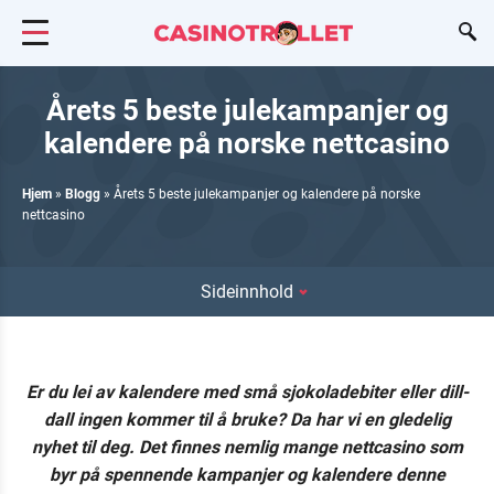
Årets 5 beste julekampanjer og
kalendere på norske nettcasino
Hjem
»
Blogg
»
Årets 5 beste julekampanjer og kalendere på norske
nettcasino
Sideinnhold
Er du lei av kalendere med små sjokoladebiter eller dill-
dall ingen kommer til å bruke? Da har vi en gledelig
nyhet til deg. Det finnes nemlig mange nettcasino som
byr på spennende kampanjer og kalendere denne