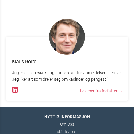
Klaus Borre
Jeg er spillspesialist og har skrevet for anmeldelser i flere år.
Jeg liker alt som dreier seg om kasinoer og pengespill.
Les mer fra forfatter ➝
NYTTIG INFORMASJON
Om Oss
Møt teamet