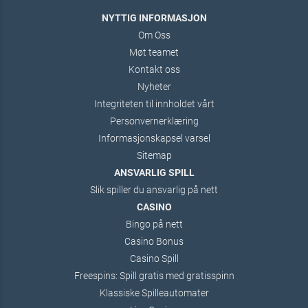
NYTTIG INFORMASJON
Om Oss
Møt teamet
Kontakt oss
Nyheter
Integriteten til innholdet vårt
Personvernerklæring
Informasjonskapsel varsel
Sitemap
ANSVARLIG SPILL
Slik spiller du ansvarlig på nett
CASINO
Bingo på nett
Casino Bonus
Casino Spill
Freespins: Spill gratis med gratisspinn
Klassiske Spilleautomater