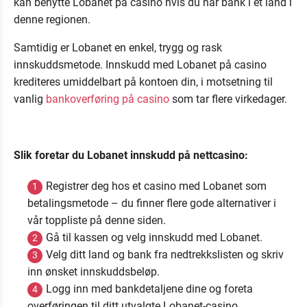
kan benytte Lobanet på casino hvis du har bank i et land i
denne regionen.
Samtidig er Lobanet en enkel, trygg og rask
innskuddsmetode. Innskudd med Lobanet på casino
krediteres umiddelbart på kontoen din, i motsetning til
vanlig
bankoverføring på casino
som tar flere virkedager.
Slik foretar du Lobanet innskudd på nettcasino:
Registrer deg hos et casino med Lobanet som
betalingsmetode – du finner flere gode alternativer i
vår toppliste på denne siden.
Gå til kassen og velg innskudd med Lobanet.
Velg ditt land og bank fra nedtrekkslisten og skriv
inn ønsket innskuddsbeløp.
Logg inn med bankdetaljene dine og foreta
overføringen til ditt utvalgte Lobanet-casino.