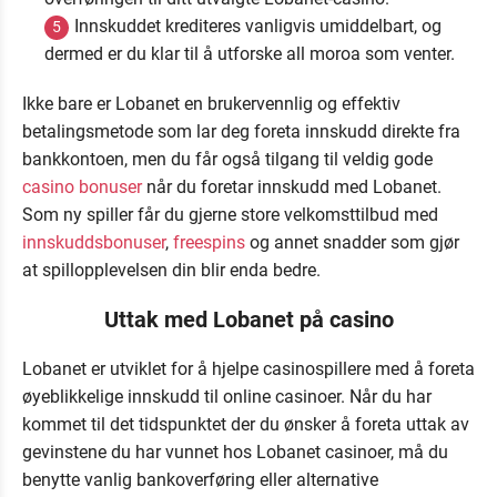
Innskuddet krediteres vanligvis umiddelbart, og
dermed er du klar til å utforske all moroa som venter.
Ikke bare er Lobanet en brukervennlig og effektiv
betalingsmetode som lar deg foreta innskudd direkte fra
bankkontoen, men du får også tilgang til veldig gode
casino bonuser
når du foretar innskudd med Lobanet.
Som ny spiller får du gjerne store velkomsttilbud med
innskuddsbonuser
,
freespins
og annet snadder som gjør
at spillopplevelsen din blir enda bedre.
Uttak med Lobanet på casino
Lobanet er utviklet for å hjelpe casinospillere med å foreta
øyeblikkelige innskudd til online casinoer. Når du har
kommet til det tidspunktet der du ønsker å foreta uttak av
gevinstene du har vunnet hos Lobanet casinoer, må du
benytte vanlig bankoverføring eller alternative