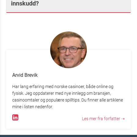
innskudd?
Arvid Brevik
Har lang erfaring med norske casinoer, både online og
fysisk. Jeg oppdaterer med nye innlegg om bransjen,
casinoomtaler og populære spilltips. Du finner alle artiklene
mine i listen nedenfor.
Les mer fra forfatter ➝