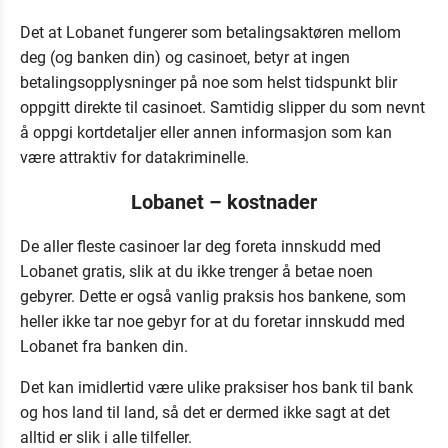
Det at Lobanet fungerer som betalingsaktøren mellom
deg (og banken din) og casinoet, betyr at ingen
betalingsopplysninger på noe som helst tidspunkt blir
oppgitt direkte til casinoet. Samtidig slipper du som nevnt
å oppgi kortdetaljer eller annen informasjon som kan
være attraktiv for datakriminelle.
Lobanet – kostnader
De aller fleste casinoer lar deg foreta innskudd med
Lobanet gratis, slik at du ikke trenger å betae noen
gebyrer. Dette er også vanlig praksis hos bankene, som
heller ikke tar noe gebyr for at du foretar innskudd med
Lobanet fra banken din.
Det kan imidlertid være ulike praksiser hos bank til bank
og hos land til land, så det er dermed ikke sagt at det
alltid er slik i alle tilfeller.