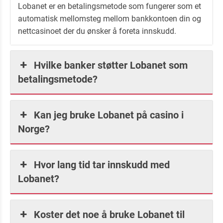
Lobanet er en betalingsmetode som fungerer som et
automatisk mellomsteg mellom bankkontoen din og
nettcasinoet der du ønsker å foreta innskudd.
Hvilke banker støtter Lobanet som
betalingsmetode?
Kan jeg bruke Lobanet på casino i
Norge?
Hvor lang tid tar innskudd med
Lobanet?
Koster det noe å bruke Lobanet til