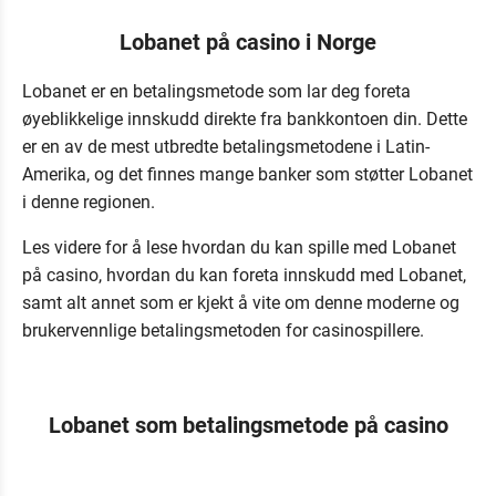
Lobanet på casino i Norge
Lobanet er en betalingsmetode som lar deg foreta
øyeblikkelige innskudd direkte fra bankkontoen din. Dette
er en av de mest utbredte betalingsmetodene i Latin-
Amerika, og det finnes mange banker som støtter Lobanet
i denne regionen.
Les videre for å lese hvordan du kan spille med Lobanet
på casino, hvordan du kan foreta innskudd med Lobanet,
samt alt annet som er kjekt å vite om denne moderne og
brukervennlige betalingsmetoden for casinospillere.
Lobanet som betalingsmetode på casino