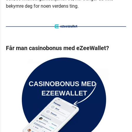
bekymre deg for noen verdens ting.
Får man casinobonus med eZeeWallet?