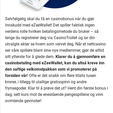
Selvfølgelig skal du få en casinobonus når du gjør
innskudd med eZeeWallet! Det spiller faktisk ingen
verdens rolle hvilken betalingsmetode du bruker – så
lenge du registrerer deg via CasinoTrollet og lar din
utvalgte aktør se hvem som vervet deg. Når et nettcasino
ser våre spillere blant sine nye medlemmer, gjør de alltid
sitt ytterste for å glede dem.
Klarer du å gjennomføre en
casinobetaling med eZeeWallet, kan du altså kreve inn
den saftige velkomstpakken som vi promoterer på
forsiden vår
! Ofte er det snakk om flere titalls tusen
kroner, i tillegg til utallige gratisspinn og andre
frynsegoder. Klar til å prøve det ut? Hent din første bonus i
dag, sett kurs mot de enestående pengespillene og vinn
svimlende gevinster!