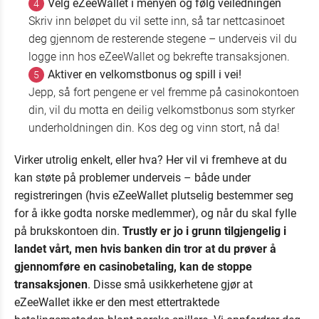
Velg eZeeWallet i menyen og følg veiledningen
Skriv inn beløpet du vil sette inn, så tar nettcasinoet
deg gjennom de resterende stegene – underveis vil du
logge inn hos eZeeWallet og bekrefte transaksjonen.
Aktiver en velkomstbonus og spill i vei!
Jepp, så fort pengene er vel fremme på casinokontoen
din, vil du motta en deilig velkomstbonus som styrker
underholdningen din. Kos deg og vinn stort, nå da!
Virker utrolig enkelt, eller hva? Her vil vi fremheve at du
kan støte på problemer underveis – både under
registreringen (hvis eZeeWallet plutselig bestemmer seg
for å ikke godta norske medlemmer), og når du skal fylle
på brukskontoen din.
Trustly er jo i grunn tilgjengelig i
landet vårt, men hvis banken din tror at du prøver å
gjennomføre en casinobetaling, kan de stoppe
transaksjonen
. Disse små usikkerhetene gjør at
eZeeWallet ikke er den mest ettertraktede