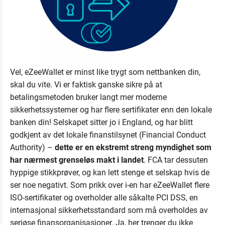
Vel, eZeeWallet er minst like trygt som nettbanken din,
skal du vite. Vi er faktisk ganske sikre på at
betalingsmetoden bruker langt mer moderne
sikkerhetssystemer og har flere sertifikater enn den lokale
banken din! Selskapet sitter jo i England, og har blitt
godkjent av det lokale finanstilsynet (Financial Conduct
Authority) –
dette er en ekstremt streng myndighet som
har nærmest grenseløs makt i landet
. FCA tar dessuten
hyppige stikkprøver, og kan lett stenge et selskap hvis de
ser noe negativt. Som prikk over i-en har eZeeWallet flere
ISO-sertifikater og overholder alle såkalte PCI DSS, en
internasjonal sikkerhetsstandard som må overholdes av
seriøse finansorganisasjoner. Ja, her trenger du ikke