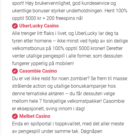
sport! Høy brukervennlighet, god kundeservice og
ukentlige bonuser styrker underholdningen. Hent 100%
opptil 5000 kr + 200 freespins nå!
UberLucky Casino
Alle trenger litt flaks i livet, og UberLucky lar deg ta
tyren etter hornene – ikke minst ved hjelp av sin deilige
velkomstbonus på 100% opptil 5000 kroner! Deretter
venter utallige pengespill i alle former, som dessuten
fungerer ypperlig på mobilen!
Casombie Casino
Du er vel ikke redd for noen zombier? Se frem til masse
strålende action og utallige bonuskampanjer hos
denne tematiske aktøren – du får dessuten velge
mellom hele 7 forskjellige velkomstpakker! Casombie
er eksepsjonelt, sving innom i dag!
Melbet Casino
Enda en spillportal i toppkvalitet, med det aller meste
av pengespill under samme tak. Døgnåpen