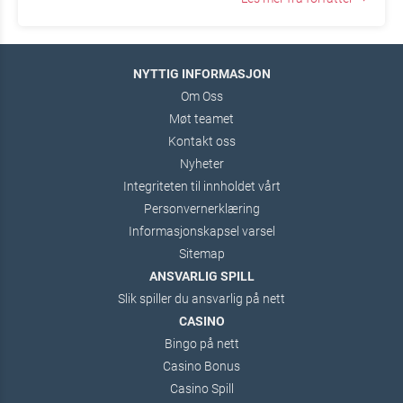
NYTTIG INFORMASJON
Om Oss
Møt teamet
Kontakt oss
Nyheter
Integriteten til innholdet vårt
Personvernerklæring
Informasjonskapsel varsel
Sitemap
ANSVARLIG SPILL
Slik spiller du ansvarlig på nett
CASINO
Bingo på nett
Casino Bonus
Casino Spill