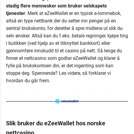
stadig flere mennesker som bruker selskapets
tjenester
. Merk at eZeeWallet er en typisk e-lommebok,
altså en type nettbank der du setter inn penger på en
sentral brukskonto, for deretter å spre midlene ut slik du
selv ønsker. Altså kan du f.eks. betale regninger, kjøpe ting
i butikken (ved hjelp av et tilknyttet bankkort) eller
gjennomføre innskudd til et casino på nett. Så lenge du
finner et nettcasino som godtar eZeeWallet og klarer å
fylle på brukskontoen din, er det ingenting som kan
stoppe deg. Spennende? Les videre, så forklarer vi
hvordan du går frem.
Slik bruker du eZeeWallet hos norske
nettcasino