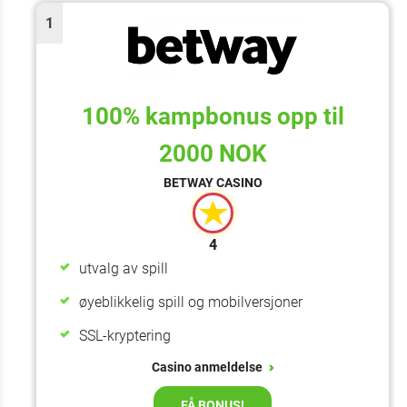
100% kampbonus opp til
2000 NOK
BETWAY CASINO
4
utvalg av spill
øyeblikkelig spill og mobilversjoner
SSL-kryptering
Casino anmeldelse
FÅ BONUS!