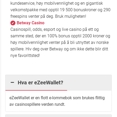
kundeservice, høy mobilvennlighet og en gigantisk
velkomstpakke med opptil 19 500 bonuskroner og 290
freespins venter på deg. Bruk muligheten!
Betway Casino
Casinospill, odds, esport og live casino på ett og
samme sted, der en 100% bonus opptil 2000 kroner og
høy mobilvennlighet venter på å bli utnyttet av norske
spillere. Hiv deg over Betway og om ikke dette blir ditt
nye favorittsted!
Hva er eZeeWallet?
eZeeWallet er en flott e-lommebok som brukes flittig
av casinospillere verden rundt.