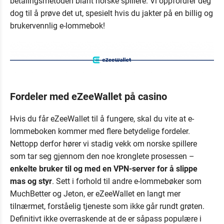
betalingsmetoden blant norske spillere. Vi oppfordrer deg
dog til å prøve det ut, spesielt hvis du jakter på en billig og
brukervennlig e-lommebok!
Fordeler med eZeeWallet på casino
Hvis du får eZeeWallet til å fungere, skal du vite at e-
lommeboken kommer med flere betydelige fordeler.
Nettopp derfor hører vi stadig vekk om norske spillere
som tar seg gjennom den noe kronglete prosessen –
enkelte bruker til og med en VPN-server for å slippe
mas og styr
. Sett i forhold til andre e-lommebøker som
MuchBetter og Jeton, er eZeeWallet en langt mer
tilnærmet, forståelig tjeneste som ikke går rundt grøten.
Definitivt ikke overraskende at de er såpass populære i