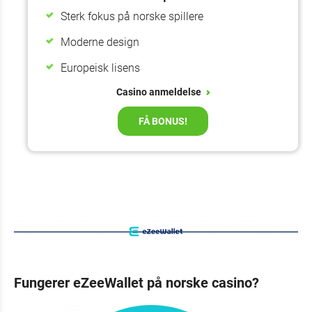
Sterk fokus på norske spillere
Moderne design
Europeisk lisens
Casino anmeldelse
FÅ BONUS!
Fungerer eZeeWallet på norske casino?