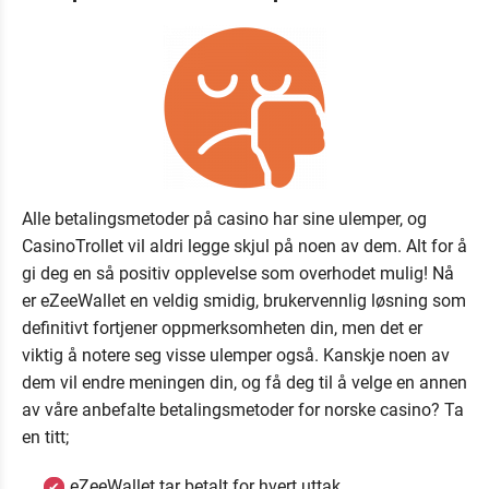
Alle betalingsmetoder på casino har sine ulemper, og
CasinoTrollet vil aldri legge skjul på noen av dem. Alt for å
gi deg en så positiv opplevelse som overhodet mulig! Nå
er eZeeWallet en veldig smidig, brukervennlig løsning som
definitivt fortjener oppmerksomheten din, men det er
viktig å notere seg visse ulemper også. Kanskje noen av
dem vil endre meningen din, og få deg til å velge en annen
av våre anbefalte betalingsmetoder for norske casino? Ta
en titt;
eZeeWallet tar betalt for hvert uttak