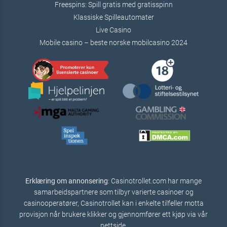
Freespins: Spill gratis med gratisspinn
Klassiske Spilleautomater
Live Casino
Mobile casino – beste norske mobilcasino 2024
Erklæring om annonsering
: Casinotrollet.com har mange
samarbeidspartnere som tilbyr varierte casinoer og
casinooperatører, Casinotrollet kan i enkelte tilfeller motta
provisjon når brukere klikker og gjennomfører ett kjøp via vår
nettside.