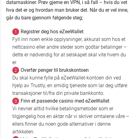
datamaskiner. Prøv gjerne en VPN, i så fall – hvis du vet
hva det er og hvordan man bruker det. Når du er vel inne,
går du bare gjennom følgende steg;
Registrer deg hos eZeeWallet
Fyll inn noen enkle opplysninger, akkurat som hos et
nettcasino eller andre steder som godtar betalinger –
dette er nødvendig for at selskapet skal vite hvem du
er.
Overfør penger til brukskontoen
Du skal kunne fylle på eZeeWallet-kontoen din ved
hjelp av Trustly, en smidig tjeneste som lar deg utføre
transaksjoner til/fra din private bankkonto.
Finn et passende casino med eZeeWallet
Vi nevner alltid hvilke betalingsmetoder som er
tilgjengelig hos en aktør når vi skriver omtalene våre –
ellers finner du noen gode alternativer i denne
artikkelen.