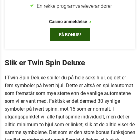
En rekke programvareleverandører
Casino anmeldelse
FÅ BONUS!
Slik er Twin Spin Deluxe
I Twin Spin Deluxe spiller du på hele seks hjul, og det er
fem symboler på hvert hjul. Dette er altså en spilleautomat
som fremstår som mye større enn de vanlige automatene
som vi er vant med. Faktisk er det dermed 30 synlige
symboler på hvert spinn, mot 15 som er normalt. I
utgangspunktet vil alle hjul spinne individuelt, men det er
alltid minimum to hjul som er linket, slik at de alltid viser de
samme symbolene. Det som er den store bonus funksjonen