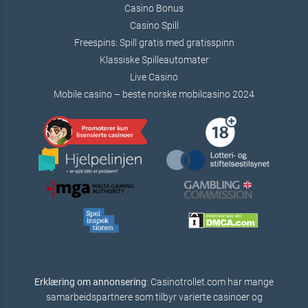
Casino Bonus
Casino Spill
Freespins: Spill gratis med gratisspinn
Klassiske Spilleautomater
Live Casino
Mobile casino – beste norske mobilcasino 2024
Erklæring om annonsering
: Casinotrollet.com har mange
samarbeidspartnere som tilbyr varierte casinoer og