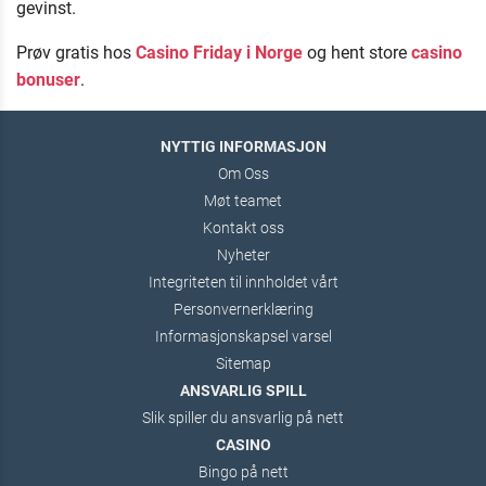
gevinst.
Prøv gratis hos
Casino Friday i Norge
og hent store
casino
bonuser
.
NYTTIG INFORMASJON
Om Oss
Møt teamet
Kontakt oss
Nyheter
Integriteten til innholdet vårt
Personvernerklæring
Informasjonskapsel varsel
Sitemap
ANSVARLIG SPILL
Slik spiller du ansvarlig på nett
CASINO
Bingo på nett