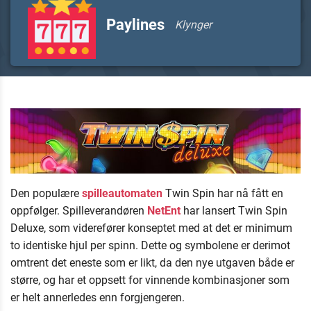
Paylines
Klynger
Den populære
spilleautomaten
Twin Spin har nå fått en
oppfølger. Spilleverandøren
NetEnt
har lansert Twin Spin
Deluxe, som viderefører konseptet med at det er minimum
to identiske hjul per spinn. Dette og symbolene er derimot
omtrent det eneste som er likt, da den nye utgaven både er
større, og har et oppsett for vinnende kombinasjoner som
er helt annerledes enn forgjengeren.