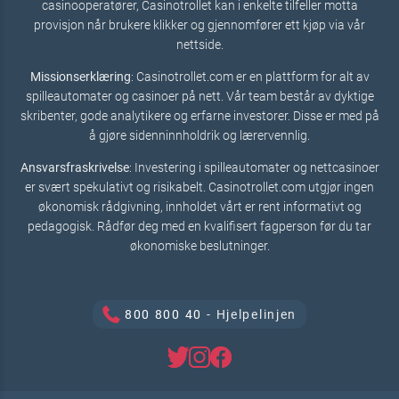
casinooperatører, Casinotrollet kan i enkelte tilfeller motta
provisjon når brukere klikker og gjennomfører ett kjøp via vår
nettside.
Missionserklæring
: Casinotrollet.com er en plattform for alt av
spilleautomater og casinoer på nett. Vår team består av dyktige
skribenter, gode analytikere og erfarne investorer. Disse er med på
å gjøre sidenninnholdrik og lærervennlig.
Ansvarsfraskrivelse
: Investering i spilleautomater og nettcasinoer
er svært spekulativt og risikabelt. Casinotrollet.com utgjør ingen
økonomisk rådgivning, innholdet vårt er rent informativt og
pedagogisk. Rådfør deg med en kvalifisert fagperson før du tar
økonomiske beslutninger.
800 800 40
-
Hjelpelinjen