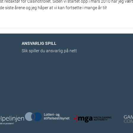
fast redaktør for Casinotrollet. Siden vi startet opp i mars 2010 har jeg vær
 siste årene og jeg håper at vi kan fortsette i mange år til!
ANSVARLIG SPILL
Slik spiller du ansvarlig på nett