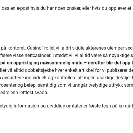
oss en e-post hvis du har noen ønsker, eller hvis du opplever et 
 på kontoret. CasinoTrollet vil aldri skjule aktørenes ulemper ved 
fisere visse nettcasinoer. I stedet vil vi alltid være så nøyaktige
 på en oppriktig og møysommelig måte – deretter blir det opp t
let vil alltid dobbeltsjekke hver enkelt artikkel før vi publiserer 
snittene individuelt og kontrollere alt ingen usaklige detaljer
prosenter og beløp, samtidig som vi unngår tvetydige uttrykk som
bedre enn lettlest svada.
etydig informasjon og uryddige omtaler er første tegn på en dår