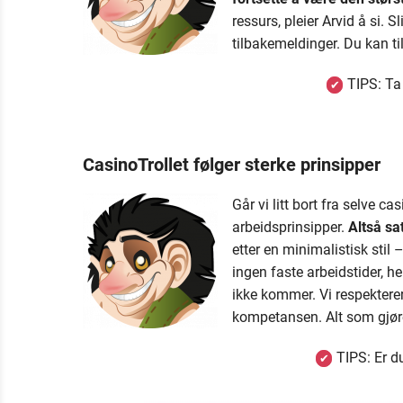
ressurs, pleier Arvid å si.
tilbakemeldinger. Du kan ti
TIPS: Ta
CasinoTrollet følger sterke prinsipper
Går vi litt bort fra selve c
arbeidsprinsipper.
Altså sa
etter en minimalistisk stil 
ingen faste arbeidstider, h
ikke kommer. Vi respekterer 
kompetansen. Alt som gjøres
TIPS: Er d