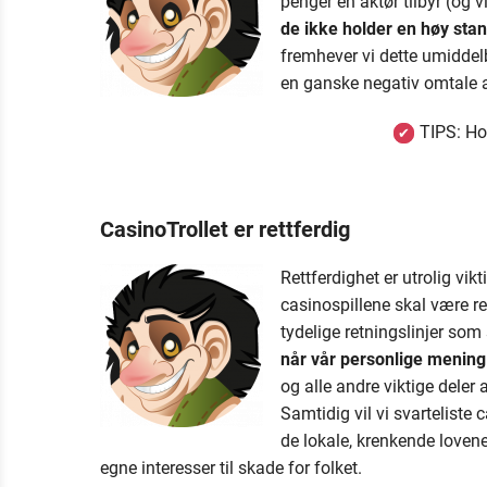
penger en aktør tilbyr (og vi
de ikke holder en høy sta
fremhever vi dette umiddelb
en ganske negativ omtale av
TIPS: Ho
CasinoTrollet er rettferdig
Rettferdighet er utrolig vik
casinospillene skal være re
tydelige retningslinjer som 
når vår personlige mening
og alle andre viktige deler
Samtidig vil vi svarteliste
de lokale, krenkende loven
egne interesser til skade for folket.