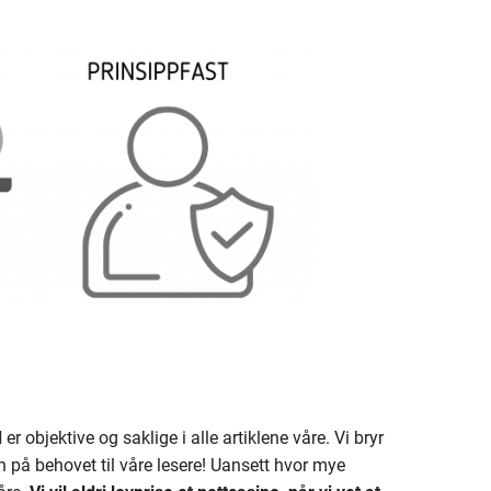
d
er objektive og saklige i alle artiklene våre. Vi bryr
n på behovet til våre lesere! Uansett hvor mye