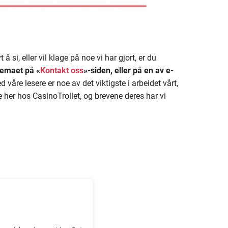
 si, eller vil klage på noe vi har gjort, er du
jemaet på «
Kontakt oss
»-siden, eller på en av e-
d våre lesere er noe av det viktigste i arbeidet vårt,
ne her hos CasinoTrollet, og brevene deres har vi