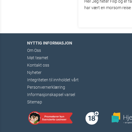
Hei! Jeg heter Filip og er 
har vært en morsom reise de
NYTTIG INFORMASJON
Om Oss
Møt teamet
Kontakt oss
Nyheter
Integriteten til innholdet vårt
Personvernerklæring
Informasjonskapsel varsel
Sitemap