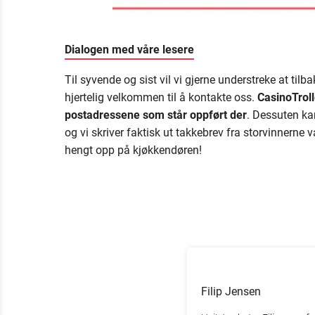
Dialogen med våre lesere
Til syvende og sist vil vi gjerne understreke at tilb
hjertelig velkommen til å kontakte oss.
CasinoTroll
postadressene som står oppført der
. Dessuten kan
og vi skriver faktisk ut takkebrev fra storvinnerne 
hengt opp på kjøkkendøren!
Filip Jensen