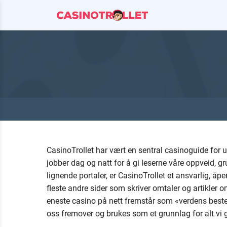
CasinoTrollet har vært en sentral casinoguide for u
jobber dag og natt for å gi leserne våre oppveid, g
lignende portaler, er CasinoTrollet et ansvarlig, åpe
fleste andre sider som skriver omtaler og artikler om
eneste casino på nett fremstår som «verdens beste» 
oss fremover og brukes som et grunnlag for alt vi 