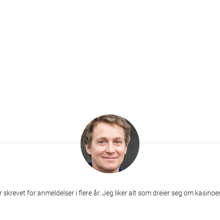
r skrevet for anmeldelser i flere år. Jeg liker alt som dreier seg om kasinoe