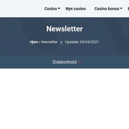
Casino
Nye casino
Casino bonus
Newsletter
||
Hjem
»
Newsletter
Updated: 09/04/2021
Sideinnhold