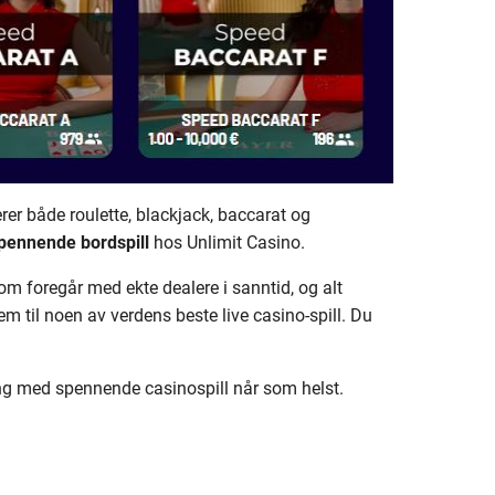
erer både roulette, blackjack, baccarat og
ennende bordspill
hos Unlimit Casino.
som foregår med ekte dealere i sanntid, og alt
m til noen av verdens beste live casino-spill. Du
ning med spennende casinospill når som helst.