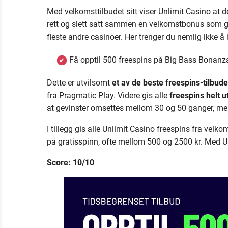
Med velkomsttilbudet sitt viser Unlimit Casino at de
rett og slett satt sammen en velkomstbonus som gir
fleste andre casinoer. Her trenger du nemlig ikke 
Få opptil 500 freespins på Big Bass Bonanz
Dette er utvilsomt
et av de beste freespins-tilbude
fra Pragmatic Play. Videre gis alle
freespins helt 
at gevinster omsettes mellom 30 og 50 ganger, men 
I tillegg gis alle Unlimit Casino freespins fra vel
på gratisspinn, ofte mellom 500 og 2500 kr. Med U
Score: 10/10