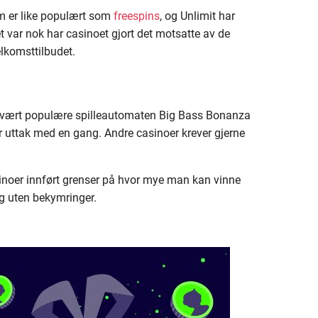
som er like populært som
freespins
, og Unlimit har
 var nok har casinoet gjort det motsatte av de
elkomsttilbudet.
 svært populære spilleautomaten Big Bass Bonanza
 for uttak med en gang. Andre casinoer krever gjerne
asinoer innført grenser på hvor mye man kan vinne
g uten bekymringer.