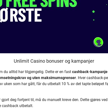
Unlimit Casino bonuser og kampanjer
du alltid har tilgjengelig. Dette er en fast
cashback-kampanje 
omsetningskrav og uten maksimumsgrenser
. Hver cashback-per
av uken som har gått, får du utbetalt 10 % av det tapte beløpet 
gjort deg fortjent til, må du manuelt kreve den. Dette gjøres ved 
 cashback utbetalt.