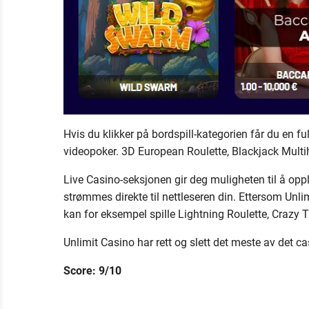
Hvis du klikker på bordspill-kategorien får du en fu
videopoker. 3D European Roulette, Blackjack Mult
Live Casino-seksjonen gir deg muligheten til å oppl
strømmes direkte til nettleseren din. Ettersom Unli
kan for eksempel spille Lightning Roulette, Crazy
Unlimit Casino har rett og slett det meste av det c
Score: 9/10