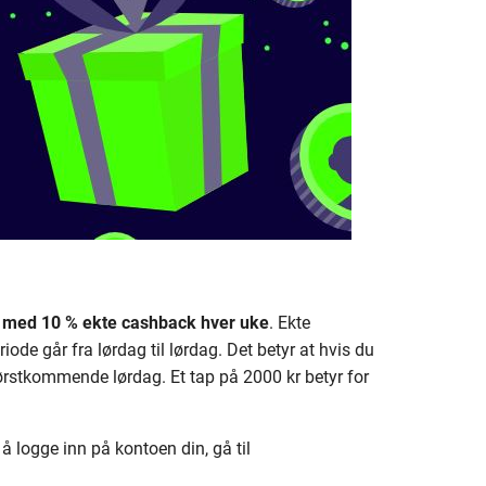
med 10 % ekte cashback hver uke
. Ekte
iode går fra lørdag til lørdag. Det betyr at hvis du
førstkommende lørdag. Et tap på 2000 kr betyr for
å logge inn på kontoen din, gå til