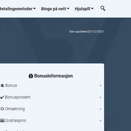
Betalingsmetoder
Bingo på nett
Hjulspill
Sist oppdatert:23/12/2021
Bonusinformasjon
💲
Bonus
-
✔️
Bonusprosent
-
💱
Omsetning
-
🎰
Gratisspinn
-