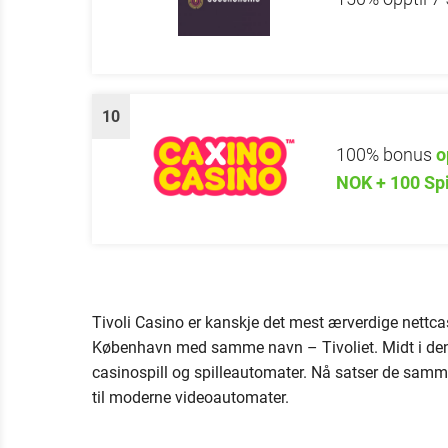
100% bonus
o
NOK + 100 Sp
Tivoli Casino er kanskje det mest ærverdige nettca
København med samme navn – Tivoliet. Midt i den 
casinospill og spilleautomater. Nå satser de samme 
til moderne videoautomater.