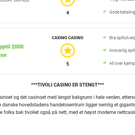
Gode betalin
4
CAXINO CASINO
Bra spillutval
pptil 2000
Ansvarlig spil
inn
All over kjem
5
***TIVOLI CASINO ER STENGT***
sinoet og det casinoet med lengst bakgrunn i hele verden, etter
danske hovedstadens handelssentrum ligger nemlig et gigantisk 
folka bak tivoliet også på nett, med et høyst moderne nettcasino 