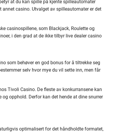
betyr at du kan spille på kjente spilleautomater
t annet casino. Utvalget av spilleautomater er det
iske casinospillene, som Blackjack, Roulette og
, i den grad at de ikke tilbyr live dealer casino
asino som behøver en god bonus for å tiltrekke seg
u bestemmer selv hvor mye du vil sette inn, men får
 hos Tivoli Casino. De fleste av konkurransene kan
se og opphold. Derfor kan det hende at dine snurrer
aturligvis optimalisert for det håndholdte formatet,