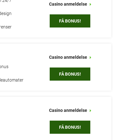
n 24/7
Casino anmeldelse
design
FÅ BONUS!
renser
Casino anmeldelse
bonus
FÅ BONUS!
lleautomater
Casino anmeldelse
FÅ BONUS!