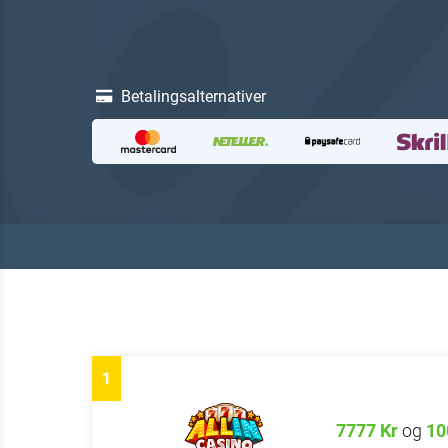
Betalingsalternativer
7777 Kr
og
10