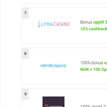
Bonus
opptil 
10% cashbac
100% bonus
o
NOK + 100 Sp
150% opptil 7