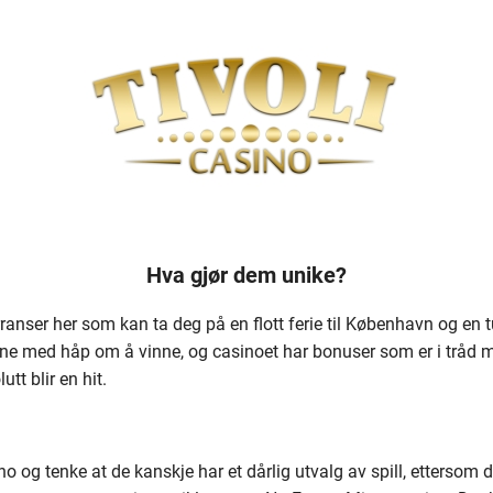
Hva gjør dem unike?
anser her som kan ta deg på en flott ferie til København og en tur
ene med håp om å vinne, og casinoet har bonuser som er i tråd 
tt blir en hit.
 og tenke at de kanskje har et dårlig utvalg av spill, ettersom de t