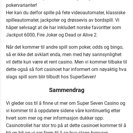
pokervarianter!
Her kan du derfor spille på fete videoautomater, klassiske
spilleautomater, jackpoter og drøssevis av bordspill. Vi
håper selvsagt at de har inkludert norske favoritter som
Jackpot 6000, Fire Joker og Dead or Alive 2.
Når det kommer til andre spill som poker, odds og bingo,
så er ikke det avklart enda, men med høy sannsynlighet
vil dette kun være et rent casino. Men vi kommer tilbake til
dette også så fort casinoet har informert om nøyaktig hva
slags spill som blir tilbudt hos SuperSeven!
Sammendrag
Vi gleder oss til å finne ut mer om Super Seven Casino og
vi kommer til å oppdatere sidene våre kontinuerlig etter
hvert som mer og mer informasjon dukker opp.
Casinotrollet har stor tro på at dette casinoet kommer til å
bli en hit og vi ser frem til å se hva slags bonuser,