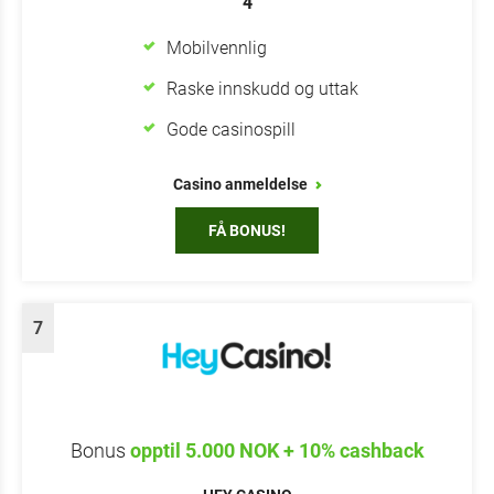
4
Mobilvennlig
Raske innskudd og uttak
Gode casinospill
Casino anmeldelse
FÅ BONUS!
Bonus
opptil 5.000 NOK + 10% cashback