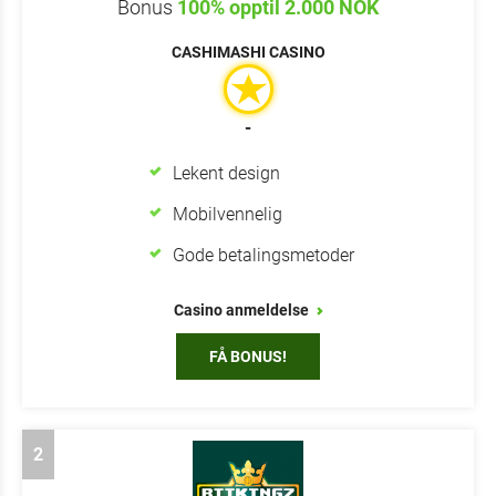
Bonus
100% opptil 2.000 NOK
CASHIMASHI CASINO
-
Lekent design
Mobilvennelig
Gode betalingsmetoder
Casino anmeldelse
FÅ BONUS!