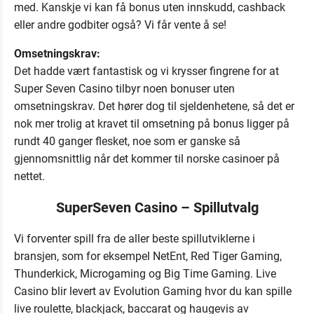
med. Kanskje vi kan få bonus uten innskudd, cashback
eller andre godbiter også? Vi får vente å se!
Omsetningskrav:
Det hadde vært fantastisk og vi krysser fingrene for at
Super Seven Casino tilbyr noen bonuser uten
omsetningskrav. Det hører dog til sjeldenhetene, så det er
nok mer trolig at kravet til omsetning på bonus ligger på
rundt 40 ganger flesket, noe som er ganske så
gjennomsnittlig når det kommer til norske casinoer på
nettet.
SuperSeven Casino – Spillutvalg
Vi forventer spill fra de aller beste spillutviklerne i
bransjen, som for eksempel NetEnt, Red Tiger Gaming,
Thunderkick, Microgaming og Big Time Gaming. Live
Casino blir levert av Evolution Gaming hvor du kan spille
live roulette, blackjack, baccarat og haugevis av