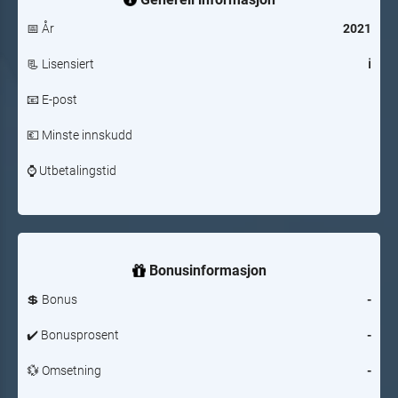
📅
År
2021
📃
Lisensiert
ℹ
📧
E-post
💶
Minste innskudd
⌚
Utbetalingstid
Bonusinformasjon
💲
Bonus
-
✔️
Bonusprosent
-
💱
Omsetning
-