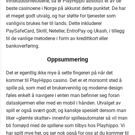
innskuddsmetodene, så er PlayHippo absolutt et av de
beste casinoene i Norge på akkurat dette punktet. De har
et meget godt utvalg, og har støtte for tjenester som
vanligvis brukes her til lands. Dette inkluderer
PaySafeCard, Skrill, Neteller, EntroPay og Ukash, i tillegg
til de vanlige metodene i form av kredittkort eller
bankoverføring.
Oppsummering
Det er egentlig ikke mye å sette fingeren på når det
kommer til PlayHippo casino. Det er et morsomt sted å
spille på, som med et brukervennlig og moderne design
føles enkelt å navigere i enten man befinner seg foran
dataskjermen eller med en mobil i hånden. Utvalget av
spill er også svært godt, og kanskje spesielt dersom man
liker «glemte skatter» innenfor spilleautomater så vil man
bli fornøyd med de spillene som tilbys hos Playhippo. Vi
har spilt mye her, og ser nok også for oss at du kommer til