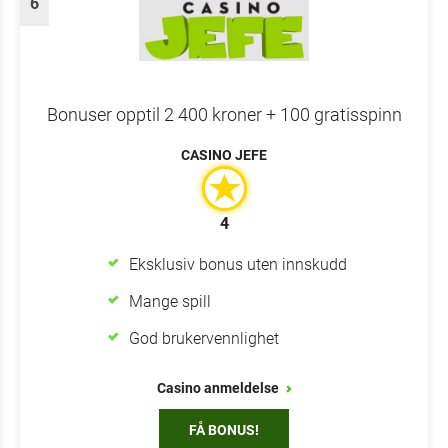
Bonuser opptil 2 400 kroner + 100 gratisspinn
CASINO JEFE
4
Eksklusiv bonus uten innskudd
Mange spill
God brukervennlighet
Casino anmeldelse
FÅ BONUS!