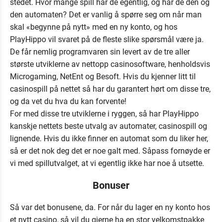
stedet. Hvor mange spill har de egentlig, og har de den og
den automaten? Det er vanlig å spørre seg om når man
skal «begynne på nytt» med en ny konto, og hos
PlayHippo vil svaret på de fleste slike spørsmål være ja.
De får nemlig programvaren sin levert av de tre aller
største utviklerne av nettopp casinosoftware, henholdsvis
Microgaming, NetEnt og Besoft. Hvis du kjenner litt til
casinospill på nettet så har du garantert hørt om disse tre,
og da vet du hva du kan forvente!
For med disse tre utviklerne i ryggen, så har PlayHippo
kanskje nettets beste utvalg av automater, casinospill og
lignende. Hvis du ikke finner en automat som du liker her,
så er det nok deg det er noe galt med. Såpass fornøyde er
vi med spillutvalget, at vi egentlig ikke har noe å utsette.
Bonuser
Så var det bonusene, da. For når du lager en ny konto hos
et nytt casino, så vil du gjerne ha en stor velkomstpakke