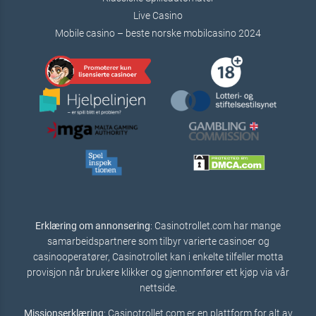
Live Casino
Mobile casino – beste norske mobilcasino 2024
Erklæring om annonsering
: Casinotrollet.com har mange
samarbeidspartnere som tilbyr varierte casinoer og
casinooperatører, Casinotrollet kan i enkelte tilfeller motta
provisjon når brukere klikker og gjennomfører ett kjøp via vår
nettside.
Missionserklæring
: Casinotrollet.com er en plattform for alt av