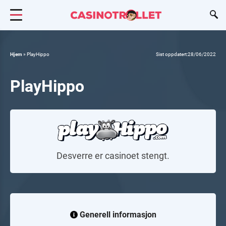
Hjem
»
PlayHippo
Sist oppdatert:28/06/2022
PlayHippo
Desverre er casinoet stengt.
Generell informasjon