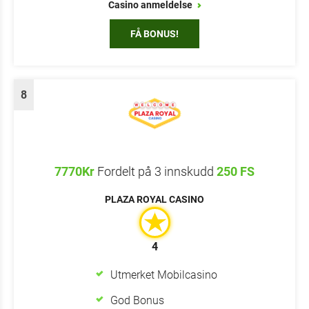
Casino anmeldelse
FÅ BONUS!
7770Kr
Fordelt på 3 innskudd
250 FS
PLAZA ROYAL CASINO
4
Utmerket Mobilcasino
God Bonus