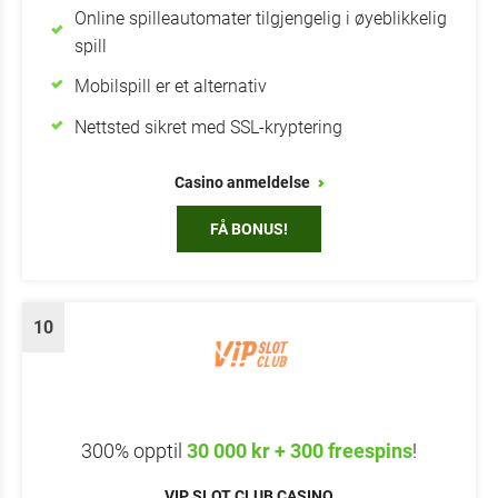
Online spilleautomater tilgjengelig i øyeblikkelig
spill
Mobilspill er et alternativ
Nettsted sikret med SSL-kryptering
Casino anmeldelse
FÅ BONUS!
300% opptil
30 000 kr + 300 freespins
!
VIP SLOT CLUB CASINO