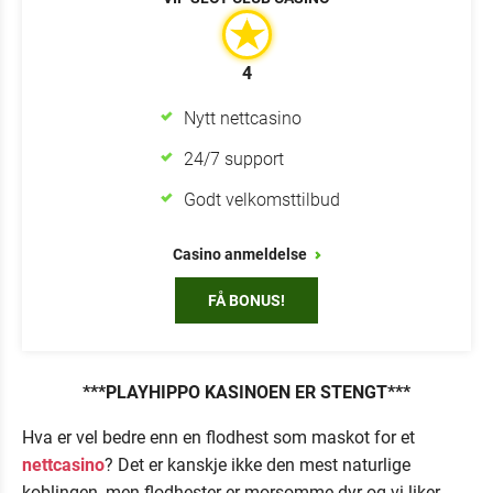
4
Nytt nettcasino
24/7 support
Godt velkomsttilbud
Casino anmeldelse
FÅ BONUS!
***PLAYHIPPO KASINOEN ER STENGT***
Hva er vel bedre enn en flodhest som maskot for et
nettcasino
? Det er kanskje ikke den mest naturlige
koblingen, men flodhester er morsomme dyr og vi liker