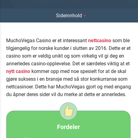
Sideinnhold
MuchoVegas Casino er et interessant
nettcasino
som ble
tilgjengelig for norske kunder i slutten av 2016. Dette er et
casino som er veldig unikt og som virkelig vil gi deg en
annerledes casino-opplevelse. Det er særdeles viktig at et
nytt casino
kommer opp med noe spesielt for at de skal
gjøre suksess i en bransje med så stor konkurranse som
nettcasinoer. Dette har MuchoVegas gjort og med engang
du åpner deres sider vil du merke at dette er annerledes.
Fordeler