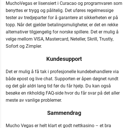
MuchoVegas er lisensiert i Curacao og programvaren som
benyttes er trygg og pålitelig. Det uføres regelmessige
tester av tredjeparter for å garantere at sikkerheten er på
topp. Når det gjelder betalingsmuligheter, er det en rekke
alternativer tilgjengelig for norske spillere. Det er mulig å
velge mellom VISA, Mastercard, Neteller, Skrill, Trustly,
Sofort og Zimpler.
Kundesupport
Det er mulig å få tak i profesjonelle kundebehandlere via
både epost og live chat. Supporten er åpen døgnet rundt
og det går aldri lang tid før du får hjelp. Du kan også
besøke en rikholdig FAQ-side hvor du får svar på det aller
meste av vanlige problemer.
Sammendrag
Mucho Vegas er helt klart et godt nettkasino – et bra