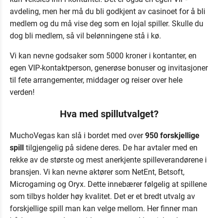
avdeling, men her må du bli godkjent av casinoet for å bli
medlem og du må vise deg som en lojal spiller. Skulle du
dog bli medlem, så vil belønningene stå i kø.
Vi kan nevne godsaker som 5000 kroner i kontanter, en
egen VIP-kontaktperson, generøse bonuser og invitasjoner
til fete arrangementer, middager og reiser over hele
verden!
Hva med spillutvalget?
MuchoVegas kan slå i bordet med over
950 forskjellige
spill
tilgjengelig på sidene deres. De har avtaler med en
rekke av de største og mest anerkjente spilleverandørene i
bransjen. Vi kan nevne aktører som NetEnt, Betsoft,
Microgaming og Oryx. Dette innebærer følgelig at spillene
som tilbys holder høy kvalitet. Det er et bredt utvalg av
forskjellige spill man kan velge mellom. Her finner man