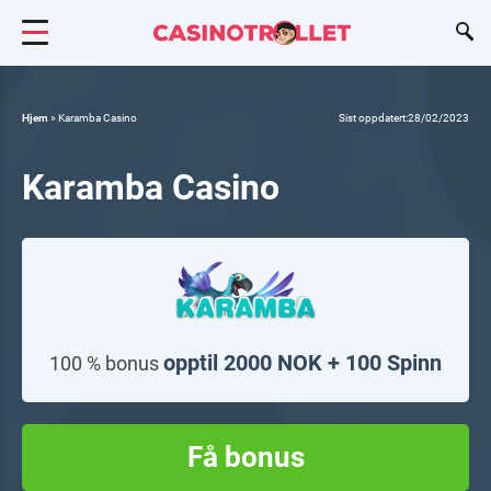
Hjem
»
Karamba Casino
Sist oppdatert:28/02/2023
Karamba Casino
opptil 2000 NOK + 100 Spinn
100 % bonus
Få bonus