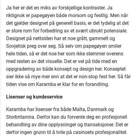
Ja her er det en miks av forskjellige kontraster. Ja
riktignok er papegøyen både morsom og festlig. Men når
det gjelder designet på generell basis, er det tydelig at det
er store rom for forbedring av et svært ubrukt potensiale.
Designet på nettsiden har et noe grått, gammelt og
Sovjetisk preg over seg. Så selv om papegøyen smiler
hele tiden, så er det noe her som ikke stemmer overens
med resten av det visuelle. Det er vel på tide med en
oppgradering av både konsept og design her. Konseptet
sier ikke så mye mer enn at det er non-stop fest her. Så får
tiden vise om Karamba er klar for en forandring.
Lisenser og kundeservice
Karamba har lisenser fra både Malta, Danmark og
Storbritannia. Derfor kan du forvente deg en profesjonell
behandling av dine opplysninger og transaksjoner. Det er
derfor ingen grunn til å tvile på casinoets profesjonalitet.