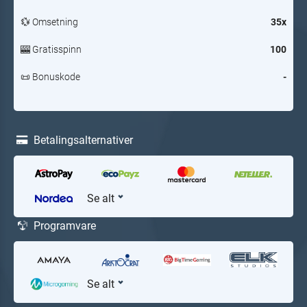
💱
Omsetning
35x
🎰
Gratisspinn
100
📜
Bonuskode
-
Betalingsalternativer
Se alt
Programvare
Se alt