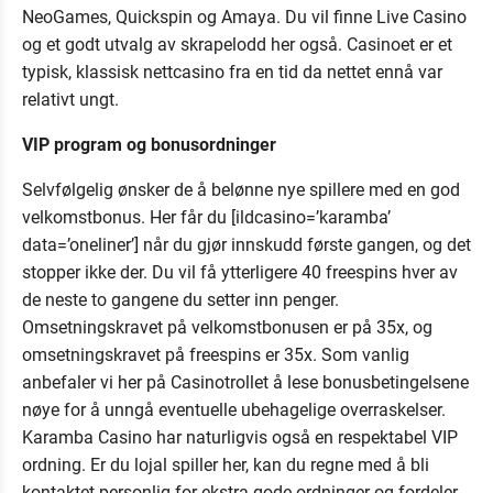
NeoGames, Quickspin og Amaya. Du vil finne Live Casino
og et godt utvalg av skrapelodd her også. Casinoet er et
typisk, klassisk nettcasino fra en tid da nettet ennå var
relativt ungt.
VIP program og bonusordninger
Selvfølgelig ønsker de å belønne nye spillere med en god
velkomstbonus. Her får du [ildcasino=’karamba’
data=’oneliner’] når du gjør innskudd første gangen, og det
stopper ikke der. Du vil få ytterligere 40 freespins hver av
de neste to gangene du setter inn penger.
Omsetningskravet på velkomstbonusen er på 35x, og
omsetningskravet på freespins er 35x. Som vanlig
anbefaler vi her på Casinotrollet å lese bonusbetingelsene
nøye for å unngå eventuelle ubehagelige overraskelser.
Karamba Casino har naturligvis også en respektabel VIP
ordning. Er du lojal spiller her, kan du regne med å bli
kontaktet personlig for ekstra gode ordninger og fordeler.