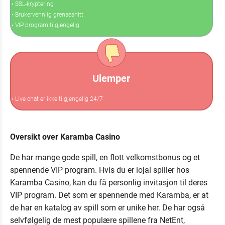
SSL-kryptering
Brukervennlig grensesnitt
VIP program tilgjengelig
Ulemper
Live chat er ikke tilgjengelig 24/7
Oversikt over Karamba Casino
De har mange gode spill, en flott velkomstbonus og et
spennende VIP program. Hvis du er lojal spiller hos
Karamba Casino, kan du få personlig invitasjon til deres
VIP program. Det som er spennende med Karamba, er at
de har en katalog av spill som er unike her. De har også
selvfølgelig de mest populære spillene fra NetEnt,