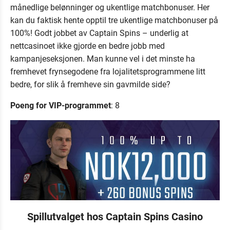
månedlige belønninger og ukentlige matchbonuser. Her
kan du faktisk hente opptil tre ukentlige matchbonuser på
100%! Godt jobbet av Captain Spins – underlig at
nettcasinoet ikke gjorde en bedre jobb med
kampanjeseksjonen. Man kunne vel i det minste ha
fremhevet frynsegodene fra lojalitetsprogrammene litt
bedre, for slik å fremheve sin gavmilde side?
Poeng for VIP-programmet
: 8
Spillutvalget hos Captain Spins Casino