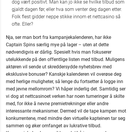
dog vært positivt. Man kan jo ikke se hvilke tilbud som
gjaldt dagen før, eller hva som venter deg dagen etter.
Folk flest gidder neppe stikke innom et nettcasino så
ofte. Eller?
Nja, ser man bort fra kampanjekalenderen, har ikke
Captain Spins særlig mye på lager – uten at dette
nødvendigvis er dårlig. Spesielt hvis man fokuserer
utelukkende på den offentlige listen med tilbud. Muligens
aktøren vil sende ut skreddersydde nyhetsbrev med
eksklusive bonuser? Kanskje kalenderen vil overøse deg
med herlige muligheter, så lenge du fortsetter å logge inn
med jevne mellomrom? Vi håper inderlig det. Samtidig ser
vi dog at nettcasinoet verken har noen turneringer å skilte
med, for ikke å nevne premietrekninger eller andre
interessante mekanismer. Dermed vil de tape kampen mot
konkurrentene, med mindre den virtuelle kapteinen tar seg
sammen og øker omfanget av lukrative tilbud.