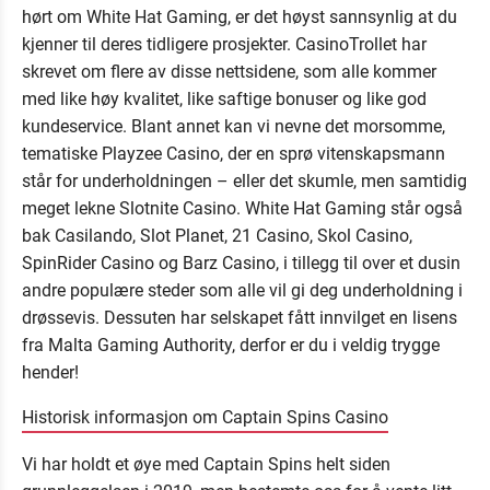
hørt om White Hat Gaming, er det høyst sannsynlig at du
kjenner til deres tidligere prosjekter. CasinoTrollet har
skrevet om flere av disse nettsidene, som alle kommer
med like høy kvalitet, like saftige bonuser og like god
kundeservice. Blant annet kan vi nevne det morsomme,
tematiske Playzee Casino, der en sprø vitenskapsmann
står for underholdningen – eller det skumle, men samtidig
meget lekne Slotnite Casino. White Hat Gaming står også
bak Casilando, Slot Planet, 21 Casino, Skol Casino,
SpinRider Casino og Barz Casino, i tillegg til over et dusin
andre populære steder som alle vil gi deg underholdning i
drøssevis. Dessuten har selskapet fått innvilget en lisens
fra Malta Gaming Authority, derfor er du i veldig trygge
hender!
Historisk informasjon om Captain Spins Casino
Vi har holdt et øye med Captain Spins helt siden