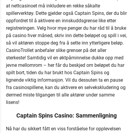
at nettcasinoet må inkludere en rekke såkalte
spillerverktøy. Dette gjelder også Captain Spins, der du blir
oppfordret til å aktivere en innskuddsgrense like etter
registreringen. Velg hvor mye penger du har råd til å bruke
på casino hver måned, skriv inn dette beløpet og spill i vei,
så vil aktøren stoppe deg fra å sette inn ytterligere beløp.
CasinoTrollet anbefaler slike grenser på det aller
sterkeste! Samtidig vil en øktpåminnelse dukke opp med
jevne mellomrom – her får du beskjed om beløpet du har
spilt bort, tiden du har brukt hos Captain Spins og
lignende viktig informasjon. Vil du dessuten ta en pause
fra casinospillene, kan du aktivere en selvekskludering og
dermed miste tilgangen til alle aktører under samme
lisens!
Captain Spins Casino: Sammenligning
Nå har du sikkert fått en viss forståelse for opplevelsen