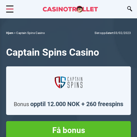
Hjem
»
Captain Spins Casino
Sist oppdatert:03/02/2023
Captain Spins Casino
opptil 12.000 NOK + 260 freespins
Bonus
Få bonus