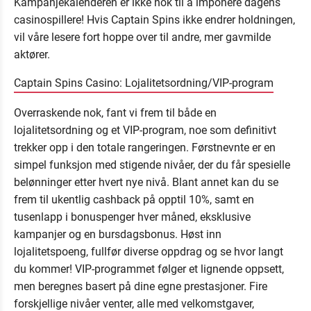
Kampanjekalenderen er ikke nok til å imponere dagens
casinospillere! Hvis Captain Spins ikke endrer holdningen,
vil våre lesere fort hoppe over til andre, mer gavmilde
aktører.
Captain Spins Casino: Lojalitetsordning/VIP-program
Overraskende nok, fant vi frem til både en
lojalitetsordning og et VIP-program, noe som definitivt
trekker opp i den totale rangeringen. Førstnevnte er en
simpel funksjon med stigende nivåer, der du får spesielle
belønninger etter hvert nye nivå. Blant annet kan du se
frem til ukentlig cashback på opptil 10%, samt en
tusenlapp i bonuspenger hver måned, eksklusive
kampanjer og en bursdagsbonus. Høst inn
lojalitetspoeng, fullfør diverse oppdrag og se hvor langt
du kommer! VIP-programmet følger et lignende oppsett,
men beregnes basert på dine egne prestasjoner. Fire
forskjellige nivåer venter, alle med velkomstgaver,