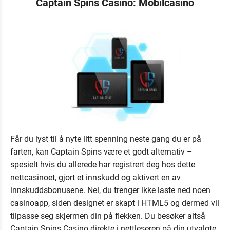
Captain Spins Casino: Mobilcasino
Får du lyst til å nyte litt spenning neste gang du er på
farten, kan Captain Spins være et godt alternativ –
spesielt hvis du allerede har registrert deg hos dette
nettcasinoet, gjort et innskudd og aktivert en av
innskuddsbonusene. Nei, du trenger ikke laste ned noen
casinoapp, siden designet er skapt i HTML5 og dermed vil
tilpasse seg skjermen din på flekken. Du besøker altså
Captain Spins Casino direkte i nettleseren på din utvalgte