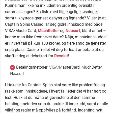
Kunne man ikke ha inkludert en ordentlig oversikt i
samme slengen? En liste med tilgjengelige løsninger,
samt tilknyttede grenser, gebyrer og lignende? Vi ser jo at
Captain Spins Casino lar deg gjøre innskudd med både
VISA/MasterCard,
MuchBetter
og
Neosurf
, blant annet –
kunne man ikke fremhevet dette? Nåja, minsteinnskuddet
er i hvert fall på kun 100 kroner, og flere smidige tjenester
er på plass. CasinoTrollet vil dog fortsatt anbefale at du
skaffer deg et debetkort fra
Revolut
!
Betalingsmetoder
: VISA/MasterCard, MuchBetter,
Neosurf
Uttakene fra Captain Spins skal være like problemfrie og
raske som innskuddene, i hvert fall etter det vi har hørt og
lest. Husk at du må ta ut gevinstene til den samme
betalingsmetoden som du brukte til innskudd, samt at alle
vilkår og regler må oppfylles på forhånd. Ingenting nytt